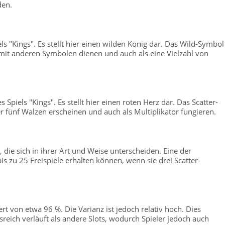
den.
ls "Kings". Es stellt hier einen wilden König dar. Das Wild-Symbol
mit anderen Symbolen dienen und auch als eine Vielzahl von
 Spiels "Kings". Es stellt hier einen roten Herz dar. Das Scatter-
r fünf Walzen erscheinen und auch als Multiplikator fungieren.
 die sich in ihrer Art und Weise unterscheiden. Eine der
 bis zu 25 Freispiele erhalten können, wenn sie drei Scatter-
t von etwa 96 %. Die Varianz ist jedoch relativ hoch. Dies
reich verläuft als andere Slots, wodurch Spieler jedoch auch