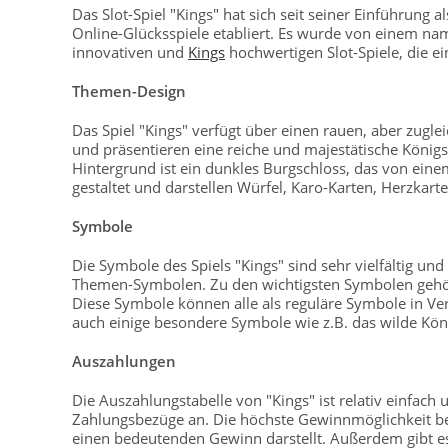
Das Slot-Spiel "Kings" hat sich seit seiner Einführung a
Online-Glücksspiele etabliert. Es wurde von einem namh
innovativen und
Kings
hochwertigen Slot-Spiele, die ei
Themen-Design
Das Spiel "Kings" verfügt über einen rauen, aber zugle
und präsentieren eine reiche und majestätische Königs
Hintergrund ist ein dunkles Burgschloss, das von ei
gestaltet und darstellen Würfel, Karo-Karten, Herzka
Symbole
Die Symbole des Spiels "Kings" sind sehr vielfältig un
Themen-Symbolen. Zu den wichtigsten Symbolen gehöre
Diese Symbole können alle als reguläre Symbole in V
auch einige besondere Symbole wie z.B. das wilde Köni
Auszahlungen
Die Auszahlungstabelle von "Kings" ist relativ einfach
Zahlungsbezüge an. Die höchste Gewinnmöglichkeit bet
einen bedeutenden Gewinn darstellt. Außerdem gibt es 