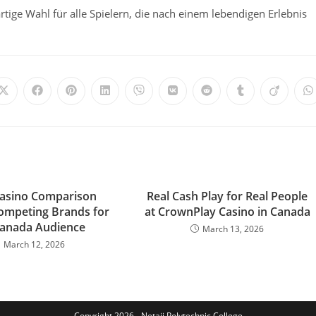
tige Wahl für alle Spielern, die nach einem lebendigen Erlebnis
asino Comparison
Real Cash Play for Real People
ompeting Brands for
at CrownPlay Casino in Canada
Canada Audience
March 13, 2026
March 12, 2026
Copyright 2026 - Netaji Polytechnic College