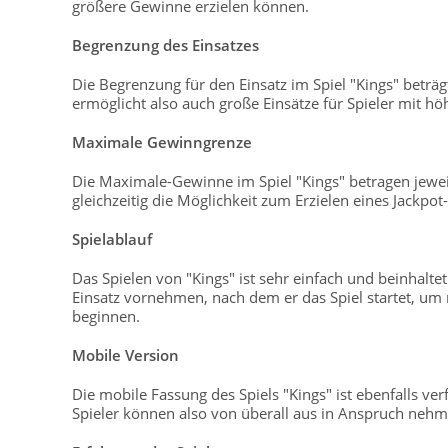
größere Gewinne erzielen können.
Begrenzung des Einsatzes
Die Begrenzung für den Einsatz im Spiel "Kings" betr
ermöglicht also auch große Einsätze für Spieler mit 
Maximale Gewinngrenze
Die Maximale-Gewinne im Spiel "Kings" betragen jewei
gleichzeitig die Möglichkeit zum Erzielen eines Jackpot
Spielablauf
Das Spielen von "Kings" ist sehr einfach und beinhalt
Einsatz vornehmen, nach dem er das Spiel startet, um
beginnen.
Mobile Version
Die mobile Fassung des Spiels "Kings" ist ebenfalls ver
Spieler können also von überall aus in Anspruch nehm