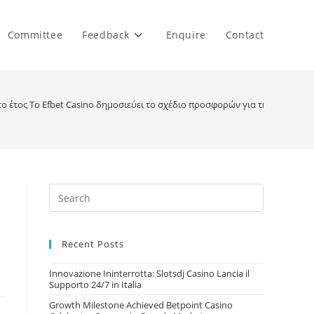
Committee
Feedback
Enquire
Contact
το έτος Το Efbet Casino δημοσιεύει το σχέδιο προσφορών για την Ελλάδα
Recent Posts
Innovazione Ininterrotta: Slotsdj Casino Lancia il
Supporto 24/7 in Italia
Growth Milestone Achieved Betpoint Casino