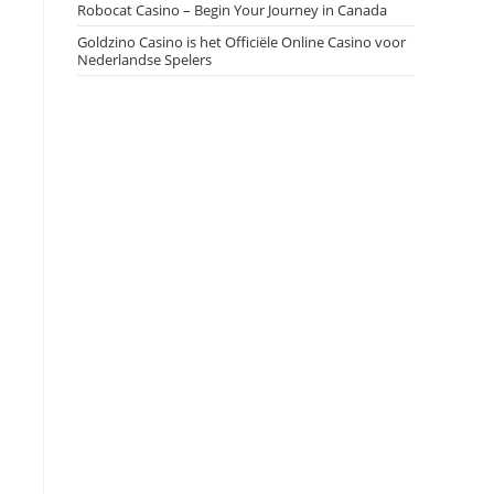
Robocat Casino – Begin Your Journey in Canada
Goldzino Casino is het Officiële Online Casino voor
Nederlandse Spelers