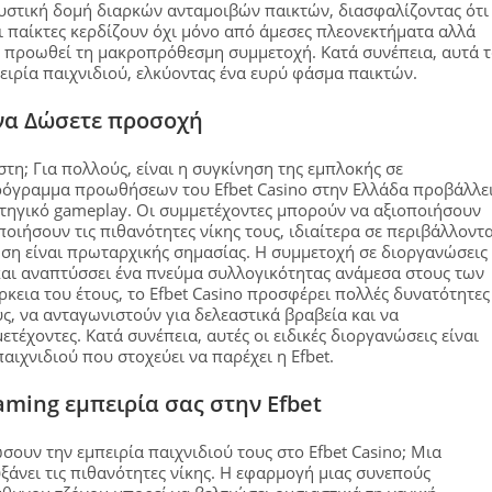
λκυστική δομή διαρκών ανταμοιβών παικτών, διασφαλίζοντας ότι
ι παίκτες κερδίζουν όχι μόνο από άμεσες πλεονεκτήματα αλλά
υ προωθεί τη μακροπρόθεσμη συμμετοχή. Κατά συνέπεια, αυτά 
ειρία παιχνιδιού, ελκύοντας ένα ευρύ φάσμα παικτών.
 να Δώσετε προσοχή
στη; Για πολλούς, είναι η συγκίνηση της εμπλοκής σε
πρόγραμμα προωθήσεων του Efbet Casino στην Ελλάδα προβάλλε
ατηγικό gameplay. Οι συμμετέχοντες μπορούν να αξιοποιήσουν
ιήσουν τις πιθανότητες νίκης τους, ιδιαίτερα σε περιβάλλοντ
ση είναι πρωταρχικής σημασίας. Η συμμετοχή σε διοργανώσεις
και αναπτύσσει ένα πνεύμα συλλογικότητας ανάμεσα στους των
ρκεια του έτους, το Efbet Casino προσφέρει πολλές δυνατότητες
υς, να ανταγωνιστούν για δελεαστικά βραβεία και να
χοντες. Κατά συνέπεια, αυτές οι ειδικές διοργανώσεις είναι
αιχνιδιού που στοχεύει να παρέχει η Efbet.
aming εμπειρία σας στην Efbet
ουν την εμπειρία παιχνιδιού τους στο Efbet Casino; Μια
ξάνει τις πιθανότητες νίκης. Η εφαρμογή μιας συνεπούς