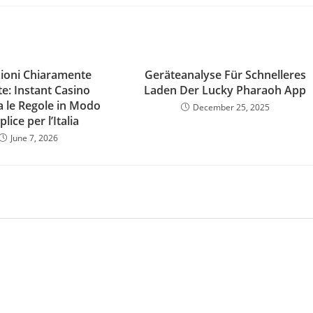
ioni Chiaramente
Geräteanalyse Für Schnelleres
e: Instant Casino
Laden Der Lucky Pharaoh App
a le Regole in Modo
December 25, 2025
lice per l’Italia
June 7, 2026