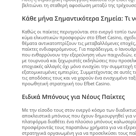
βελτιώνει τη σταθερή αφοσίωση μεταξύ της τρέχουσα
Κάθε μήνα Σημαντικότερα Σημεία: Τι 
Καθώς οι παίκτες περιηγούνται στο ενεργό τοπίο των
κύμα ελκυστικών προσφορών στο Efbet Casino, σχεδι
θέματα αντικατοπτρίζουν τις μεταβαλλόμενες εποχές
παίκτες ενδιαφερόμενους. Για παράδειγμα, ο Ιανουάρ
που ενθαρρύνουν την εξερεύνηση νέων παιχνιδιών, ε
με τουρνουά και ξεχωριστές εκδηλώσεις που προσελκ
εποχιακές αλλαγές όχι μόνο ενισχύει την συμμετοχή 
εξατομικευμένες εμπειρίες. Συμμετέχοντας σε αυτές 
τις αποδόσεις τους και να χαρούν ένα ενισχυμένο τα
προωθητική στρατηγική του Efbet Casino.
Ειδικά Μπόνους για Νέους Παίκτες
Με την είσοδο τους στον ενεργό κόσμο των διαδικτυα
αποκλειστικά μπόνους που έχουν δημιουργηθεί για να
πλατφόρμα διαθέτει ένα πλούσιο μπόνους καλωσορίσμ
προσφέροντάς τους παραπάνω χρήματα για να εξερευ
στρατηγικά οργανωμένη για να προσελκύσει τους παί