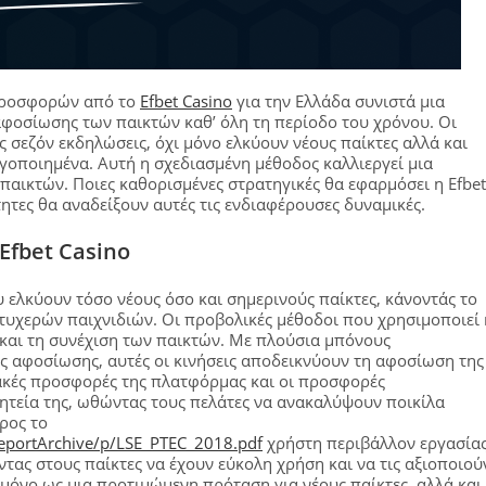
 προσφορών από το
Efbet Casino
για την Ελλάδα συνιστά μια
φοσίωσης των παικτών καθ’ όλη τη περίοδο του χρόνου. Οι
 σεζόν εκδηλώσεις, όχι μόνο ελκύουν νέους παίκτες αλλά και
οποιημένα. Αυτή η σχεδιασμένη μέθοδος καλλιεργεί μια
παικτών. Ποιες καθορισμένες στρατηγικές θα εφαρμόσει η Efbet
τητες θα αναδείξουν αυτές τις ενδιαφέρουσες δυναμικές.
fbet Casino
υ ελκύουν τόσο νέους όσο και σημερινούς παίκτες, κάνοντάς το
 τυχερών παιχνιδιών. Οι προβολικές μέθοδοι που χρησιμοποιεί 
 και τη συνέχιση των παικτών. Με πλούσια μπόνους
ς αφοσίωσης, αυτές οι κινήσεις αποδεικνύουν τη αφοσίωση της
χιακές προσφορές της πλατφόρμας και οι προσφορές
ητεία της, ωθώντας τους πελάτες να ανακαλύψουν ποικίλα
προς το
eportArchive/p/LSE_PTEC_2018.pdf
χρήστη περιβάλλον εργασία
τας στους παίκτες να έχουν εύκολη χρήση και να τις αξιοποιού
 μόνο ως μια προτιμώμενη πρόταση για νέους παίκτες, αλλά και