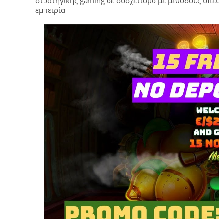
στρατηγικής gaming σε συσχετισμό με μεθόδους υπεύ
εμπειρία.