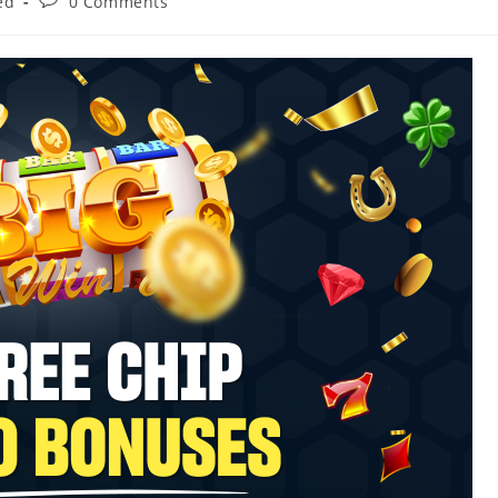
ed
0 Comments