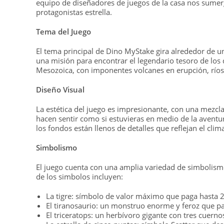
equipo de diseñadores de juegos de la casa nos sume
protagonistas estrella.
Tema del Juego
El tema principal de Dino MyStake gira alrededor de 
una misión para encontrar el legendario tesoro de los 
Mesozoica, con imponentes volcanes en erupción, ríos 
Diseño Visual
La estética del juego es impresionante, con una mezcla 
hacen sentir como si estuvieras en medio de la aventu
los fondos están llenos de detalles que reflejan el clim
Simbolismo
El juego cuenta con una amplia variedad de simbolism
de los simbolos incluyen:
La tigre: símbolo de valor máximo que paga hasta 
El tiranosaurio: un monstruo enorme y feroz que p
El triceratops: un herbívoro gigante con tres cuern