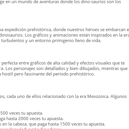
rge en un mundo de aventuras donde los dino-saurios son los
una expedición prehistórica, donde nuestros héroes se embarcan 
dinosaurios. Los gráficos y animaciones están inspirados en la er
turbulentos y un entorno primigenio lleno de vida.
perfecta entre gráficos de alta calidad y efectos visuales que te
ra. Los personajes son detallados y bien dibujados, mientras que
a hostil pero fascinante del período prehistórico.
os, cada uno de ellos relacionado con la era Mesozoica. Algunos
2500 veces tu apuesta.
aga hasta 2000 veces tu apuesta.
os en la cabeza, que paga hasta 1500 veces tu apuesta.