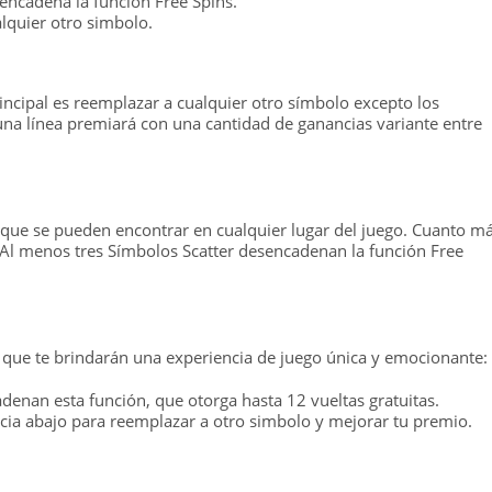
sencadena la función Free Spins.
lquier otro simbolo.
rincipal es reemplazar a cualquier otro símbolo excepto los
una línea premiará con una cantidad de ganancias variante entre
, que se pueden encontrar en cualquier lugar del juego. Cuanto m
 Al menos tres Símbolos Scatter desencadenan la función Free
 que te brindarán una experiencia de juego única y emocionante:
denan esta función, que otorga hasta 12 vueltas gratuitas.
cia abajo para reemplazar a otro simbolo y mejorar tu premio.