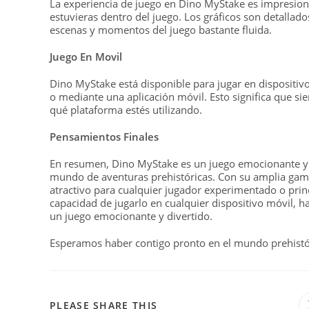
La experiencia de juego en Dino MyStake es impresiona
estuvieras dentro del juego. Los gráficos son detallados
escenas y momentos del juego bastante fluida.
Juego En Movil
Dino MyStake está disponible para jugar en dispositiv
o mediante una aplicación móvil. Esto significa que s
qué plataforma estés utilizando.
Pensamientos Finales
En resumen, Dino MyStake es un juego emocionante y d
mundo de aventuras prehistóricas. Con su amplia gama
atractivo para cualquier jugador experimentado o princip
capacidad de jugarlo en cualquier dispositivo móvil, 
un juego emocionante y divertido.
Esperamos haber contigo pronto en el mundo prehistó
PLEASE SHARE THIS