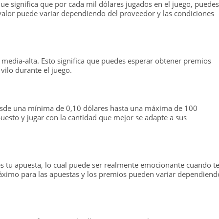
e significa que por cada mil dólares jugados en el juego, puedes
valor puede variar dependiendo del proveedor y las condiciones
o media-alta. Esto significa que puedes esperar obtener premios
vilo durante el juego.
esde una mínima de 0,10 dólares hasta una máxima de 100
puesto y jugar con la cantidad que mejor se adapte a sus
 tu apuesta, lo cual puede ser realmente emocionante cuando t
áximo para las apuestas y los premios pueden variar dependiend