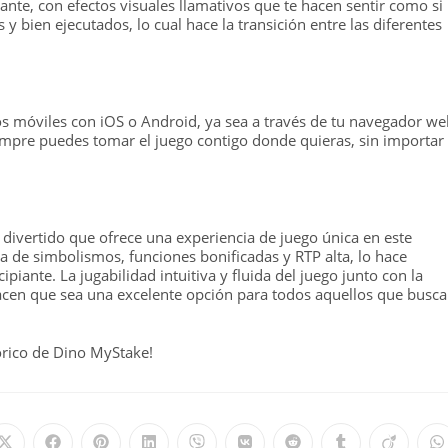
nte, con efectos visuales llamativos que te hacen sentir como si
 y bien ejecutados, lo cual hace la transición entre las diferentes
os móviles con iOS o Android, ya sea a través de tu navegador we
iempre puedes tomar el juego contigo donde quieras, sin importar
ivertido que ofrece una experiencia de juego única en este
 de simbolismos, funciones bonificadas y RTP alta, lo hace
iante. La jugabilidad intuitiva y fluida del juego junto con la
hacen que sea una excelente opción para todos aquellos que busc
rico de Dino MyStake!