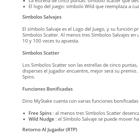
La estrella de cinco puntas: símbolo Scatter que de
El logo del juego: símbolo Wild que reemplaza a cua
Simbolos Salvajes
El símbolo Salvaje es el Logo del Juego, y su función p
Simbolos Scatter. Al menos tres Símbolos Salvajes en 
10 y 100 veces tu apuesta.
Simbolos Scatter
Los Simbolos Scatter son las estrellas de cinco puntas
disperses el jugador encuentre, mejor será su premio.
Spins.
Funciones Bonificadas
Dino MyStake cuenta con varias funciones bonificadas
Free Spins
: al menos tres Simbolos Scatter desenca
Wild Nudge
: el Símbolo Salvaje se puede mover ha
Retorno Al Jugador (RTP)