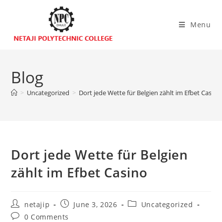
Menu
Blog
>
Uncategorized
>
Dort jede Wette für Belgien zählt im Efbet Casino
Dort jede Wette für Belgien
zählt im Efbet Casino
netajip
June 3, 2026
Uncategorized
0 Comments