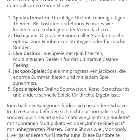
unterhaltsamen Game Shows.
Spielautomaten:
Unzählige Titel mit mannigfaltigen
Themen, Risikostufen und Bonus-Features wie
kostenlosen Drehungen oder Vervielfachern.
Tischspiele:
Digitale Versionen aller Standardspiele,
optimal zum Einüben von Strategien oder für rasche
Runden.
Live Casino:
Live-Spiele mit qualifizierten,
multilingualen Dealern für das ultimative Casino-
Feeling.
Jackpot-Spiele:
Spiele mit progressiven Jackpots, die
enorme Summen bieten und mit jedem Spiel
zunehmen.
Spezialspiele:
Online Sportwetten, Keno, Scratchcards
und andere schnelle Spiele für direkte Ergebnisse.
Innerhalb der Kategorien finden sich besondere Schätze.
Im Live-Casino befinden sich nicht nur normale Tische,
sondern auch neuartige Formate wie „Lightning Roulette“
mit spontanen Multiplikatoren oder „Infinite Blackjack“
mit unbegrenzten Plätzen. Game Shows wie „Monopoly
Live“ garantieren für Unterhaltung. Diese Bandbreite