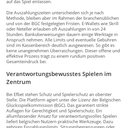
auf das Spiel einlassen.
Die Auszahlungszeiten unterscheiden sich je nach
Methode, bleiben aber im Rahmen der branchenüblichen
und von der BGC festgelegten Fristen. E-Wallets wie Skrill
oder Neteller erlauben oft Auszahlungen in von 24
Stunden. Banküberweisungen dauern einige Werktage in
Anspruch nehmen. Alle Limits und eventuelle Gebühren
sind im Kassenbereich deutlich ausgewiesen. So gibt es
keine unangenehmen Überraschungen. Dieser offene und
effektive Prozess trägt zu einem rundum positiven
Gesamteindruck bei.
Verantwortungsbewusstes Spielen im
Zentrum
Bei Efbet stehen Schutz und Spielerschutz an oberster
Stelle. Die Plattform agiert unter der Lizenz der Belgischen
Glücksspielkommission (BGC). Das garantiert strikte
Auflagen für Gerechtigkeit und Spielerschutz. Ein
allumfassender Ansatz für verantwortungsvolles Spielen
liefert belgischen Nutzern praktische Werkzeuge. Dazu
gehören Einzahlungslimits, Sitzungsbegrenzungen oder