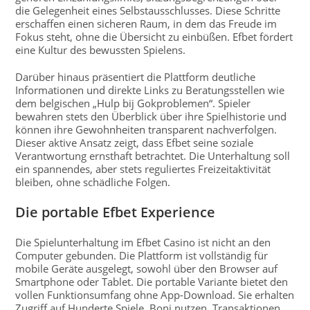
die Gelegenheit eines Selbstausschlusses. Diese Schritte
erschaffen einen sicheren Raum, in dem das Freude im
Fokus steht, ohne die Übersicht zu einbüßen. Efbet fördert
eine Kultur des bewussten Spielens.
Darüber hinaus präsentiert die Plattform deutliche
Informationen und direkte Links zu Beratungsstellen wie
dem belgischen „Hulp bij Gokproblemen“. Spieler
bewahren stets den Überblick über ihre Spielhistorie und
können ihre Gewohnheiten transparent nachverfolgen.
Dieser aktive Ansatz zeigt, dass Efbet seine soziale
Verantwortung ernsthaft betrachtet. Die Unterhaltung soll
ein spannendes, aber stets reguliertes Freizeitaktivität
bleiben, ohne schädliche Folgen.
Die portable Efbet Experience
Die Spielunterhaltung im Efbet Casino ist nicht an den
Computer gebunden. Die Plattform ist vollständig für
mobile Geräte ausgelegt, sowohl über den Browser auf
Smartphone oder Tablet. Die portable Variante bietet den
vollen Funktionsumfang ohne App-Download. Sie erhalten
Zugriff auf Hunderte Spiele, Boni nutzen, Transaktionen