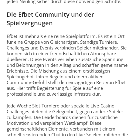
jeden Neuling sicher durch diese notwendigen Schritte.
Die Efbet Community und der
Spielvergnügen
Efbet ist mehr als eine reine Spielplattform. Es ist ein Ort
für eine Gruppe von Gleichartigen. Ständige Turniere,
Challenges und Events verbinden Spieler miteinander. Sie
können sich in einer freundschaftlichen Atmosphäre
duellieren. Diese Events verleihen zusätzliche Spannung
und Belohnungen in den Alltag und schaffen gemeinsame
Erlebnisse. Die Mischung aus einem erstklassigen
Spielangebot, fairen Regeln und einem aktiven
Community-Gefühl stellt den einzigartigen Reiz von Efbet
aus. Hier trifft Begeisterung für Spiele auf eine
professionelle und zuverlässige Infrastruktur.
Jede Woche Slot-Turniere oder spezielle Live-Casino-
Challenges bieten die Gelegenheit, gegen andere Spieler
zu kämpfen. Die Leaderboards dienen für zusätzliche
Motivation und verspielten Wettkampf. Diese
gemeinschaftlichen Elemente, verbunden mit einem
schnell reagierenden Chat in den Live-Spielen, mildern die