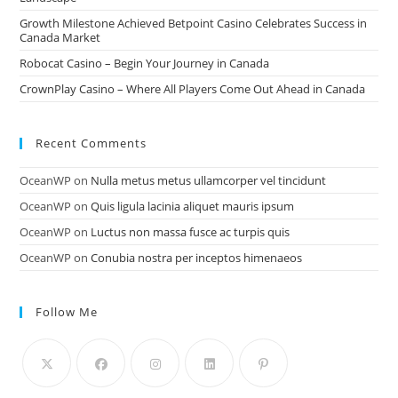
Growth Milestone Achieved Betpoint Casino Celebrates Success in
Canada Market
Robocat Casino – Begin Your Journey in Canada
CrownPlay Casino – Where All Players Come Out Ahead in Canada
Recent Comments
OceanWP
on
Nulla metus metus ullamcorper vel tincidunt
OceanWP
on
Quis ligula lacinia aliquet mauris ipsum
OceanWP
on
Luctus non massa fusce ac turpis quis
OceanWP
on
Conubia nostra per inceptos himenaeos
Follow Me