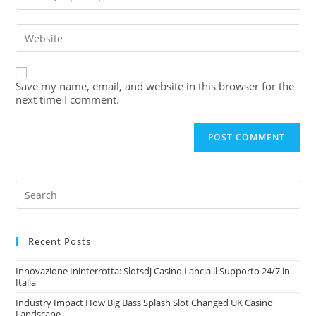
Save my name, email, and website in this browser for the
next time I comment.
Recent Posts
Innovazione Ininterrotta: Slotsdj Casino Lancia il Supporto 24/7 in
Italia
Industry Impact How Big Bass Splash Slot Changed UK Casino
Landscape