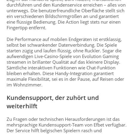
durchführen und den Kundenservice erreichen – alles von
unterwegs. Die benutzerfreundliche Oberfläche stellt sich
ein verschiedenen Bildschirmgrößen an und garantiert
eine flüssige Bedienung. Die Action liegt stets nur einen
Fingertipp entfernt.
Die Performance auf mobilen Endgeräten ist erstklassig,
selbst bei schwankender Datenverbindung. Die Spiele
starten zügig und laufen flüssig, ohne Ruckler. Sogar die
aufwendigen Live-Casino-Spiele von Evolution Gaming
streamen in brillanter Qualität auf das kleinere Display.
Sämtliche interaktiven Funktionen wie Chat-Funktion
bleiben erhalten. Diese Handy-Integration garantiert
maximale Flexibilität, sei es in der Pause, auf Reisen oder
im Wohnzimmer.
Kundensupport, der zuhört und
weiterhilft
Zu Fragen oder technischen Herausforderungen ist das
mehrsprachige Kundensupport-Team von Efbet verfügbar.
Der Service hilft belgischen Spielern rasch und