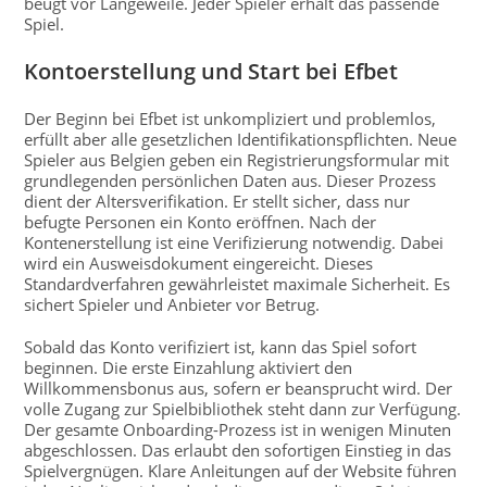
beugt vor Langeweile. Jeder Spieler erhält das passende
Spiel.
Kontoerstellung und Start bei Efbet
Der Beginn bei Efbet ist unkompliziert und problemlos,
erfüllt aber alle gesetzlichen Identifikationspflichten. Neue
Spieler aus Belgien geben ein Registrierungsformular mit
grundlegenden persönlichen Daten aus. Dieser Prozess
dient der Altersverifikation. Er stellt sicher, dass nur
befugte Personen ein Konto eröffnen. Nach der
Kontenerstellung ist eine Verifizierung notwendig. Dabei
wird ein Ausweisdokument eingereicht. Dieses
Standardverfahren gewährleistet maximale Sicherheit. Es
sichert Spieler und Anbieter vor Betrug.
Sobald das Konto verifiziert ist, kann das Spiel sofort
beginnen. Die erste Einzahlung aktiviert den
Willkommensbonus aus, sofern er beansprucht wird. Der
volle Zugang zur Spielbibliothek steht dann zur Verfügung.
Der gesamte Onboarding-Prozess ist in wenigen Minuten
abgeschlossen. Das erlaubt den sofortigen Einstieg in das
Spielvergnügen. Klare Anleitungen auf der Website führen