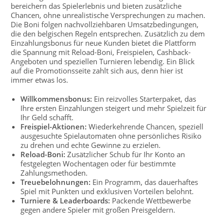
bereichern das Spielerlebnis und bieten zusätzliche
Chancen, ohne unrealistische Versprechungen zu machen.
Die Boni folgen nachvollziehbaren Umsatzbedingungen,
die den belgischen Regeln entsprechen. Zusätzlich zu dem
Einzahlungsbonus für neue Kunden bietet die Plattform
die Spannung mit Reload-Boni, Freispielen, Cashback-
Angeboten und speziellen Turnieren lebendig. Ein Blick
auf die Promotionsseite zahlt sich aus, denn hier ist
immer etwas los.
Willkommensbonus:
Ein reizvolles Starterpaket, das
Ihre ersten Einzahlungen steigert und mehr Spielzeit für
Ihr Geld schafft.
Freispiel-Aktionen:
Wiederkehrende Chancen, speziell
ausgesuchte Spielautomaten ohne persönliches Risiko
zu drehen und echte Gewinne zu erzielen.
Reload-Boni:
Zusätzlicher Schub für Ihr Konto an
festgelegten Wochentagen oder für bestimmte
Zahlungsmethoden.
Treuebelohnungen:
Ein Programm, das dauerhaftes
Spiel mit Punkten und exklusiven Vorteilen belohnt.
Turniere & Leaderboards:
Packende Wettbewerbe
gegen andere Spieler mit großen Preisgeldern.