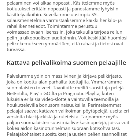
pelaaminen voi alkaa nopeasti. Käsittelemme myös
kotiutukset erittäin nopeasti ja panostamme lyhyisiin
käsittelyaikoihin. Sovellamme uusimpia SSL-
salausmenetelmiä varmistaaksemme kaikki henkilö- ja
rahaliikennetiedot. Toimintamme perustuu
voimassaolevaan lisenssiin, joka takuulla tarjoaa reilun
pelin ja ulkopuolisen auditoinnin. Voit keskittää huomiosi
pelikokemukseen ymmärtäen, että rahasi ja tietosi ovat
turvassa.
Kattava pelivalikoima suomen pelaajille
Palvelumme ydin on massiivinen ja kirjava pelikirjasto,
joka on koottu alan parhailta tuottajilta. Ymmärrämme
suomalaisten toiveet. Tavoitatte meiltä suosittuja pelejä
NetEntiltä, Play’n GO:lta ja Pragmatic Playlta, kuten
lukuisia erilaisia video-slotteja vaihtuvilla teemoilla ja
houkuttelevilla bonusominaisuuksilla. Perinteisemmät
pelaajat saavat kattavan valikoiman pöytäpelejä, useita eri
versioita blackjackistä ja ruleteista. Tarjoamme myös
paljon suomalaisten suosimia live-kasinopelejä, joissa voit
kokea aidon kasinotunnelman suoraan kotisohvaltasi.
Pelaajakohtaiset suositukset ja uusien pelien säännölliset