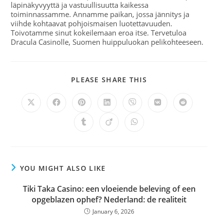
läpinäkyvyyttä ja vastuullisuutta kaikessa
toiminnassamme. Annamme paikan, jossa jännitys ja
viihde kohtaavat pohjoismaisen luotettavuuden.
Toivotamme sinut kokeilemaan eroa itse. Tervetuloa
Dracula Casinolle, Suomen huippuluokan pelikohteeseen.
PLEASE SHARE THIS
YOU MIGHT ALSO LIKE
Tiki Taka Casino: een vloeiende beleving of een
opgeblazen ophef? Nederland: de realiteit
January 6, 2026