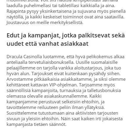
laadulla puhelimellasi tai tabletillasi kaikkialla ja aina.
Rajapinta pysyy yksinkertaisena ja sujuvana myös pienellä
näytöllä, ja kaikki keskeiset toiminnot ovat aina saatavilla.
Joustavuus on meille merkityksellistä.
Edut ja kampanjat, jotka palkitsevat sekä
uudet että vanhat asiakkaat
Dracula Casinolla luotamme, että hyvä pelikokemus alkaa
anteliaalla tervetuliaisbonuksella. Uusille suomalaisille
pelaajillemme on tarjolla vankka aloitustarjous, joka tuo
hyvän alun. Tarjoukset eivät kuitenkaan pysähdy siihen.
Arvostamme pitkäaikaisia asiakkaitamme, ja siksi olemme
kehittäneet kattavan VIP-ohjelman. Tarjoamme myös
säännöllisiä kampanjoita, turnauksia ja talletusbonuksia
olemassa olevalle asiakaskunnallemme. Kaikki
kampanjamme perustuvat selkeisiin ehtoihin, ja
tavoittelemme reiluuteen peliin ilman yllätyksiä.
Suosittelemme tutustumaan aina aktiivisten tarjousten
sivuun ja yleisiin ehtoihin. Näin saat kaiken irti jokaisesta
kampanjasta tietäen säännöt.