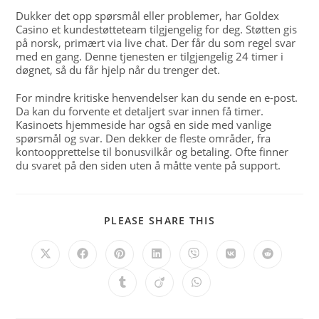
Dukker det opp spørsmål eller problemer, har Goldex
Casino et kundestøtteteam tilgjengelig for deg. Støtten gis
på norsk, primært via live chat. Der får du som regel svar
med en gang. Denne tjenesten er tilgjengelig 24 timer i
døgnet, så du får hjelp når du trenger det.
For mindre kritiske henvendelser kan du sende en e-post.
Da kan du forvente et detaljert svar innen få timer.
Kasinoets hjemmeside har også en side med vanlige
spørsmål og svar. Den dekker de fleste områder, fra
kontoopprettelse til bonusvilkår og betaling. Ofte finner
du svaret på den siden uten å måtte vente på support.
PLEASE SHARE THIS