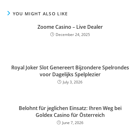
YOU MIGHT ALSO LIKE
Zoome Casino – Live Dealer
December 24, 2025
Royal Joker Slot Genereert Bijzondere Spelrondes
voor Dagelijks Spelplezier
July 3, 2026
Belohnt für jeglichen Einsatz: Ihren Weg bei
Goldex Casino für Österreich
June 7, 2026