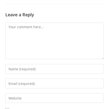
Leave a Reply