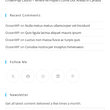
CrownPlay Casino – Where All Players Come Out Ahead in Canada
Recent Comments
OceanWP
on
Nulla metus metus ullamcorper vel tincidunt
OceanWP
on
Quis ligula lacinia aliquet mauris ipsum
OceanWP
on
Luctus non massa fusce ac turpis quis
OceanWP
on
Conubia nostra per inceptos himenaeos
Follow Me
Newsletter
Get all latest content delivered a few times a month.