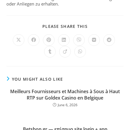
oder Anliegen zu erhalten.
PLEASE SHARE THIS
YOU MIGHT ALSO LIKE
Meilleurs Fournisseurs et Machines à Sous à Haut
RTP sur Goldex Casino en Belgique
June 6, 2026
Betshop.gr — επίσημο site login + app