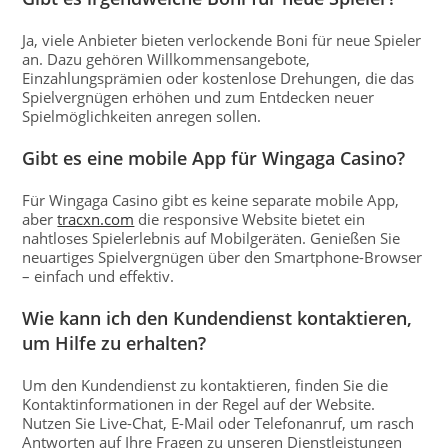
Ja, viele Anbieter bieten verlockende Boni für neue Spieler
an. Dazu gehören Willkommensangebote,
Einzahlungsprämien oder kostenlose Drehungen, die das
Spielvergnügen erhöhen und zum Entdecken neuer
Spielmöglichkeiten anregen sollen.
Gibt es eine mobile App für Wingaga Casino?
Für Wingaga Casino gibt es keine separate mobile App,
aber
tracxn.com
die responsive Website bietet ein
nahtloses Spielerlebnis auf Mobilgeräten. Genießen Sie
neuartiges Spielvergnügen über den Smartphone-Browser
– einfach und effektiv.
Wie kann ich den Kundendienst kontaktieren,
um Hilfe zu erhalten?
Um den Kundendienst zu kontaktieren, finden Sie die
Kontaktinformationen in der Regel auf der Website.
Nutzen Sie Live-Chat, E-Mail oder Telefonanruf, um rasch
Antworten auf Ihre Fragen zu unseren Dienstleistungen