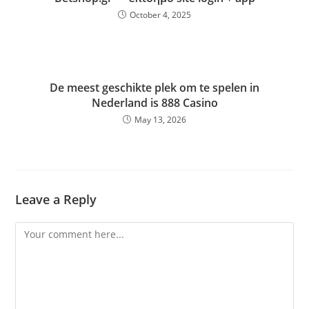
October 4, 2025
De meest geschikte plek om te spelen in
Nederland is 888 Casino
May 13, 2026
Leave a Reply