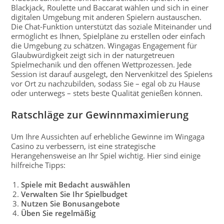
Blackjack, Roulette und Baccarat wählen und sich in einer
digitalen Umgebung mit anderen Spielern austauschen.
Die Chat-Funktion unterstützt das soziale Miteinander und
ermöglicht es Ihnen, Spielpläne zu erstellen oder einfach
die Umgebung zu schätzen. Wingagas Engagement für
Glaubwürdigkeit zeigt sich in der naturgetreuen
Spielmechanik und den offenen Wettprozessen. Jede
Session ist darauf ausgelegt, den Nervenkitzel des Spielens
vor Ort zu nachzubilden, sodass Sie – egal ob zu Hause
oder unterwegs – stets beste Qualität genießen können.
Ratschläge zur Gewinnmaximierung
Um Ihre Aussichten auf erhebliche Gewinne im Wingaga
Casino zu verbessern, ist eine strategische
Herangehensweise an Ihr Spiel wichtig. Hier sind einige
hilfreiche Tipps:
Spiele mit Bedacht auswählen
Verwalten Sie Ihr Spielbudget
Nutzen Sie Bonusangebote
Üben Sie regelmäßig