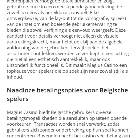
kleurenpalet verhoogt de totale atmosfeer en zuigt
gebruikers mee in een meeslepende gamebeleving die
zowel luxueus als bereikbaar aanvoelt. Elke
ontwerpkeuze, van de lay-out tot de iconografie, spreekt
van de inzet om een boeiende gebruikerservaring te
bieden die zowel verfijning als eenvoud weergeeft. Deze
aandacht voor details verhoogt niet alleen de visuele
aantrekkingskracht, maar helpt ook bij aan de algehele
voldoening van de gebruiker. Terwijl spelers het
assortiment ontdekken, worden ze verdiept in een setting
die niet alleen esthetisch aantrekkelijk, maar ook
uitzonderlijk functioneel is. Dit maakt Magius Casino een
topkeuze voor spelers die op zoek zijn naar zowel stijl als
inhoud.
Naadloze betalingsopties voor Belgische
spelers
Magius Casino biedt Belgische gebruikers diverse
betalingsmogelijkheden die aansluiten op uiteenlopende
voorkeuren. Transacties worden snel verwerkt, zodat
gebruikers zich zonder onderbreking op hun spel kunnen
concentreren. Bovendien hecht het casino veel belang aan