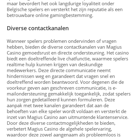
maar bevordert het ook langdurige loyaliteit onder
Belgische spelers en versterkt het zijn reputatie als een
betrouwbare online gamingbestemming.
Diverse contactkanalen
Wanneer spelers problemen ondervinden of vragen
hebben, bieden de diverse contactkanalen van Magius
Casino gemoedsrust en directe ondersteuning. Het casino
biedt een doeltreffende live chatfunctie, waarmee spelers
realtime hulp kunnen krijgen van deskundige
medewerkers. Deze directe communicatie neemt
hindernissen weg en garandeert dat vragen snel en
doeltreffend worden beantwoord. Voor degenen die de
voorkeur geven aan geschreven communicatie, is e-
mailondersteuning gemakkelijk toegankelijk, zodat spelers
hun zorgen gedetailleerd kunnen formuleren. Deze
aanpak met twee kanalen garandeert dat aan de
behoeften van elke speler wordt voldaan en versterkt de
inzet van Magius Casino aan uitmuntende klantenservice.
Door deze diverse contactmogelijkheden te bieden,
verbetert Magius Casino de algehele spelervaring,
waardoor deze zowel aangenaam als probleemloos is