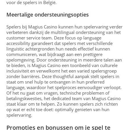
voor de spelers in België.
Meertalige ondersteuningsopties
Spelers bij Magius Casino kunnen hun spelervaring verder
verbeteren dankzij de multilingual ondersteuning van het
customer service team. Deze focus op language
accessibility garandeert dat spelers met verschillende
linguistic achtergronden hun needs effectief kunnen
communiceren, wat bijdraagt aan een prettigere
spelomgeving. Door ondersteuning in meerdere talen aan
te bieden, is Magius Casino een toonbeeld van culturele
inclusiviteit en verwelkomt het een varied spelersgroep
zonder barrières. Deze thoughtful aanpak stelt spelers in
staat om snel hulp te ontvangen in hun preferred
language, waardoor het spelproces eenvoudiger verloopt.
Of het nu gaat om vragen, technische problemen of
betalingskwesties, het dedicated team van Magius Casino
staat klaar om te helpen. Zo kunnen spelers zich richten
op wat er echt toe doet: optimally genieten van hun
spelervaring.
Promoties en bonussen om je spel te