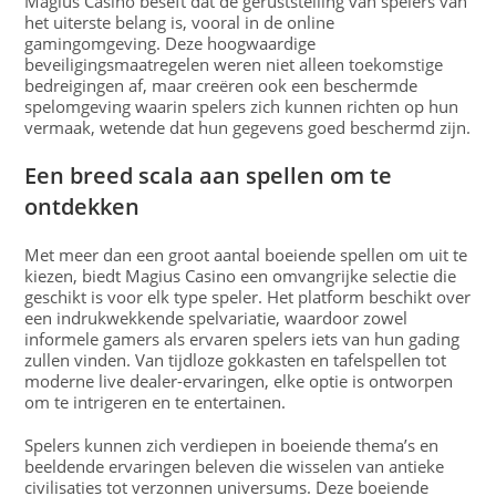
Magius Casino beseft dat de geruststelling van spelers van
het uiterste belang is, vooral in de online
gamingomgeving. Deze hoogwaardige
beveiligingsmaatregelen weren niet alleen toekomstige
bedreigingen af, maar creëren ook een beschermde
spelomgeving waarin spelers zich kunnen richten op hun
vermaak, wetende dat hun gegevens goed beschermd zijn.
Een breed scala aan spellen om te
ontdekken
Met meer dan een groot aantal boeiende spellen om uit te
kiezen, biedt Magius Casino een omvangrijke selectie die
geschikt is voor elk type speler. Het platform beschikt over
een indrukwekkende spelvariatie, waardoor zowel
informele gamers als ervaren spelers iets van hun gading
zullen vinden. Van tijdloze gokkasten en tafelspellen tot
moderne live dealer-ervaringen, elke optie is ontworpen
om te intrigeren en te entertainen.
Spelers kunnen zich verdiepen in boeiende thema’s en
beeldende ervaringen beleven die wisselen van antieke
civilisaties tot verzonnen universums. Deze boeiende