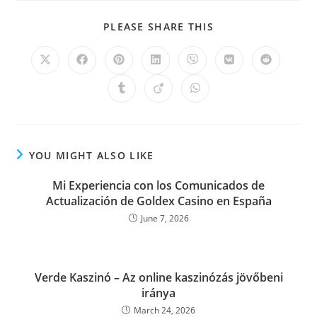
PLEASE SHARE THIS
YOU MIGHT ALSO LIKE
Mi Experiencia con los Comunicados de
Actualización de Goldex Casino en España
June 7, 2026
Verde Kaszinó – Az online kaszinózás jövőbeni
iránya
March 24, 2026