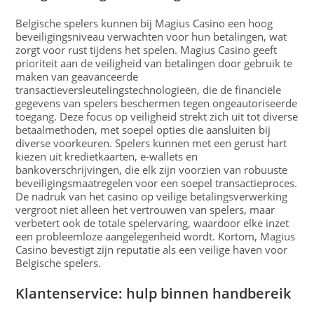
Belgische spelers kunnen bij Magius Casino een hoog
beveiligingsniveau verwachten voor hun betalingen, wat
zorgt voor rust tijdens het spelen. Magius Casino geeft
prioriteit aan de veiligheid van betalingen door gebruik te
maken van geavanceerde
transactieversleutelingstechnologieën, die de financiële
gegevens van spelers beschermen tegen ongeautoriseerde
toegang. Deze focus op veiligheid strekt zich uit tot diverse
betaalmethoden, met soepel opties die aansluiten bij
diverse voorkeuren. Spelers kunnen met een gerust hart
kiezen uit kredietkaarten, e-wallets en
bankoverschrijvingen, die elk zijn voorzien van robuuste
beveiligingsmaatregelen voor een soepel transactieproces.
De nadruk van het casino op veilige betalingsverwerking
vergroot niet alleen het vertrouwen van spelers, maar
verbetert ook de totale spelervaring, waardoor elke inzet
een probleemloze aangelegenheid wordt. Kortom, Magius
Casino bevestigt zijn reputatie als een veilige haven voor
Belgische spelers.
Klantenservice: hulp binnen handbereik