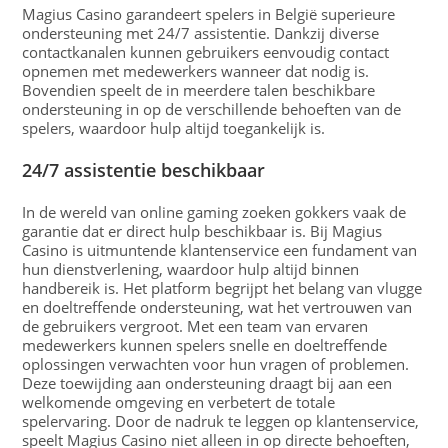
Magius Casino garandeert spelers in België superieure
ondersteuning met 24/7 assistentie. Dankzij diverse
contactkanalen kunnen gebruikers eenvoudig contact
opnemen met medewerkers wanneer dat nodig is.
Bovendien speelt de in meerdere talen beschikbare
ondersteuning in op de verschillende behoeften van de
spelers, waardoor hulp altijd toegankelijk is.
24/7 assistentie beschikbaar
In de wereld van online gaming zoeken gokkers vaak de
garantie dat er direct hulp beschikbaar is. Bij Magius
Casino is uitmuntende klantenservice een fundament van
hun dienstverlening, waardoor hulp altijd binnen
handbereik is. Het platform begrijpt het belang van vlugge
en doeltreffende ondersteuning, wat het vertrouwen van
de gebruikers vergroot. Met een team van ervaren
medewerkers kunnen spelers snelle en doeltreffende
oplossingen verwachten voor hun vragen of problemen.
Deze toewijding aan ondersteuning draagt bij aan een
welkomende omgeving en verbetert de totale
spelervaring. Door de nadruk te leggen op klantenservice,
speelt Magius Casino niet alleen in op directe behoeften,