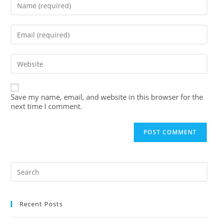
Save my name, email, and website in this browser for the
next time I comment.
Recent Posts