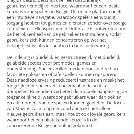
Magius Casino beschikt over een uitzonderlijk
gebruiksvriendelijke interface, waardoor het een ideale
keuze is voor spelers in België. Dit online platform heeft
een intuïtieve navigatie, waardoor spelers eenvoudig
toegang hebben tot games en diensten zonder overbodige
complexiteit. Elk aspect van de interface is ontworpen om
de betrokkenheid van de gebruiker te stimuleren, zodat
gebruikers zich kunnen concentreren op wat het
belangrijkst is: plezier hebben in hun spelervaring.
De indeling is duidelijk en gestructureerd, met duidelijk
gelabelde secties voor promoties, games en
ondersteuning. Spelers zullen merken hoe snel ze hun
favoriete gokkasten of tafelspellen kunnen opsporen.
Deze naadloze ervaring reduceert frustratie en maakt het
mogelijk voor spelers zich helemaal in de actie te
dompelen. Bovendien verbetert de mobiele aanpassing de
toegankelijkheid, waardoor gebruikers waar dan ook en
op elk moment van de spellen kunnen genieten. De focus
van Magius Casino op eenvoud aantrekt niet alleen
nieuwe gebruikers aan, maar houdt ook loyale gebruikers,
waardoor het een uitstekende keuze is in de
concurrerende Belgische online gokmarkt.