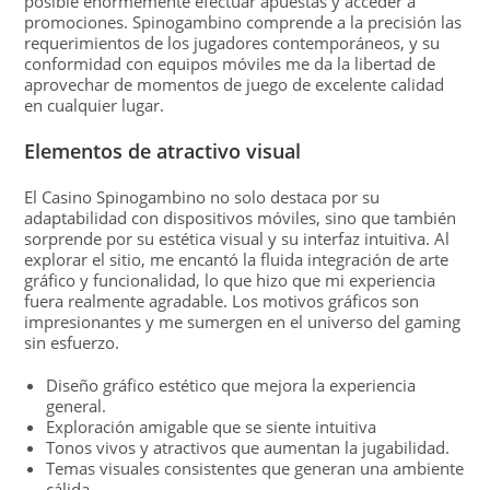
posible enormemente efectuar apuestas y acceder a
promociones. Spinogambino comprende a la precisión las
requerimientos de los jugadores contemporáneos, y su
conformidad con equipos móviles me da la libertad de
aprovechar de momentos de juego de excelente calidad
en cualquier lugar.
Elementos de atractivo visual
El Casino Spinogambino no solo destaca por su
adaptabilidad con dispositivos móviles, sino que también
sorprende por su estética visual y su interfaz intuitiva. Al
explorar el sitio, me encantó la fluida integración de arte
gráfico y funcionalidad, lo que hizo que mi experiencia
fuera realmente agradable. Los motivos gráficos son
impresionantes y me sumergen en el universo del gaming
sin esfuerzo.
Diseño gráfico estético que mejora la experiencia
general.
Exploración amigable que se siente intuitiva
Tonos vivos y atractivos que aumentan la jugabilidad.
Temas visuales consistentes que generan una ambiente
cálida.