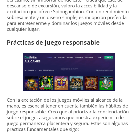
descanso o de excursión, valoro la accesibilidad y la
excitación que ofrece Spinogambino. Con un rendimiento
sobresaliente y un diseño simple, es mi opción preferida
para entretenerme y dominar los juegos móviles desde
cualquier lugar.
Prácticas de juego responsable
Con la excitación de los juegos móviles al alcance de la
mano, es esencial tener en cuenta también las hábitos de
juego responsable. Creo que al priorizar la concienciación
sobre el juego, aseguramos que nuestra experiencia de
juego permanezca placentera y segura. Estas son algunas
prácticas fundamentales que sigo: