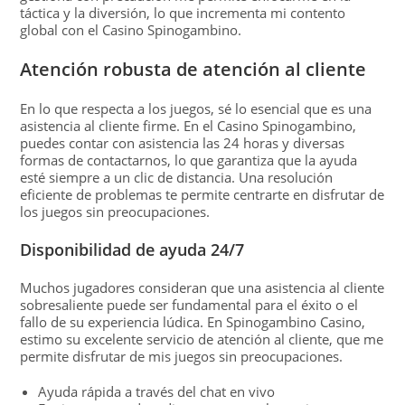
táctica y la diversión, lo que incrementa mi contento
global con el Casino Spinogambino.
Atención robusta de atención al cliente
En lo que respecta a los juegos, sé lo esencial que es una
asistencia al cliente firme. En el Casino Spinogambino,
puedes contar con asistencia las 24 horas y diversas
formas de contactarnos, lo que garantiza que la ayuda
esté siempre a un clic de distancia. Una resolución
eficiente de problemas te permite centrarte en disfrutar de
los juegos sin preocupaciones.
Disponibilidad de ayuda 24/7
Muchos jugadores consideran que una asistencia al cliente
sobresaliente puede ser fundamental para el éxito o el
fallo de su experiencia lúdica. En Spinogambino Casino,
estimo su excelente servicio de atención al cliente, que me
permite disfrutar de mis juegos sin preocupaciones.
Ayuda rápida a través del chat en vivo