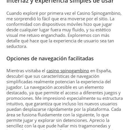
Interfaz y experiencia simples de usar
Cuando exploré por primera vez el Casino Spinogambino,
me sorprendió lo fácil que era moverse por el sitio. La
conformidad con dispositivos móviles hizo que jugar
desde cualquier lugar fuera muy fluido, y su estético
visual me retuvo enganchado. Exploremos con más
detalle qué hace que la experiencia de usuario sea tan
seductora.
Opciones de navegación facilitadas
Mientras visitaba el
casino spinogambino
en España,
descubrí que sus características de navegación
simplificadas realmente potencian la experiencia del
jugador. La navegación accesible es un elemento
destacado, ya que permite el acceso a diferentes juegos y
promociones. Me impresionó especialmente su estructura
intuitivo, que garantiza que incluso los nuevos usuarios
puedan desplazarse rápidamente por la plataforma. Cada
área se fusiona fluidamente con la siguiente, lo que
permite jugar y explorar sin detenciones. Aprecio la
sencillez con la que pude hallar mis tragamonedas y