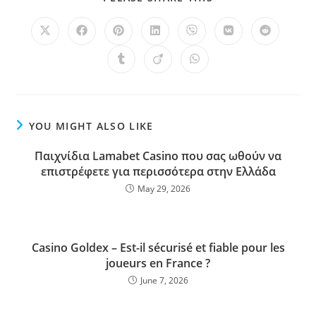
YOU MIGHT ALSO LIKE
Παιχνίδια Lamabet Casino που σας ωθούν να
επιστρέφετε για περισσότερα στην Ελλάδα
May 29, 2026
Casino Goldex – Est-il sécurisé et fiable pour les
joueurs en France ?
June 7, 2026