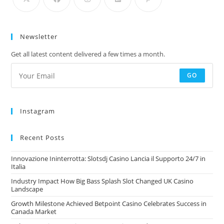
Newsletter
Get all latest content delivered a few times a month.
GO
Instagram
Recent Posts
Innovazione Ininterrotta: Slotsdj Casino Lancia il Supporto 24/7 in
Italia
Industry Impact How Big Bass Splash Slot Changed UK Casino
Landscape
Growth Milestone Achieved Betpoint Casino Celebrates Success in
Canada Market