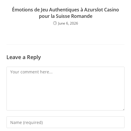
Émotions de Jeu Authentiques à Azurslot Casino
pour la Suisse Romande
June 6, 2026
Leave a Reply