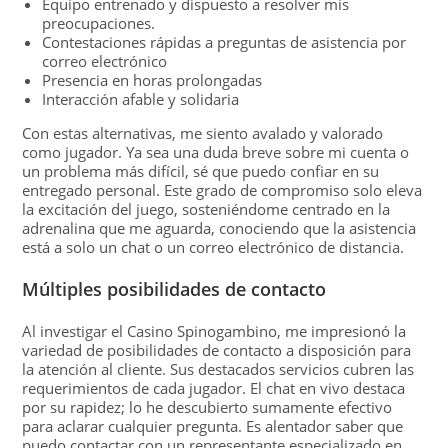
Equipo entrenado y dispuesto a resolver mis
preocupaciones.
Contestaciones rápidas a preguntas de asistencia por
correo electrónico
Presencia en horas prolongadas
Interacción afable y solidaria
Con estas alternativas, me siento avalado y valorado
como jugador. Ya sea una duda breve sobre mi cuenta o
un problema más difícil, sé que puedo confiar en su
entregado personal. Este grado de compromiso solo eleva
la excitación del juego, sosteniéndome centrado en la
adrenalina que me aguarda, conociendo que la asistencia
está a solo un chat o un correo electrónico de distancia.
Múltiples posibilidades de contacto
Al investigar el Casino Spinogambino, me impresionó la
variedad de posibilidades de contacto a disposición para
la atención al cliente. Sus destacados servicios cubren las
requerimientos de cada jugador. El chat en vivo destaca
por su rapidez; lo he descubierto sumamente efectivo
para aclarar cualquier pregunta. Es alentador saber que
puedo contactar con un representante especializado en