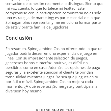
sensación de conexión realmente lo distingue. Siento que
mi voz cuenta, lo que fortalece mi lealtad. Este
compromiso con la participación comunitaria no es solo
una estrategia de marketing; es parte esencial de lo que
Spinogambino representa, y me emociona formar parte
de esta vibrante familia de jugadores.
Conclusión
En resumen, Spinogambino Casino ofrece todo lo que un
jugador podría desear en una experiencia de juego en
línea. Con su impresionante selección de juegos,
generosos bonos e interfaz intuitiva, es difícil no
percibirse como en casa. Además, las opciones de pago
seguras y la excelente atención al cliente te brindan
tranquilidad mientras juegas. Ya sea que juegues en tu
portátil o móvil, Spinogambino Casino mejora cada
momento. ¿A qué esperas? ¡Sumérgete y participa a la
diversión hoy mismo!
PLEASE SHARE THIS