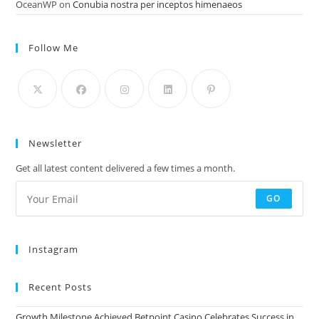
OceanWP
on
Conubia nostra per inceptos himenaeos
Follow Me
Newsletter
Get all latest content delivered a few times a month.
GO
Instagram
Recent Posts
Growth Milestone Achieved Betpoint Casino Celebrates Success in