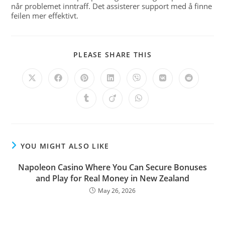
når problemet inntraff. Det assisterer support med å finne
feilen mer effektivt.
PLEASE SHARE THIS
YOU MIGHT ALSO LIKE
Napoleon Casino Where You Can Secure Bonuses
and Play for Real Money in New Zealand
May 26, 2026