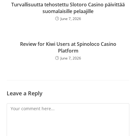
Turvallisuutta tehostettu Slotoro Casino päivittää
suomalaisille pelaajille
June 7, 2026
Review for Kiwi Users at Spinoloco Casino
Platform
June 7, 2026
Leave a Reply