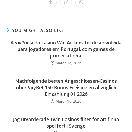
YOU MIGHT ALSO LIKE
A vivência do casino Win Airlines foi desenvolvida
para jogadores em Portugal, com games de
primeira linha.
March 18, 2026
Nachfolgende besten Angeschlossen-Casinos
über SpyBet 150 Bonus Freispielen abzüglich
Einzahlung 01 2026
March 16, 2026
Jag utvärderade Twin Casinos filter för att finna
spel fort i Sverige