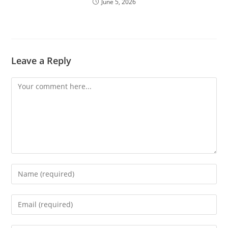
June 5, 2026
Leave a Reply