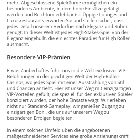
mehr. Abgeschlossene Spielräume ermöglichen ein
besonderes Ambiente, in dem hohe Einsätze getätigt
werden und Reichtum erlebbar ist. Üppige Lounges und
Luxusrestaurants erwarten Sie und stellen sicher, dass
jedes Detail unserem Bedürfnis nach Eleganz und Ruhm
genügt. In dieser Welt ist jedes High-Stakes-Spiel von der
Eleganz eingehüllt, die ein echtes Paradies für High Roller
ausmacht.
Besondere VIP-Prämien
Etwas Zauberhaftes führt uns in die Welt exklusiver VIP-
Belohnungen in der prächtigen Welt der High-Roller-
Casinos, wo jedes Spiel mit einer Ausstrahlung von Stil
und Chancen anzieht. Hier ist unser Weg mit einzigartigen
VIP-Vorteilen gefüllt, die speziell für den exklusiven Spieler
konzipiert wurden, der hohe Einsätze wagt. Wir erleben
nicht nur Standard-Gameplay; wir genießen Zugang zu
einzigartigen Boni, die uns auf unserem Weg zu
besonderen Erfolgen begleiten.
In einem solchen Umfeld üben die angebotenen
maßgeschneiderten Services eine große Anziehungskraft