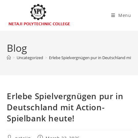
Menu
Blog
>
Uncategorized
>
Erlebe Spielvergnügen pur in Deutschland mit Ac
Erlebe Spielvergnügen pur in
Deutschland mit Action-
Spielbank heute!