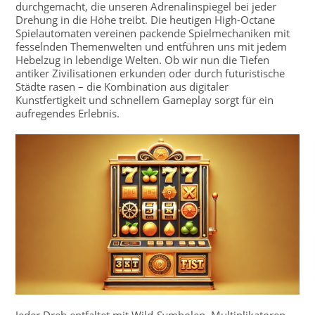
durchgemacht, die unseren Adrenalinspiegel bei jeder
Drehung in die Höhe treibt. Die heutigen High-Octane
Spielautomaten vereinen packende Spielmechaniken mit
fesselnden Themenwelten und entführen uns mit jedem
Hebelzug in lebendige Welten. Ob wir nun die Tiefen
antiker Zivilisationen erkunden oder durch futuristische
Städte rasen – die Kombination aus digitaler
Kunstfertigkeit und schnellem Gameplay sorgt für ein
aufregendes Erlebnis.
Jeder Dreh entfaltet mit Wild-Symbolen, Multiplikatoren