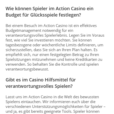
Wie können Spieler im Action Casino ein
Budget für Glücksspiele festlegen?
Bei einem Besuch im Action Casino ist ein effektives
Budgetmanagement notwendig für ein
verantwortungsvolles Spielerlebnis. Legen Sie im Voraus
fest, wie viel Sie investieren möchten. Sie können
tagesbezogene oder wöchentliche Limits definieren, um
sicherzustellen, dass Sie sich an Ihren Plan halten. Es
empfiehlt sich, nur einen festgelegten Betrag zu Ihren
Spielsitzungen mitzunehmen und keine Kreditkarten zu
verwenden. So behalten Sie die Kontrolle und spielen
verantwortungsbewusst.
Gibt es im Casino Hilfsmittel für
verantwortungsvolles Spielen?
Lasst uns im Action Casino in die Welt des bewussten
Spielens eintauchen. Wir informieren euch über die
verschiedenen Unterstützungsmöglichkeiten für Spieler –
und ja, es gibt bereits geeignete Tools. Spieler können