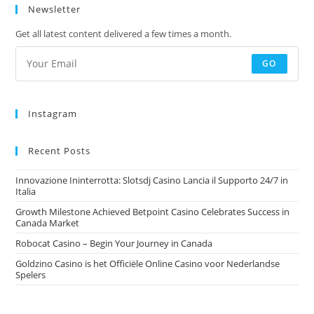
Newsletter
Get all latest content delivered a few times a month.
GO
Instagram
Recent Posts
Innovazione Ininterrotta: Slotsdj Casino Lancia il Supporto 24/7 in
Italia
Growth Milestone Achieved Betpoint Casino Celebrates Success in
Canada Market
Robocat Casino – Begin Your Journey in Canada
Goldzino Casino is het Officiële Online Casino voor Nederlandse
Spelers