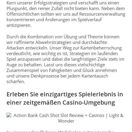
Kern unserer Erfolgsstrategien und verschafft uns einen
Pluspunkt, den reiner Zufall nicht bieten kann. Neben dem
Offensichtlichen sollten wir uns auf Ressourcenverwaltung
konzentrieren und Änderungen im Spielverlauf
antizipieren.
Durch die Kombination von Übung und Theorie können
wir raffinierte Abwehrstrategien und durchdachte
Attacken entwickeln. Unser Weg zur Kartenbeherrschung
verdeutlicht, wie wichtig es ist, Strategien im laufenden
Spiel anzupassen und dabei die langfristigen Ziele stets im
Auge zu behalten. Lasst uns dieses vielschichtige
Zusammenspiel von Fähigkeiten und Glück annehmen
und unsere Denkprozesse bei jedem Kartentausch
schärfen.
Erleben Sie einzigartiges Spielerlebnis in
einer zeitgemäßen Casino-Umgebung