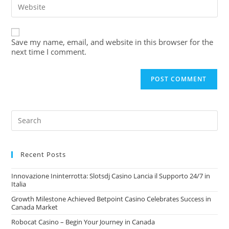
Save my name, email, and website in this browser for the
next time I comment.
Recent Posts
Innovazione Ininterrotta: Slotsdj Casino Lancia il Supporto 24/7 in
Italia
Growth Milestone Achieved Betpoint Casino Celebrates Success in
Canada Market
Robocat Casino – Begin Your Journey in Canada