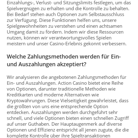
Einzahlungs-, Verlust- und Sitzungslimits festlegen, um das
Spielvergnügen zu erhalten und die Kontrolle zu behalten.
Bei Bedarf stehen auch Optionen zum Selbstausschluss
zur Verfügung. Diese Funktionen helfen uns, unsere
Spielgewohnheiten zu verstehen und einen achtsamen
Umgang damit zu fördern. Indem wir diese Ressourcen
nutzen, können wir verantwortungsvolles Spielen
meistern und unser Casino-Erlebnis gekonnt verbessern.
Welche Zahlungsmethoden werden für Ein-
und Auszahlungen akzeptiert?
Wir analysieren die angebotenen Zahlungsmethoden für
Ein- und Auszahlungen. Action Casino bietet eine Reihe
von Optionen, darunter traditionelle Methoden wie
Kreditkarten und moderne Alternativen wie
Kryptowährungen. Diese Vielseitigkeit gewährleistet, dass
die größten von uns eine entsprechende Option
entdecken. Auszahlungen werden durchgeführt sehr
schnell, und viele Optionen bieten einen schnellen Zugriff
auf unser Guthaben. Der Hauptaugenmerk auf diverse
Optionen und Effizienz entspricht all jenen zugute, die die
komplette Kontrolle über ihre Spieltransaktionen