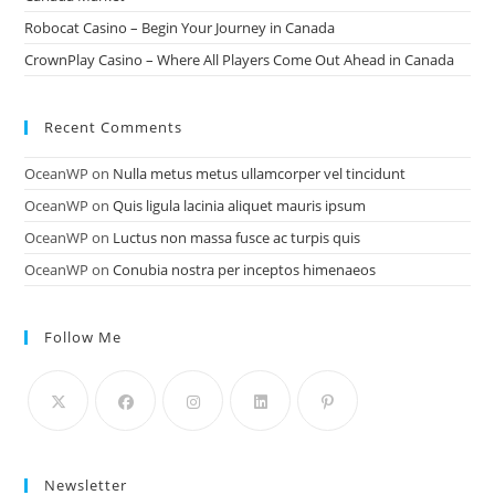
Robocat Casino – Begin Your Journey in Canada
CrownPlay Casino – Where All Players Come Out Ahead in Canada
Recent Comments
OceanWP
on
Nulla metus metus ullamcorper vel tincidunt
OceanWP
on
Quis ligula lacinia aliquet mauris ipsum
OceanWP
on
Luctus non massa fusce ac turpis quis
OceanWP
on
Conubia nostra per inceptos himenaeos
Follow Me
Newsletter