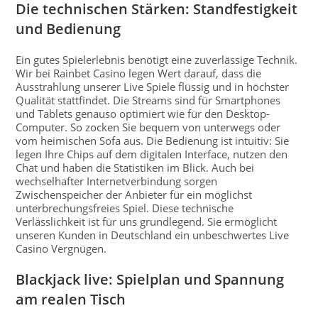
Die technischen Stärken: Standfestigkeit
und Bedienung
Ein gutes Spielerlebnis benötigt eine zuverlässige Technik.
Wir bei Rainbet Casino legen Wert darauf, dass die
Ausstrahlung unserer Live Spiele flüssig und in höchster
Qualität stattfindet. Die Streams sind für Smartphones
und Tablets genauso optimiert wie für den Desktop-
Computer. So zocken Sie bequem von unterwegs oder
vom heimischen Sofa aus. Die Bedienung ist intuitiv: Sie
legen Ihre Chips auf dem digitalen Interface, nutzen den
Chat und haben die Statistiken im Blick. Auch bei
wechselhafter Internetverbindung sorgen
Zwischenspeicher der Anbieter für ein möglichst
unterbrechungsfreies Spiel. Diese technische
Verlässlichkeit ist für uns grundlegend. Sie ermöglicht
unseren Kunden in Deutschland ein unbeschwertes Live
Casino Vergnügen.
Blackjack live: Spielplan und Spannung
am realen Tisch