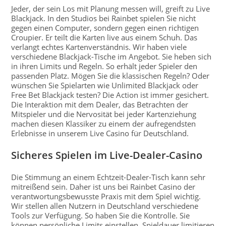
Jeder, der sein Los mit Planung messen will, greift zu Live
Blackjack. In den Studios bei Rainbet spielen Sie nicht
gegen einen Computer, sondern gegen einen richtigen
Croupier. Er teilt die Karten live aus einem Schuh. Das
verlangt echtes Kartenverständnis. Wir haben viele
verschiedene Blackjack-Tische im Angebot. Sie heben sich
in ihren Limits und Regeln. So erhält jeder Spieler den
passenden Platz. Mögen Sie die klassischen Regeln? Oder
wünschen Sie Spielarten wie Unlimited Blackjack oder
Free Bet Blackjack testen? Die Action ist immer gesichert.
Die Interaktion mit dem Dealer, das Betrachten der
Mitspieler und die Nervosität bei jeder Kartenziehung
machen diesen Klassiker zu einem der aufregendsten
Erlebnisse in unserem Live Casino für Deutschland.
Sicheres Spielen im Live-Dealer-Casino
Die Stimmung an einem Echtzeit-Dealer-Tisch kann sehr
mitreißend sein. Daher ist uns bei Rainbet Casino der
verantwortungsbewusste Praxis mit dem Spiel wichtig.
Wir stellen allen Nutzern in Deutschland verschiedene
Tools zur Verfügung. So haben Sie die Kontrolle. Sie
können persönliche Limits einstellen, Spieldauer limitieren