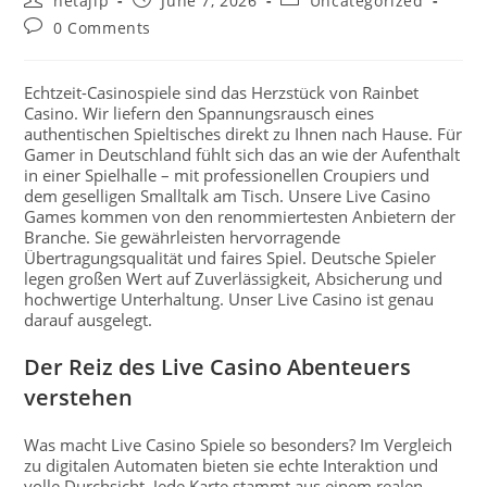
netajip
June 7, 2026
Uncategorized
0 Comments
Echtzeit-Casinospiele sind das Herzstück von Rainbet
Casino. Wir liefern den Spannungsrausch eines
authentischen Spieltisches direkt zu Ihnen nach Hause. Für
Gamer in Deutschland fühlt sich das an wie der Aufenthalt
in einer Spielhalle – mit professionellen Croupiers und
dem geselligen Smalltalk am Tisch. Unsere Live Casino
Games kommen von den renommiertesten Anbietern der
Branche. Sie gewährleisten hervorragende
Übertragungsqualität und faires Spiel. Deutsche Spieler
legen großen Wert auf Zuverlässigkeit, Absicherung und
hochwertige Unterhaltung. Unser Live Casino ist genau
darauf ausgelegt.
Der Reiz des Live Casino Abenteuers
verstehen
Was macht Live Casino Spiele so besonders? Im Vergleich
zu digitalen Automaten bieten sie echte Interaktion und
volle Durchsicht. Jede Karte stammt aus einem realen