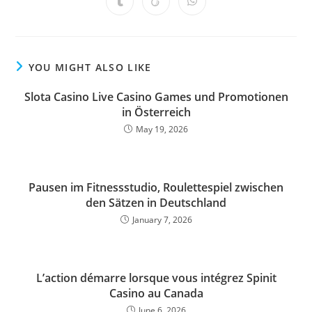
YOU MIGHT ALSO LIKE
Slota Casino Live Casino Games und Promotionen
in Österreich
May 19, 2026
Pausen im Fitnessstudio, Roulettespiel zwischen
den Sätzen in Deutschland
January 7, 2026
L’action démarre lorsque vous intégrez Spinit
Casino au Canada
June 6, 2026