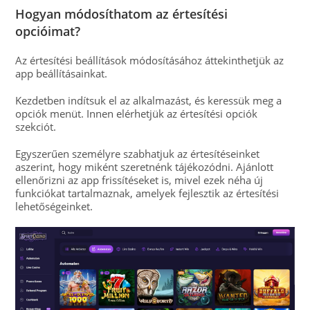
Hogyan módosíthatom az értesítési
opcióimat?
Az értesítési beállítások módosításához áttekinthetjük az
app beállításainkat.
Kezdetben indítsuk el az alkalmazást, és keressük meg a
opciók menüt. Innen elérhetjük az értesítési opciók
szekciót.
Egyszerűen személyre szabhatjuk az értesítéseinket
aszerint, hogy miként szeretnénk tájékozódni. Ajánlott
ellenőrizni az app frissítéseket is, mivel ezek néha új
funkciókat tartalmaznak, amelyek fejlesztik az értesítési
lehetőségeinket.