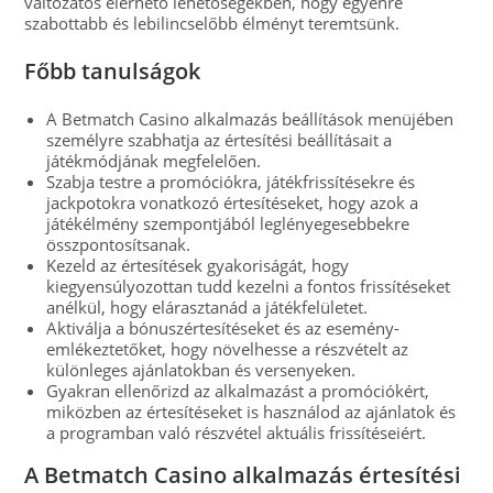
változatos elérhető lehetőségekben, hogy egyénre
szabottabb és lebilincselőbb élményt teremtsünk.
Főbb tanulságok
A Betmatch Casino alkalmazás beállítások menüjében
személyre szabhatja az értesítési beállításait a
játékmódjának megfelelően.
Szabja testre a promóciókra, játékfrissítésekre és
jackpotokra vonatkozó értesítéseket, hogy azok a
játékélmény szempontjából leglényegesebbekre
összpontosítsanak.
Kezeld az értesítések gyakoriságát, hogy
kiegyensúlyozottan tudd kezelni a fontos frissítéseket
anélkül, hogy elárasztanád a játékfelületet.
Aktiválja a bónuszértesítéseket és az esemény-
emlékeztetőket, hogy növelhesse a részvételt az
különleges ajánlatokban és versenyeken.
Gyakran ellenőrizd az alkalmazást a promóciókért,
miközben az értesítéseket is használod az ajánlatok és
a programban való részvétel aktuális frissítéseiért.
A Betmatch Casino alkalmazás értesítési