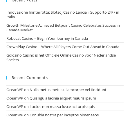
Innovazione Ininterrotta: Slotsdj Casino Lancia il Supporto 24/7 in
Italia
Growth Milestone Achieved Betpoint Casino Celebrates Success in
Canada Market
Robocat Casino – Begin Your Journey in Canada
CrownPlay Casino – Where All Players Come Out Ahead in Canada
Goldzino Casino is het Officiële Online Casino voor Nederlandse
Spelers
Recent Comments
OceanWP
on
Nulla metus metus ullamcorper vel tincidunt
OceanWP
on
Quis ligula lacinia aliquet mauris ipsum
OceanWP
on
Luctus non massa fusce ac turpis quis
OceanWP
on
Conubia nostra per inceptos himenaeos