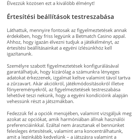
Élvezzük közösen ezt a kiválóbb élményt!
Értesítési beállítások testreszabása
Láthattuk, mennyire fontosak az figyelmeztetések annak
érdekében, hogy friss legyünk a Betmatch Casino appal.
Ahhoz, hogy igazán élvezni tudjuk a játékélményt, az
értesítési beállításainkat a egyéni ízlésünkhöz kell
igazítanunk.
Személyre szabott figyelmeztetések konfigurálásával
garantálhatjuk, hogy kizárólag a számunkra lényeges
adatokat érkezzenek, izgalmat keltve valamint távol tartva
a zűrzavart. Akár akciókról, játékmódosításokról illetve
főnyereményekről, az figyelmeztetések testreszabása
lehetővé teszi nekünk, hogy a egyéni kondícióink alapján
vehessünk részt a játszmákban.
Fedezzük fel a opciók menüjében, valamint vizsgáljuk meg
azokat az opciókat, amik harmóniában állnak használói
preferenciáinkkal. Ezáltal nem árasztanak el bennünket
felesleges értesítések, valamint arra koncentrálhatunk,
amit a leginkább kedvelünk – a játszásra valamint a