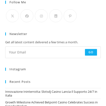
Follow Me
Newsletter
Get all latest content delivered a few times a month.
GO
Instagram
Recent Posts
Innovazione Ininterrotta: Slotsdj Casino Lancia il Supporto 24/7 in
Italia
Growth Milestone Achieved Betpoint Casino Celebrates Success in
Canada Market