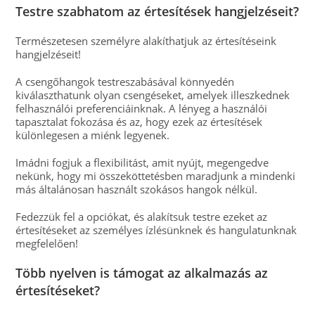
Testre szabhatom az értesítések hangjelzéseit?
Természetesen személyre alakíthatjuk az értesítéseink
hangjelzéseit!
A csengőhangok testreszabásával könnyedén
kiválaszthatunk olyan csengéseket, amelyek illeszkednek
felhasználói preferenciáinknak. A lényeg a használói
tapasztalat fokozása és az, hogy ezek az értesítések
különlegesen a miénk legyenek.
Imádni fogjuk a flexibilitást, amit nyújt, megengedve
nekünk, hogy mi összeköttetésben maradjunk a mindenki
más általánosan használt szokásos hangok nélkül.
Fedezzük fel a opciókat, és alakítsuk testre ezeket az
értesítéseket az személyes ízlésünknek és hangulatunknak
megfelelően!
Több nyelven is támogat az alkalmazás az
értesítéseket?