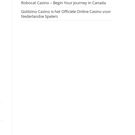
Robocat Casino – Begin Your Journey in Canada
Goldzino Casino is het Officiële Online Casino voor
Nederlandse Spelers