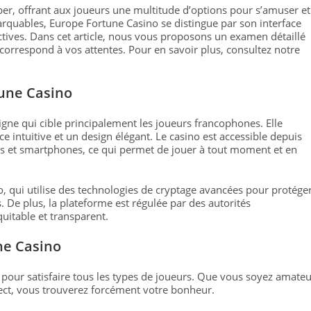
er, offrant aux joueurs une multitude d’options pour s’amuser et
arquables, Europe Fortune Casino se distingue par son interface
ractives. Dans cet article, nous vous proposons un examen détaillé
e correspond à vos attentes. Pour en savoir plus, consultez notre
une Casino
gne qui cible principalement les joueurs francophones. Elle
 intuitive et un design élégant. Le casino est accessible depuis
ttes et smartphones, ce qui permet de jouer à tout moment et en
o, qui utilise des technologies de cryptage avancées pour protége
. De plus, la plateforme est régulée par des autorités
itable et transparent.
ne Casino
pour satisfaire tous les types de joueurs. Que vous soyez amateu
rect, vous trouverez forcément votre bonheur.