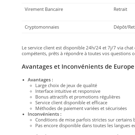
Virement Bancaire
Retrait
Cryptomonnaies
Dépôt/Ret
Le service client est disponible 24h/24 et 7j/7 via chat 
compétents, prêts à répondre à toutes vos questions
Avantages et Inconvénients de Europe
Avantages :
Large choix de jeux de qualité
Interface intuitive et responsive
Bonus attractifs et promotions régulières
Service client disponible et efficace
Méthodes de paiement variées et sécurisées
Inconvénients :
Conditions de mise parfois strictes sur certains
Pas encore disponible dans toutes les langues 