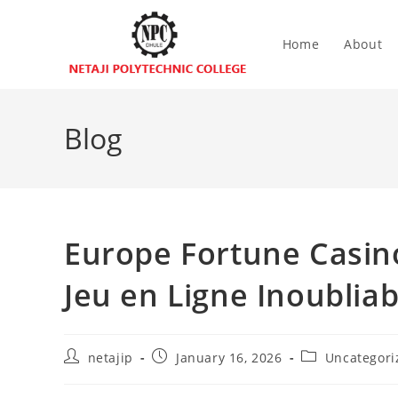
Home
About
Blog
Europe Fortune Casino
Jeu en Ligne Inoubliab
netajip
January 16, 2026
Uncategori