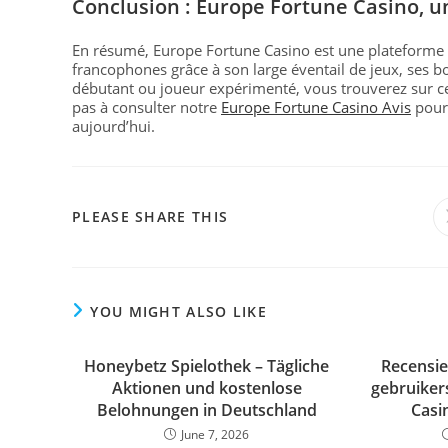
Conclusion : Europe Fortune Casino, u
En résumé, Europe Fortune Casino est une plateforme de
francophones grâce à son large éventail de jeux, ses b
débutant ou joueur expérimenté, vous trouverez sur ce 
pas à consulter notre
Europe Fortune Casino Avis
pour 
aujourd’hui.
PLEASE SHARE THIS
YOU MIGHT ALSO LIKE
Honeybetz Spielothek – Tägliche
Recensie
Aktionen und kostenlose
gebruiker
Belohnungen in Deutschland
Casi
June 7, 2026