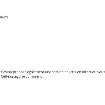
ariés
 Casino propose également une section de jeux en direct où vous
. Cette catégorie comprend :