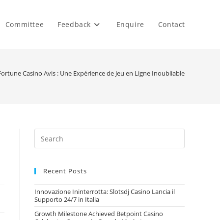
Committee
Feedback
Enquire
Contact
ortune Casino Avis : Une Expérience de Jeu en Ligne Inoubliable
Recent Posts
Innovazione Ininterrotta: Slotsdj Casino Lancia il
Supporto 24/7 in Italia
Growth Milestone Achieved Betpoint Casino