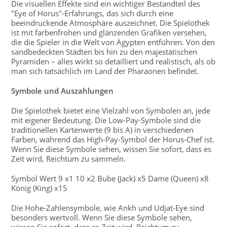
Die visuellen Effekte sind ein wichtiger Bestandteil des
"Eye of Horus"-Erfahrungs, das sich durch eine
beeindruckende Atmosphäre auszeichnet. Die Spielothek
ist mit farbenfrohen und glänzenden Grafiken versehen,
die die Spieler in die Welt von Ägypten entführen. Von den
sandbedeckten Städten bis hin zu den majestätischen
Pyramiden – alles wirkt so detailliert und realistisch, als ob
man sich tatsächlich im Land der Pharaonen befindet.
Symbole und Auszahlungen
Die Spielothek bietet eine Vielzahl von Symbolen an, jede
mit eigener Bedeutung. Die Low-Pay-Symbole sind die
traditionellen Kartenwerte (9 bis A) in verschiedenen
Farben, während das High-Pay-Symbol der Horus-Chef ist.
Wenn Sie diese Symbole sehen, wissen Sie sofort, dass es
Zeit wird, Reichtum zu sammeln.
Symbol Wert 9 x1 10 x2 Bube (Jack) x5 Dame (Queen) x8
König (King) x15
Die Hohe-Zahlensymbole, wie Ankh und Udjat-Eye sind
besonders wertvoll. Wenn Sie diese Symbole sehen,