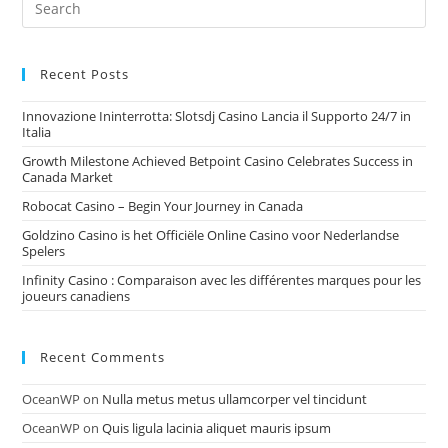
Recent Posts
Innovazione Ininterrotta: Slotsdj Casino Lancia il Supporto 24/7 in
Italia
Growth Milestone Achieved Betpoint Casino Celebrates Success in
Canada Market
Robocat Casino – Begin Your Journey in Canada
Goldzino Casino is het Officiële Online Casino voor Nederlandse
Spelers
Infinity Casino : Comparaison avec les différentes marques pour les
joueurs canadiens
Recent Comments
OceanWP
on
Nulla metus metus ullamcorper vel tincidunt
OceanWP
on
Quis ligula lacinia aliquet mauris ipsum