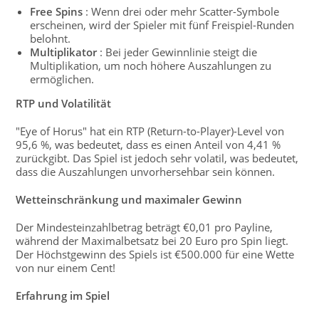
Free Spins
: Wenn drei oder mehr Scatter-Symbole
erscheinen, wird der Spieler mit fünf Freispiel-Runden
belohnt.
Multiplikator
: Bei jeder Gewinnlinie steigt die
Multiplikation, um noch höhere Auszahlungen zu
ermöglichen.
RTP und Volatilität
"Eye of Horus" hat ein RTP (Return-to-Player)-Level von
95,6 %, was bedeutet, dass es einen Anteil von 4,41 %
zurückgibt. Das Spiel ist jedoch sehr volatil, was bedeutet,
dass die Auszahlungen unvorhersehbar sein können.
Wetteinschränkung und maximaler Gewinn
Der Mindesteinzahlbetrag beträgt €0,01 pro Payline,
während der Maximalbetsatz bei 20 Euro pro Spin liegt.
Der Höchstgewinn des Spiels ist €500.000 für eine Wette
von nur einem Cent!
Erfahrung im Spiel