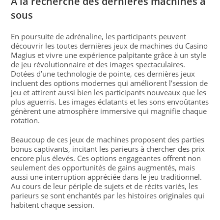
À la recherche des dernières machines à
sous
En poursuite de adrénaline, les participants peuvent
découvrir les toutes dernières jeux de machines du Casino
Magius et vivre une expérience palpitante grâce à un style
de jeu révolutionnaire et des images spectaculaires.
Dotées d’une technologie de pointe, ces dernières jeux
incluent des options modernes qui améliorent l’session de
jeu et attirent aussi bien les participants nouveaux que les
plus aguerris. Les images éclatants et les sons envoûtantes
génèrent une atmosphère immersive qui magnifie chaque
rotation.
Beaucoup de ces jeux de machines proposent des parties
bonus captivants, incitant les parieurs à chercher des prix
encore plus élevés. Ces options engageantes offrent non
seulement des opportunités de gains augmentés, mais
aussi une interruption appréciée dans le jeu traditionnel.
Au cours de leur périple de sujets et de récits variés, les
parieurs se sont enchantés par les histoires originales qui
habitent chaque session.