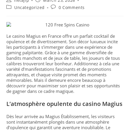
netajip
March 23, 2026
Uncategorized
0 Comments
Le casino Magius en France offre un parfait cocktail de
opulence et de divertissement. Son décor luxueux incite
les participants à s’immerger dans une expérience de
gaming palpitante. Grâce à une gamme diversifiée de
bandits manchots et de jeux de table, les joueurs de tous
calibres trouveront leur bonheur. Additionnez à cela une
variété d’manifestations fascinants et de promotions
attrayantes, et chaque visite promet des moments
mémorables. Mais il demeure encore beaucoup à
découvrir pour maximiser son plaisir et ses opportunités
de gagner dans ce cadre magique.
L’atmosphère opulente du casino Magius
Dès leur arrivée au Magius Établissement, les visiteurs
sont instantanément plongés dans une atmosphère
d’opulence qui garantit une aventure inoubliable. Le