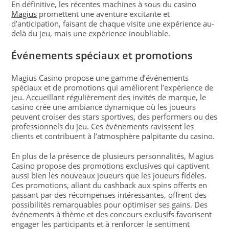
En définitive, les récentes machines à sous du casino
Magius
promettent une aventure excitante et
d’anticipation, faisant de chaque visite une expérience au-
delà du jeu, mais une expérience inoubliable.
Événements spéciaux et promotions
Magius Casino propose une gamme d’événements
spéciaux et de promotions qui améliorent l’expérience de
jeu. Accueillant régulièrement des invités de marque, le
casino crée une ambiance dynamique où les joueurs
peuvent croiser des stars sportives, des performers ou des
professionnels du jeu. Ces événements ravissent les
clients et contribuent à l’atmosphère palpitante du casino.
En plus de la présence de plusieurs personnalités, Magius
Casino propose des promotions exclusives qui captivent
aussi bien les nouveaux joueurs que les joueurs fidèles.
Ces promotions, allant du cashback aux spins offerts en
passant par des récompenses intéressantes, offrent des
possibilités remarquables pour optimiser ses gains. Des
événements à thème et des concours exclusifs favorisent
engager les participants et à renforcer le sentiment