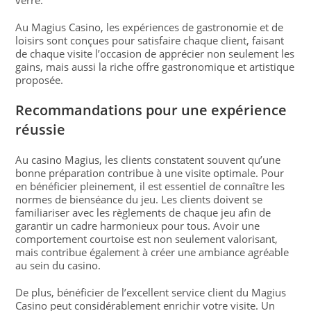
verre.
Au Magius Casino, les expériences de gastronomie et de
loisirs sont conçues pour satisfaire chaque client, faisant
de chaque visite l’occasion de apprécier non seulement les
gains, mais aussi la riche offre gastronomique et artistique
proposée.
Recommandations pour une expérience
réussie
Au casino Magius, les clients constatent souvent qu’une
bonne préparation contribue à une visite optimale. Pour
en bénéficier pleinement, il est essentiel de connaître les
normes de bienséance du jeu. Les clients doivent se
familiariser avec les règlements de chaque jeu afin de
garantir un cadre harmonieux pour tous. Avoir une
comportement courtoise est non seulement valorisant,
mais contribue également à créer une ambiance agréable
au sein du casino.
De plus, bénéficier de l’excellent service client du Magius
Casino peut considérablement enrichir votre visite. Un