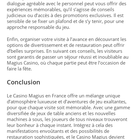
dialogue agréable avec le personnel peut vous offrir des
expériences mémorables, qu’il s’agisse de conseils
judicieux ou d’accès à des promotions exclusives. Il est
sensible de se fixer un plafond et de s’y tenir, pour une
approche responsable du jeu.
Enfin, organiser votre visite à l’avance en découvrant les
options de divertissement et de restauration peut offrir
d’belles surprises. En suivant ces conseils, les visiteurs
sont garantis de passer un séjour réussi et inoubliable au
Magius Casino, où chaque partie peut être l’occasion de
faire la fête.
Conclusion
Le Casino Magius en France offre un mélange unique
d’atmosphère luxueuse et d’aventures de jeu exaltantes,
pour que chaque visite soit mémorable. Avec une gamme
diversifiée de jeux de table anciens et les nouvelles
machines à sous, les joueurs de tous niveaux trouveront
leur bonheur à chaque instant. Intégrez à cela des
manifestations envoûtants et des possibilités de
restauration sophistiquées, et le Casino Magius devient