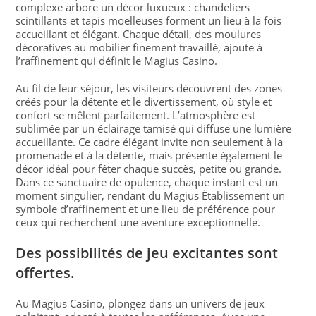
complexe arbore un décor luxueux : chandeliers
scintillants et tapis moelleuses forment un lieu à la fois
accueillant et élégant. Chaque détail, des moulures
décoratives au mobilier finement travaillé, ajoute à
l’raffinement qui définit le Magius Casino.
Au fil de leur séjour, les visiteurs découvrent des zones
créés pour la détente et le divertissement, où style et
confort se mêlent parfaitement. L’atmosphère est
sublimée par un éclairage tamisé qui diffuse une lumière
accueillante. Ce cadre élégant invite non seulement à la
promenade et à la détente, mais présente également le
décor idéal pour fêter chaque succès, petite ou grande.
Dans ce sanctuaire de opulence, chaque instant est un
moment singulier, rendant du Magius Établissement un
symbole d’raffinement et une lieu de préférence pour
ceux qui recherchent une aventure exceptionnelle.
Des possibilités de jeu excitantes sont
offertes.
Au Magius Casino, plongez dans un univers de jeux