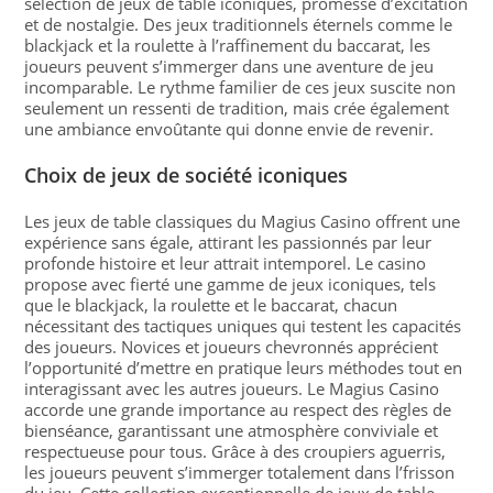
sélection de jeux de table iconiques, promesse d’excitation
et de nostalgie. Des jeux traditionnels éternels comme le
blackjack et la roulette à l’raffinement du baccarat, les
joueurs peuvent s’immerger dans une aventure de jeu
incomparable. Le rythme familier de ces jeux suscite non
seulement un ressenti de tradition, mais crée également
une ambiance envoûtante qui donne envie de revenir.
Choix de jeux de société iconiques
Les jeux de table classiques du Magius Casino offrent une
expérience sans égale, attirant les passionnés par leur
profonde histoire et leur attrait intemporel. Le casino
propose avec fierté une gamme de jeux iconiques, tels
que le blackjack, la roulette et le baccarat, chacun
nécessitant des tactiques uniques qui testent les capacités
des joueurs. Novices et joueurs chevronnés apprécient
l’opportunité d’mettre en pratique leurs méthodes tout en
interagissant avec les autres joueurs. Le Magius Casino
accorde une grande importance au respect des règles de
bienséance, garantissant une atmosphère conviviale et
respectueuse pour tous. Grâce à des croupiers aguerris,
les joueurs peuvent s’immerger totalement dans l’frisson