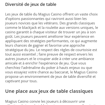
Diversité de jeux de table
Les jeux de table du Magius Casino offrent un vaste choix
d’options passionnantes qui raviront aussi bien les
joueurs novices que les vétérans. Des grands classiques
comme le blackjack et la roulette aux versions uniques, le
casino garantit à chaque visiteur de trouver un jeu à son
goût. Les joueurs peuvent améliorer leur expérience en
appliquant des stratégies performantes, ce qui augmente
leurs chances de gagner et favorise une approche
stratégique du jeu. Le respect des règles de courtoisie est
tout aussi essentiel ; faire preuve de respect envers les
autres joueurs et le croupier aide à créer une ambiance
amicale et à enrichir l’expérience de jeu. Que vous
cherchiez l’adrénaline du poker à hauts enjeux ou que
vous essayiez votre chance au baccarat, le Magius Casino
propose un environnement de jeux de table diversifié et
captivant pour tous.
Une place aux jeux de table classiques
Magius Casino convie les joueurs à découvrir une