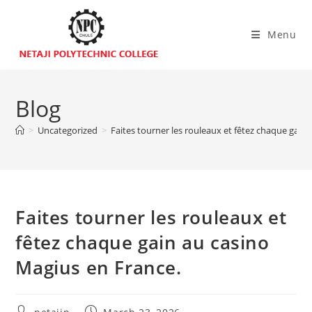
Menu
Blog
>
Uncategorized
>
Faites tourner les rouleaux et fêtez chaque gain
Faites tourner les rouleaux et
fêtez chaque gain au casino
Magius en France.