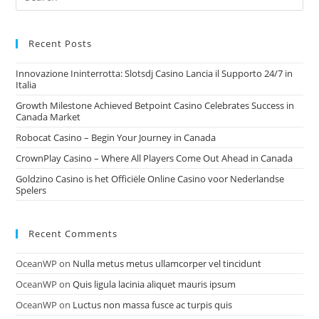
Recent Posts
Innovazione Ininterrotta: Slotsdj Casino Lancia il Supporto 24/7 in
Italia
Growth Milestone Achieved Betpoint Casino Celebrates Success in
Canada Market
Robocat Casino – Begin Your Journey in Canada
CrownPlay Casino – Where All Players Come Out Ahead in Canada
Goldzino Casino is het Officiële Online Casino voor Nederlandse
Spelers
Recent Comments
OceanWP
on
Nulla metus metus ullamcorper vel tincidunt
OceanWP
on
Quis ligula lacinia aliquet mauris ipsum
OceanWP
on
Luctus non massa fusce ac turpis quis