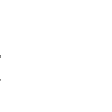
ν
ή
ο