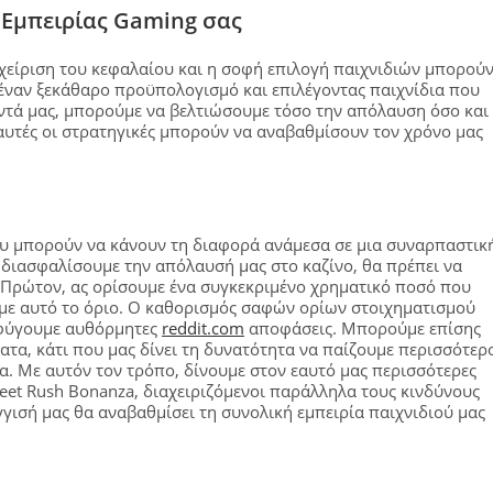
 Εμπειρίας Gaming σας
αχείριση του κεφαλαίου και η σοφή επιλογή παιχνιδιών μπορού
 έναν ξεκάθαρο προϋπολογισμό και επιλέγοντας παιχνίδια που
ροντά μας, μπορούμε να βελτιώσουμε τόσο την απόλαυση όσο και
 αυτές οι στρατηγικές μπορούν να αναβαθμίσουν τον χρόνο μας
ου μπορούν να κάνουν τη διαφορά ανάμεσα σε μια συναρπαστικ
α διασφαλίσουμε την απόλαυσή μας στο καζίνο, θα πρέπει να
Πρώτον, ας ορίσουμε ένα συγκεκριμένο χρηματικό ποσό που
υμε αυτό το όριο. Ο καθορισμός σαφών ορίων στοιχηματισμού
οφύγουμε αυθόρμητες
reddit.com
αποφάσεις. Μπορούμε επίσης
ατα, κάτι που μας δίνει τη δυνατότητα να παίζουμε περισσότερ
. Με αυτόν τον τρόπο, δίνουμε στον εαυτό μας περισσότερες
eet Rush Bonanza, διαχειριζόμενοι παράλληλα τους κινδύνους
γγισή μας θα αναβαθμίσει τη συνολική εμπειρία παιχνιδιού μας