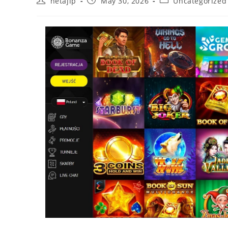
netajip
May 30, 2026
Uncategorized