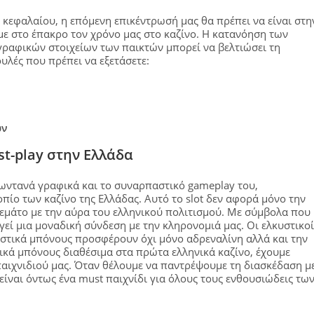
 κεφαλαίου, η επόμενη επικέντρωσή μας θα πρέπει να είναι στη
ε στο έπακρο τον χρόνο μας στο καζίνο. Η κατανόηση των
γραφικών στοιχείων των παικτών μπορεί να βελτιώσει τη
υλές που πρέπει να εξετάσετε:
ών
st-play στην Ελλάδα
ζωντανά γραφικά και το συναρπαστικό gameplay του,
πίο των καζίνο της Ελλάδας. Αυτό το slot δεν αφορά μόνο την
εμάτο με την αύρα του ελληνικού πολιτισμού. Με σύμβολα που
γεί μια μοναδική σύνδεση με την κληρονομιά μας. Οι ελκυστικοί
ιστικά μπόνους προσφέρουν όχι μόνο αδρεναλίνη αλλά και την
τικά μπόνους διαθέσιμα στα πρώτα ελληνικά καζίνο, έχουμε
παιχνιδιού μας. Όταν θέλουμε να παντρέψουμε τη διασκέδαση μ
είναι όντως ένα must παιχνίδι για όλους τους ενθουσιώδεις τω