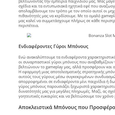
βελτιώνοντας την εμπειρία παιχνιδιού μας. Μας μαγε
σχέδια και τα εντυπωσιακά ηχητικά εφέ που αναζωογ
απολαμβάνουμε τον τρόπο με τον οποίο αυτοί οι μηχ
πιθανότητές μας να κερδίσουμε. Με το ομαλό gamepl
μας καλεί να συμμετάσχουμε πλήρως σε κάθε περιστρ
περιπέτεια.
Ενδιαφέροντες Γύροι Μπόνους
Ενώ ανακαλύπτουμε τα ενδιαφέροντα χαρακτηριστικά
οι συναρπαστικοί γύροι μπόνους που αναβαθμίζουν τη
βελτιώνουν το gameplay μας, αλλά προσφέρουν και 
Η εφαρμογή μιας αποτελεσματικής στρατηγικής μπόνο
αυτούς τους γύρους μέσω συγκεκριμένων συνδυασμώ
απορροφημένοι σε ενδιαφέροντα μίνι παιχνίδια ή δω
γύρος μπόνους παρουσιάζει ξεχωριστά χαρακτηριστι
δυνατότητές μας για μεγάλες πληρωμές. Μαζί, ας σχ
γοητευτικές ευκαιρίες και να βελτιώσουμε τον χρόνο μ
Αποκλειστικά Μπόνους που Προσφέρον