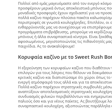
Πολλοί από εμάς μαγευόμαστε από τον ενεργό κόσμο 
προσφέρουν μερικά όντως αποκλειστικά μπόνους που 
μοναδικές προσφορές έχουν σχεδιαστεί για να προσε
πολλά καζίνο παρέχουν πλούσια πακέτα καλωσορίσμα
περιστροφές σε γνωστά κουλοχέρηδες. Επιπλέον, οι 
ενθαρρύνοντάς μας να συνεχίσουμε να επιστρέφουμε 
προγράμματα επιβράβευσης, μπορούμε να κερδίζουμε 
μπόνους ή άλλα συναρπαστικά κίνητρα. Είναι ξεκάθαρ
αφοσιωμένους, μεγιστοποιώντας τις πιθανότητές μας
παιχνίδια. Ας το ανακαλύψουμε!
Κορυφαία καζίνο με το Sweet Rush B
Η εξερεύνηση των κορυφαίων καζίνο που διαθέτουν 
επιλογών για τους λάτρεις που θέλουν να δοκιμάσου
κριτικές καζίνο και διαπιστώσαμε ότι χώροι όπως το 
ενεργή ατμόσφαιρά τους αλλά και για τα αποκλειστι
Πολλά καζίνο παρέχουν στρατηγικές συμβουλές μέσ
αναπτύξουν αποτελεσματικές στρατηγικές κουλοχέρηδ
συνδυασμός φιλικών περιβαλλόντων και ενημερωτικώ
παλιούς όσο και για νέους παίκτες. Ας βουτήξουμε 
συναρπαστικό κουλοχέρη, αξιοποιώντας παράλληλα 