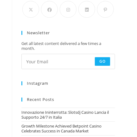
Newsletter
Get all latest content delivered a few times a
month.
GO
Instagram
Recent Posts
Innovazione Ininterrotta: Slotsdj Casino Lancia il
Supporto 24/7 in Italia
Growth Milestone Achieved Betpoint Casino
Celebrates Success in Canada Market