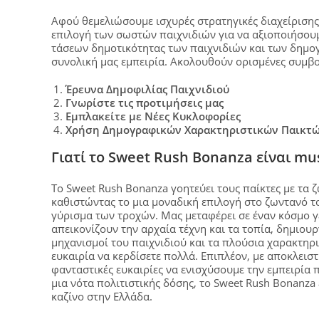
Αφού θεμελιώσουμε ισχυρές στρατηγικές διαχείρισης
επιλογή των σωστών παιχνιδιών για να αξιοποιήσουμ
τάσεων δημοτικότητας των παιχνιδιών και των δημο
συνολική μας εμπειρία. Ακολουθούν ορισμένες συμβο
Έρευνα Δημοφιλίας Παιχνιδιού
Γνωρίστε τις προτιμήσεις μας
Εμπλακείτε με Νέες Κυκλοφορίες
Χρήση Δημογραφικών Χαρακτηριστικών Παικτ
Γιατί το Sweet Rush Bonanza είναι mu
Το Sweet Rush Bonanza γοητεύει τους παίκτες με τα 
καθιστώντας το μια μοναδική επιλογή στο ζωντανό το
γύρισμα των τροχών. Μας μεταφέρει σε έναν κόσμο γ
απεικονίζουν την αρχαία τέχνη και τα τοπία, δημιουρ
μηχανισμοί του παιχνιδιού και τα πλούσια χαρακτηρ
ευκαιρία να κερδίσετε πολλά. Επιπλέον, με αποκλεισ
φανταστικές ευκαιρίες να ενισχύσουμε την εμπειρία 
μια νότα πολιτιστικής δόσης, το Sweet Rush Bonanza 
καζίνο στην Ελλάδα.