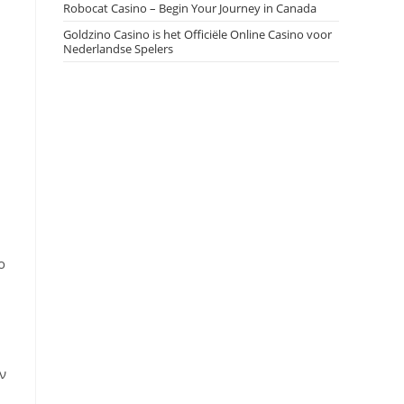
Robocat Casino – Begin Your Journey in Canada
Goldzino Casino is het Officiële Online Casino voor
Nederlandse Spelers
ο
ν