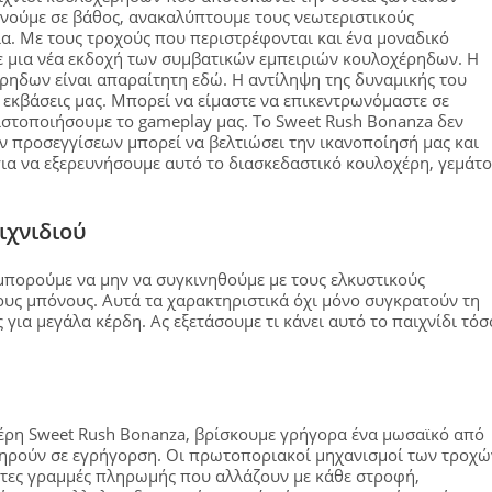
νούμε σε βάθος, ανακαλύπτουμε τους νεωτεριστικούς
α. Με τους τροχούς που περιστρέφονται και ένα μοναδικό
μια νέα εκδοχή των συμβατικών εμπειριών κουλοχέρηδων. Η
έρηδων είναι απαραίτητη εδώ. Η αντίληψη της δυναμικής του
εκβάσεις μας. Μπορεί να είμαστε να επικεντρωνόμαστε σε
γιστοποιήσουμε το gameplay μας. Το Sweet Rush Bonanza δεν
ν προσεγγίσεων μπορεί να βελτιώσει την ικανοποίησή μας και
για να εξερευνήσουμε αυτό το διασκεδαστικό κουλοχέρη, γεμάτο
ιχνιδιού
 μπορούμε να μην να συγκινηθούμε με τους ελκυστικούς
ους μπόνους. Αυτά τα χαρακτηριστικά όχι μόνο συγκρατούν τη
 για μεγάλα κέρδη. Ας εξετάσουμε τι κάνει αυτό το παιχνίδι τόσ
έρη Sweet Rush Bonanza, βρίσκουμε γρήγορα ένα μωσαϊκό από
τηρούν σε εγρήγορση. Οι πρωτοποριακοί μηχανισμοί των τροχώ
κτες γραμμές πληρωμής που αλλάζουν με κάθε στροφή,