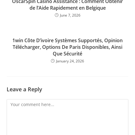
OscarSpin Casino Assistance : Comment Obtenir
de l’Aide Rapidement en Belgique
June 7, 2026
1win Côte D’ivoire Systèmes Supportés, Opinion
Télécharger, Options De Paris Disponibles, Ainsi
Que Sécurité
January 24, 2026
Leave a Reply