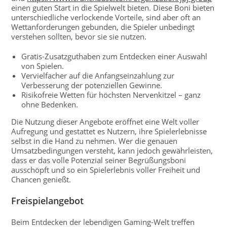
einen guten Start in die Spielwelt bieten. Diese Boni bieten
unterschiedliche verlockende Vorteile, sind aber oft an
Wettanforderungen gebunden, die Spieler unbedingt
verstehen sollten, bevor sie sie nutzen.
Gratis-Zusatzguthaben zum Entdecken einer Auswahl
von Spielen.
Vervielfacher auf die Anfangseinzahlung zur
Verbesserung der potenziellen Gewinne.
Risikofreie Wetten für höchsten Nervenkitzel – ganz
ohne Bedenken.
Die Nutzung dieser Angebote eröffnet eine Welt voller
Aufregung und gestattet es Nutzern, ihre Spielerlebnisse
selbst in die Hand zu nehmen. Wer die genauen
Umsatzbedingungen versteht, kann jedoch gewährleisten,
dass er das volle Potenzial seiner Begrüßungsboni
ausschöpft und so ein Spielerlebnis voller Freiheit und
Chancen genießt.
Freispielangebot
Beim Entdecken der lebendigen Gaming-Welt treffen