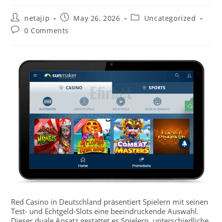
netajip
May 26, 2026
Uncategorized
0 Comments
Red Casino in Deutschland präsentiert Spielern mit seinen
Test- und Echtgeld-Slots eine beeindruckende Auswahl.
Dieser duale Ansatz gestattet es Spielern, unterschiedliche