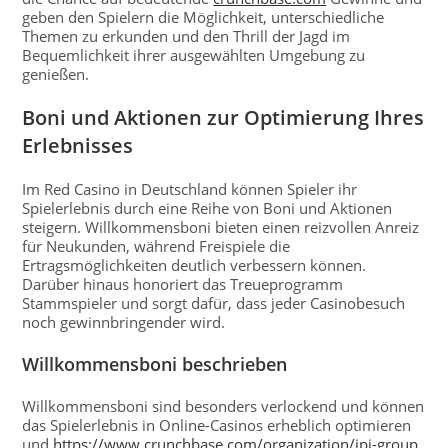
geben den Spielern die Möglichkeit, unterschiedliche
Themen zu erkunden und den Thrill der Jagd im
Bequemlichkeit ihrer ausgewählten Umgebung zu
genießen.
Boni und Aktionen zur Optimierung Ihres
Erlebnisses
Im Red Casino in Deutschland können Spieler ihr
Spielerlebnis durch eine Reihe von Boni und Aktionen
steigern. Willkommensboni bieten einen reizvollen Anreiz
für Neukunden, während Freispiele die
Ertragsmöglichkeiten deutlich verbessern können.
Darüber hinaus honoriert das Treueprogramm
Stammspieler und sorgt dafür, dass jeder Casinobesuch
noch gewinnbringender wird.
Willkommensboni beschrieben
Willkommensboni sind besonders verlockend und können
das Spielerlebnis in Online-Casinos erheblich optimieren
und
https://www.crunchbase.com/organization/jpj-group