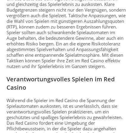
und gleichzeitig das Spielerlebnis zu auskosten. Klare
Budgetgrenzen steigern nicht nur den Vergnügen, sondern
vergrößern auch die Spielzeit. Taktische Anpassungen, wie
die Wahl von Spielen mit günstigeren Auszahlungsquoten
(RTP), können zudem zu besseren Ergebnissen führen.
Spieler sollten auch schwankende Spielautomaten im
Auge behalten, die bedeutendere Gewinne, aber auch ein
erhöhtes Risiko bergen. Ein an die eigene Risikotoleranz
abgestimmtes Spielverhalten und Anpassungsfähigkeit
schaffen eine entspannende Spielatmosphäre. Mit diesen
Taktiken können Spieler ihre Zeit im Red Casino effektiv
nutzen und ihr Spielerlebnis im Ganzen steigern.
Verantwortungsvolles Spielen im Red
Casino
Während die Spieler im Red Casino die Spannung der
Spielautomaten auskosten, ist es unerlässlich, dass sie
verantwortungsvolles Spielen praktizieren, um ein
geschütztes und spaßiges Spielerlebnis zu gewährleisten.
Das Red Casino fördert eine Umgebung der
Pflichtbewusstsein, in der die Spieler dazu angehalten