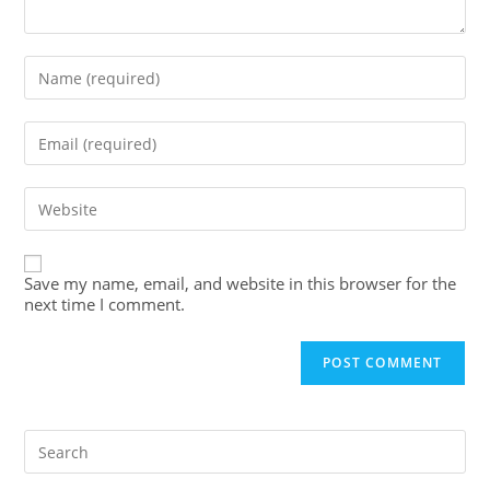
Save my name, email, and website in this browser for the
next time I comment.