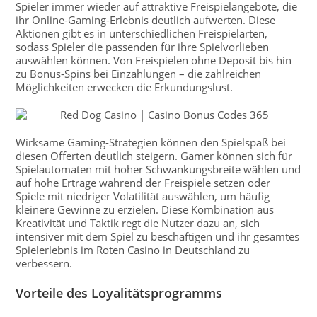
Spieler immer wieder auf attraktive Freispielangebote, die
ihr Online-Gaming-Erlebnis deutlich aufwerten. Diese
Aktionen gibt es in unterschiedlichen Freispielarten,
sodass Spieler die passenden für ihre Spielvorlieben
auswählen können. Von Freispielen ohne Deposit bis hin
zu Bonus-Spins bei Einzahlungen – die zahlreichen
Möglichkeiten erwecken die Erkundungslust.
Wirksame Gaming-Strategien können den Spielspaß bei
diesen Offerten deutlich steigern. Gamer können sich für
Spielautomaten mit hoher Schwankungsbreite wählen und
auf hohe Erträge während der Freispiele setzen oder
Spiele mit niedriger Volatilität auswählen, um häufig
kleinere Gewinne zu erzielen. Diese Kombination aus
Kreativität und Taktik regt die Nutzer dazu an, sich
intensiver mit dem Spiel zu beschäftigen und ihr gesamtes
Spielerlebnis im Roten Casino in Deutschland zu
verbessern.
Vorteile des Loyalitätsprogramms