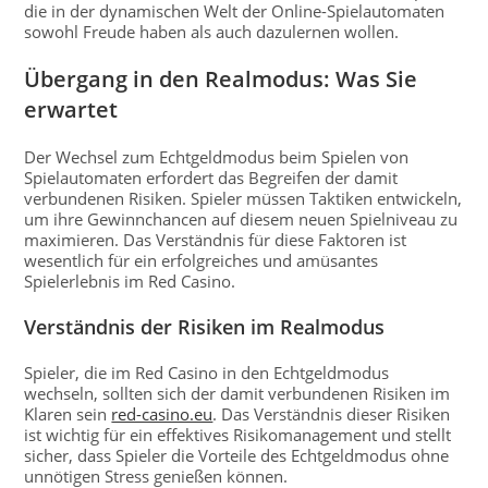
die in der dynamischen Welt der Online-Spielautomaten
sowohl Freude haben als auch dazulernen wollen.
Übergang in den Realmodus: Was Sie
erwartet
Der Wechsel zum Echtgeldmodus beim Spielen von
Spielautomaten erfordert das Begreifen der damit
verbundenen Risiken. Spieler müssen Taktiken entwickeln,
um ihre Gewinnchancen auf diesem neuen Spielniveau zu
maximieren. Das Verständnis für diese Faktoren ist
wesentlich für ein erfolgreiches und amüsantes
Spielerlebnis im Red Casino.
Verständnis der Risiken im Realmodus
Spieler, die im Red Casino in den Echtgeldmodus
wechseln, sollten sich der damit verbundenen Risiken im
Klaren sein
red-casino.eu
. Das Verständnis dieser Risiken
ist wichtig für ein effektives Risikomanagement und stellt
sicher, dass Spieler die Vorteile des Echtgeldmodus ohne
unnötigen Stress genießen können.