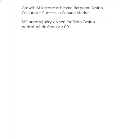
Growth Milestone Achieved Betpoint Casino
Celebrates Success in Canada Market
Mé první výběry z Need for Slots Casino –
podrobná zkušenost z ČR