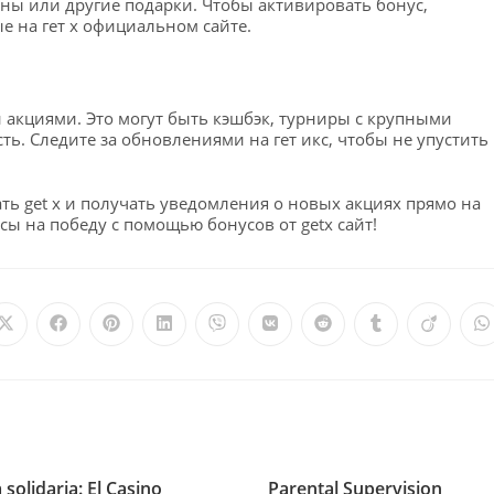
ны или другие подарки. Чтобы активировать бонус,
е на гет х официальном сайте.
 акциями. Это могут быть кэшбэк, турниры с крупными
ь. Следите за обновлениями на гет икс, чтобы не упустить
ть get x и получать уведомления о новых акциях прямо на
сы на победу с помощью бонусов от getx сайт!
a solidaria: El Casino
Parental Supervision