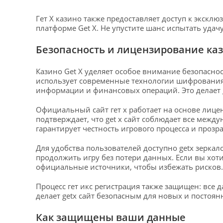
Гет Х казино также предоставляет доступ к экскл
платформе Get X. Не упустите шанс испытать уда
Безопасность и лицензирование ка
Казино Get X уделяет особое внимание безопаснос
использует современные технологии шифрования
информации и финансовых операций. Это делает 
Официальный сайт гет х работает на основе лице
подтверждает, что get x сайт соблюдает все межд
гарантирует честность игрового процесса и прозр
Для удобства пользователей доступно getx зерка
продолжить игру без потери данных. Если вы хотит
официальные источники, чтобы избежать рисков.
Процесс гет икс регистрация также защищен: все
делает getx сайт безопасным для новых и постоян
Как защищены ваши данные