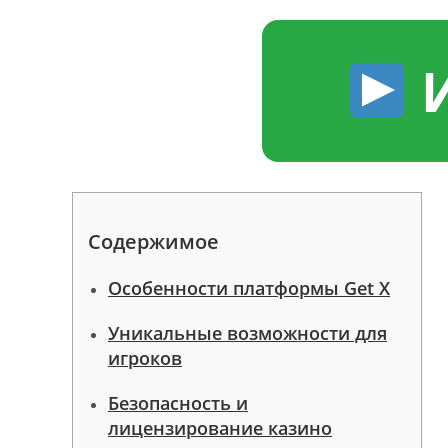
И
Содержимое
Особенности платформы Get X
Уникальные возможности для
игроков
Безопасность и
лицензирование казино