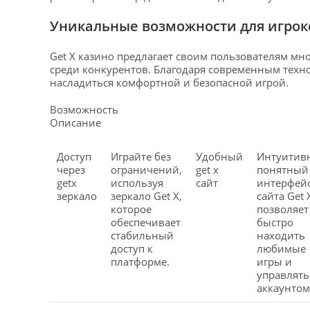
Уникальные возможности для игрок
Get X казино предлагает своим пользователям м
среди конкурентов. Благодаря современным тех
насладиться комфортной и безопасной игрой.
Возможность
Описание
Доступ
Играйте без
Удобный
Интуитив
через
ограничений,
get x
понятный
getx
используя
сайт
интерфей
зеркало
зеркало Get X,
сайта Get 
которое
позволяет
обеспечивает
быстро
стабильный
находить
доступ к
любимые
платформе.
игры и
управлять
аккаунтом