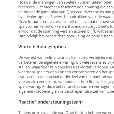
Hoewel de meningen van spelers kunnen uiteenlopen, bl
recensies. Het biedt een fascinerende ervaring die een
de boeiende gameplay van Qbet een divers scala aan ge
live dealer-opties. Spelers benadrukken vaak de naadl
Deze imponerende variatie stelt ons in staat nieuwe s
spelvormen te ontwikkelen. Bovendien zorgt Qbet’s to
ervoor dat de spanning vers en actueel blijft, wat aans
Uiteindelijk bevordert deze toewijding de band tusse
Vlotte betalingsopties
De wereld van online casino’s kan soms verbijsterend
verbeteren de algehele ervaring. Uit vele recensies blij
stellen, waardoor hun speelsessies vlotter verlopen. De
waardoor spelers zich kunnen concentreren op het spel
transacties een cruciaal onderdeel van het aanbod van
voelen zich verzekerd, wetende dat hun financiële geg
spelervaring. Al deze betaalfuncties samen verhogen n
algehele voldoening en onderstrepen de inzet van Qbe
Reactief ondersteuningsteam
Tijdens onze evaluatie van Qbet Casino hebben we vo