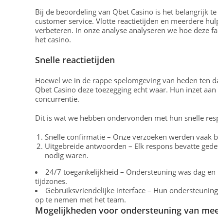
Bij de beoordeling van Qbet Casino is het belangrijk t
customer service. Vlotte reactietijden en meerdere hul
verbeteren. In onze analyse analyseren we hoe deze f
het casino.
Snelle reactietijden
Hoewel we in de rappe spelomgeving van heden ten d
Qbet Casino deze toezegging echt waar. Hun inzet aan s
concurrentie.
Dit is wat we hebben ondervonden met hun snelle res
Snelle confirmatie – Onze verzoeken werden vaak b
Uitgebreide antwoorden – Elk respons bevatte gede
nodig waren.
24/7 toegankelijkheid – Ondersteuning was dag en n
tijdzones.
Gebruiksvriendelijke interface – Hun ondersteunings
op te nemen met het team.
Mogelijkheden voor ondersteuning van mee