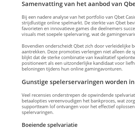
Samenvatting van het aanbod van Qbe
Bij een nadere analyse van het portfolio van Qbet Casino
strijdlustige online spelmarkt. De sterkte van Qbet be
favorieten en innovatieve games die deelnemers succesvo
visuals met soepele spelervaring, wat de gamingervar
Bovendien onderscheidt Qbet zich door verleidelijke 
aantrekken. Deze promoties verlengen niet alleen de sp
blijkt dat de sterke combinatie van kwalitatief spel
positioneert als een uitzonderlijke kandidaat voor lie
beloningen tijdens hun online gamingavonturen.
Gunstige spelerservaringen worden in 
Veel recensies onderstrepen de opwindende spelvariati
betaalopties vereenvoudigen het bankproces, wat zorgt
supportteam lof ontvangen voor het effectief oplossen
spelervaringen.
Boeiende spelvariatie