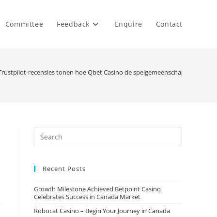
Committee
Feedback
Enquire
Contact
Trustpilot-recensies tonen hoe Qbet Casino de spelgemeenschap in Nederlan
Recent Posts
Growth Milestone Achieved Betpoint Casino
Celebrates Success in Canada Market
Robocat Casino – Begin Your Journey in Canada