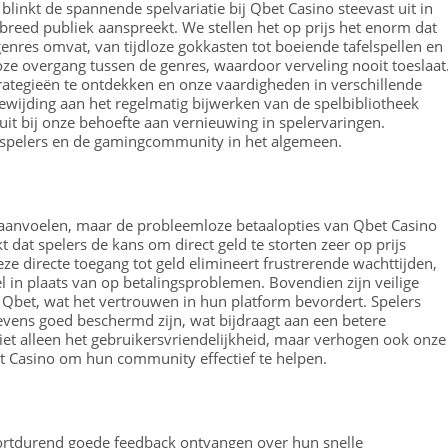
inkt de spannende spelvariatie bij Qbet Casino steevast uit in
 breed publiek aanspreekt. We stellen het op prijs het enorm dat
nres omvat, van tijdloze gokkasten tot boeiende tafelspellen en
oze overgang tussen de genres, waardoor verveling nooit toeslaat
trategieën te ontdekken en onze vaardigheden in verschillende
ewijding aan het regelmatig bijwerken van de spelbibliotheek
luit bij onze behoefte aan vernieuwing in spelervaringen.
n spelers en de gamingcommunity in het algemeen.
 aanvoelen, maar de probleemloze betaalopties van Qbet Casino
kt dat spelers de kans om direct geld te storten zeer op prijs
ze directe toegang tot geld elimineert frustrerende wachttijden,
 in plaats van op betalingsproblemen. Bovendien zijn veilige
 Qbet, wat het vertrouwen in hun platform bevordert. Spelers
evens goed beschermd zijn, wat bijdraagt aan een betere
iet alleen het gebruikersvriendelijkheid, maar verhogen ook onze
t Casino om hun community effectief te helpen.
ortdurend goede feedback ontvangen over hun snelle