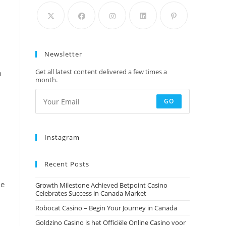
Newsletter
Get all latest content delivered a few times a
h
month.
GO
Instagram
Recent Posts
de
Growth Milestone Achieved Betpoint Casino
Celebrates Success in Canada Market
Robocat Casino – Begin Your Journey in Canada
Goldzino Casino is het Officiële Online Casino voor