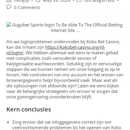
netajip
May 29, 2026
Uncategorized
0 Comments
Als we loginproblemen ondervinden bij Koko Bet Casino,
kan dat irritant zijn
https://kokobet-casino.org/nl-
nl/login/
. We hebben allemaal wel eens te maken gehad
met complicaties zoals verouderde sessies of
kwijtgeraakte wachtwoorden. Gelukkig zijn er eenvoudige
stappen die we kunnen nemen om onze toegang te op te
lossen. Het controleren van ons account en het wissen van
browsergegevens helpt bijvoorbeeld vaak. Maar wat als
die oplossingen niet afdoende zijn? Laten we eens kijken
naar de belangrijke strategieën om ervoor te zorgen dat
onze gamingervaring ononderbroken blijft.
Kern conclusies
Zorg ervoor dat uw inloggegevens correct zijn om
veelvoorkomende problemen bij het openen van Koko