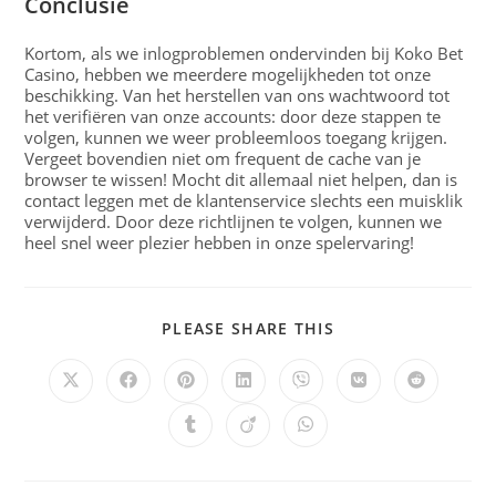
Conclusie
Kortom, als we inlogproblemen ondervinden bij Koko Bet
Casino, hebben we meerdere mogelijkheden tot onze
beschikking. Van het herstellen van ons wachtwoord tot
het verifiëren van onze accounts: door deze stappen te
volgen, kunnen we weer probleemloos toegang krijgen.
Vergeet bovendien niet om frequent de cache van je
browser te wissen! Mocht dit allemaal niet helpen, dan is
contact leggen met de klantenservice slechts een muisklik
verwijderd. Door deze richtlijnen te volgen, kunnen we
heel snel weer plezier hebben in onze spelervaring!
PLEASE SHARE THIS