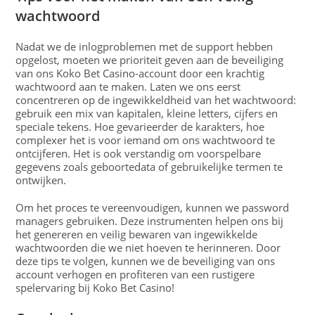
wachtwoord
Nadat we de inlogproblemen met de support hebben
opgelost, moeten we prioriteit geven aan de beveiliging
van ons Koko Bet Casino-account door een krachtig
wachtwoord aan te maken. Laten we ons eerst
concentreren op de ingewikkeldheid van het wachtwoord:
gebruik een mix van kapitalen, kleine letters, cijfers en
speciale tekens. Hoe gevarieerder de karakters, hoe
complexer het is voor iemand om ons wachtwoord te
ontcijferen. Het is ook verstandig om voorspelbare
gegevens zoals geboortedata of gebruikelijke termen te
ontwijken.
Om het proces te vereenvoudigen, kunnen we password
managers gebruiken. Deze instrumenten helpen ons bij
het genereren en veilig bewaren van ingewikkelde
wachtwoorden die we niet hoeven te herinneren. Door
deze tips te volgen, kunnen we de beveiliging van ons
account verhogen en profiteren van een rustigere
spelervaring bij Koko Bet Casino!