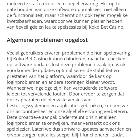
meteen te starten voor een soepel ervaring. Het up-to-
date houden van onze software optimaliseert niet alleen
de functionaliteit, maar schermt ons ook tegen mogelijke
kwetsbaarheden, waardoor we kunnen plezier hebben
van beveiligde en leuke spelsessies bij Koko Bet Casino.
Algemene problemen opgelost
Veelal gebruikers ervaren problemen die hun spelervaring
bij Koko Bet Casino kunnen hinderen, maar het checken
op software-updates lost deze problemen vaak op. Vaak
voorkomende updates optimaliseren de stabiliteit en
prestaties van het platform, waardoor de kans op
loginproblemen en andere storingen kleiner wordt.
Wanneer we ingelogd zijn, kan verouderde software
leiden tot vervelende fouten. Door ervoor te zorgen dat
onze apparaten de nieuwste versies van
besturingssystemen en applicaties gebruiken, kunnen we
ons accountbeheer en onze algehele ervaring verbeteren.
Deze proactieve aanpak ondersteunt ons niet alleen
loginproblemen te ontwijken, maar versterkt ook ons
spelplezier. Laten we dus software-updates aanvaarden en
ervoor zorgen dat alles soepel blijft functioneren, zodat