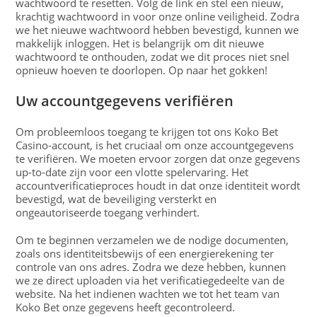
wachtwoord te resetten. Volg de link en stel een nieuw,
krachtig wachtwoord in voor onze online veiligheid. Zodra
we het nieuwe wachtwoord hebben bevestigd, kunnen we
makkelijk inloggen. Het is belangrijk om dit nieuwe
wachtwoord te onthouden, zodat we dit proces niet snel
opnieuw hoeven te doorlopen. Op naar het gokken!
Uw accountgegevens verifiëren
Om probleemloos toegang te krijgen tot ons Koko Bet
Casino-account, is het cruciaal om onze accountgegevens
te verifiëren. We moeten ervoor zorgen dat onze gegevens
up-to-date zijn voor een vlotte spelervaring. Het
accountverificatieproces houdt in dat onze identiteit wordt
bevestigd, wat de beveiliging versterkt en
ongeautoriseerde toegang verhindert.
Om te beginnen verzamelen we de nodige documenten,
zoals ons identiteitsbewijs of een energierekening ter
controle van ons adres. Zodra we deze hebben, kunnen
we ze direct uploaden via het verificatiegedeelte van de
website. Na het indienen wachten we tot het team van
Koko Bet onze gegevens heeft gecontroleerd.