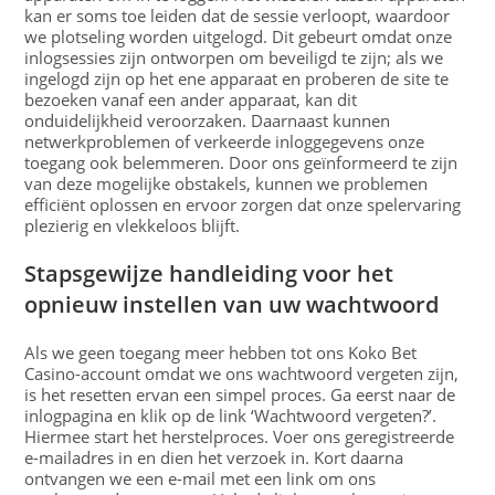
kan er soms toe leiden dat de sessie verloopt, waardoor
we plotseling worden uitgelogd. Dit gebeurt omdat onze
inlogsessies zijn ontworpen om beveiligd te zijn; als we
ingelogd zijn op het ene apparaat en proberen de site te
bezoeken vanaf een ander apparaat, kan dit
onduidelijkheid veroorzaken. Daarnaast kunnen
netwerkproblemen of verkeerde inloggegevens onze
toegang ook belemmeren. Door ons geïnformeerd te zijn
van deze mogelijke obstakels, kunnen we problemen
efficiënt oplossen en ervoor zorgen dat onze spelervaring
plezierig en vlekkeloos blijft.
Stapsgewijze handleiding voor het
opnieuw instellen van uw wachtwoord
Als we geen toegang meer hebben tot ons Koko Bet
Casino-account omdat we ons wachtwoord vergeten zijn,
is het resetten ervan een simpel proces. Ga eerst naar de
inlogpagina en klik op de link ‘Wachtwoord vergeten?’.
Hiermee start het herstelproces. Voer ons geregistreerde
e-mailadres in en dien het verzoek in. Kort daarna
ontvangen we een e-mail met een link om ons