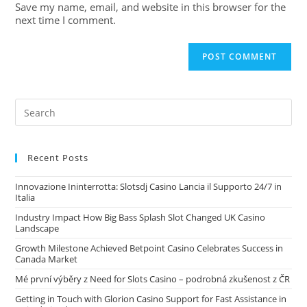
Save my name, email, and website in this browser for the
next time I comment.
Recent Posts
Innovazione Ininterrotta: Slotsdj Casino Lancia il Supporto 24/7 in
Italia
Industry Impact How Big Bass Splash Slot Changed UK Casino
Landscape
Growth Milestone Achieved Betpoint Casino Celebrates Success in
Canada Market
Mé první výběry z Need for Slots Casino – podrobná zkušenost z ČR
Getting in Touch with Glorion Casino Support for Fast Assistance in