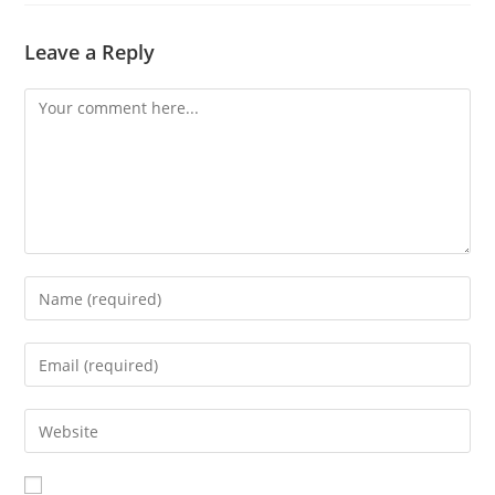
Leave a Reply