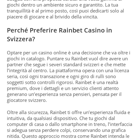
giochi dentro un ambiente sicuro e garantito. La tua
tranquillità è al primo posto, così puoi dedicarti solo al
piacere di giocare e al brivido della vincita.
Perché Preferire Rainbet Casino in
Svizzera?
Optare per un casino online è una decisione che va oltre i
giochi in catalogo. Puntare su Rainbet vuol dire avere un
partner che segue i severi standard svizzeri e che mette
l’integrità al centro. La piattaforma opera con una licenza
seria, così ogni transazione e ogni giro di rulli sono
soggetti sotto controlli rigorosi. Rainbet è una realtà
premium, dove i dettagli e un servizio clienti attento
generano un’esperienza senza pensieri, pensata per il
giocatore svizzero.
Oltre alla sicurezza, Rainbet ti offre un’esperienza fluida e
intuitiva, da qualsiasi dispositivo. Che tu giochi dal
computer di casa o dallo smartphone in treno, l’interfaccia
si adegua senza perdere colpi, conservando una grafica
nitida. Questo approccio mostra come Rainbet intenda le