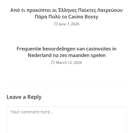
Από τι προκύπτει οι Έλληνες Παίκτες Λατρεύουν
Πάρα Πολύ το Casino Bossy
June 7, 2026
Frequentie beoordelingen van casinosites in
Nederland na zes maanden spelen
March 12, 2026
Leave a Reply