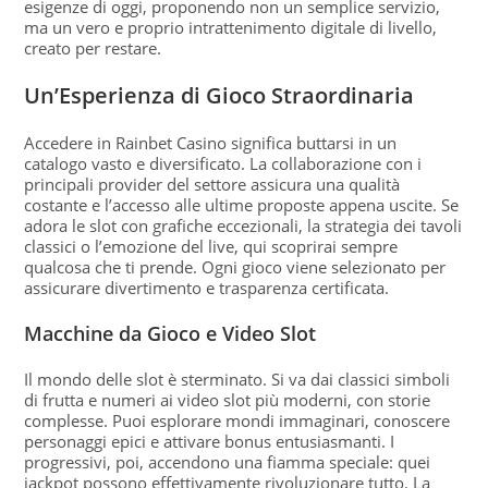
esigenze di oggi, proponendo non un semplice servizio,
ma un vero e proprio intrattenimento digitale di livello,
creato per restare.
Un’Esperienza di Gioco Straordinaria
Accedere in Rainbet Casino significa buttarsi in un
catalogo vasto e diversificato. La collaborazione con i
principali provider del settore assicura una qualità
costante e l’accesso alle ultime proposte appena uscite. Se
adora le slot con grafiche eccezionali, la strategia dei tavoli
classici o l’emozione del live, qui scoprirai sempre
qualcosa che ti prende. Ogni gioco viene selezionato per
assicurare divertimento e trasparenza certificata.
Macchine da Gioco e Video Slot
Il mondo delle slot è sterminato. Si va dai classici simboli
di frutta e numeri ai video slot più moderni, con storie
complesse. Puoi esplorare mondi immaginari, conoscere
personaggi epici e attivare bonus entusiasmanti. I
progressivi, poi, accendono una fiamma speciale: quei
jackpot possono effettivamente rivoluzionare tutto. La