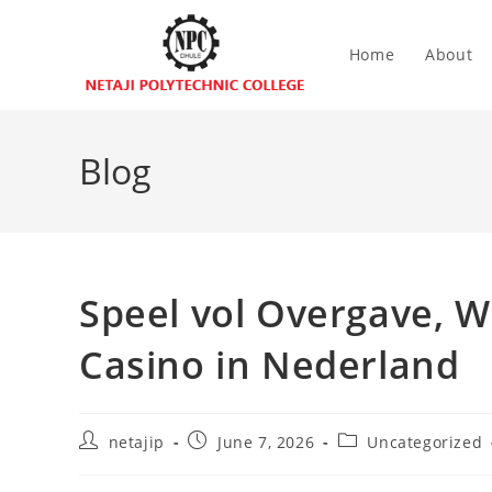
Home
About
Blog
Speel vol Overgave, W
Casino in Nederland
netajip
June 7, 2026
Uncategorized