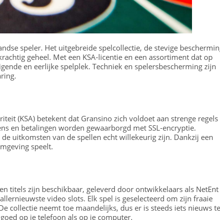
ndse speler. Het uitgebreide spelcollectie, de stevige beschermi
rachtig geheel. Met een KSA-licentie en een assortiment dat op
uigende en eerlijke spelplek. Techniek en spelersbescherming zijn
ring.
riteit (KSA) betekent dat Gransino zich voldoet aan strenge regels
evens en betalingen worden gewaarborgd met SSL-encryptie.
 de uitkomsten van de spellen echt willekeurig zijn. Dankzij een
 omgeving speelt.
n titels zijn beschikbaar, geleverd door ontwikkelaars als NetEnt
allernieuwste video slots. Elk spel is geselecteerd om zijn fraaie
 collectie neemt toe maandelijks, dus er is steeds iets nieuws t
 goed op je telefoon als op je computer.