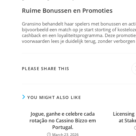
Ruime Bonussen en Promoties
Gransino behandelt haar spelers met bonussen en actie
bijvoorbeeld een match op je start storting of kostelo
cashback en een loyaliteitsprogramma. Deze promoties
voorwaarden lees je duidelijk terug, zonder verborgen
PLEASE SHARE THIS
YOU MIGHT ALSO LIKE
Jogue, ganhe e celebre cada
Licensing
rotação no Cassino Bizzo em
at Stak
Portugal.
March 23, 2026