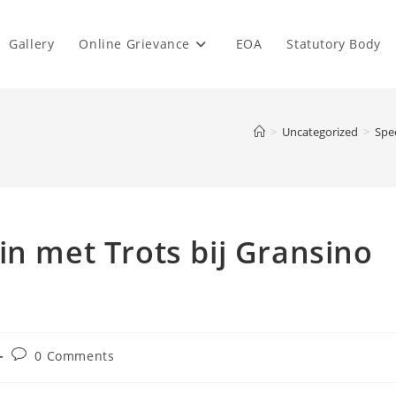
Gallery
Online Grievance
EOA
Statutory Body
>
Uncategorized
>
Spe
in met Trots bij Gransino
0 Comments