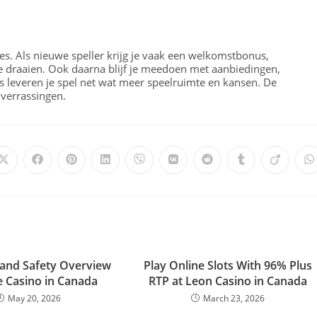
s. Als nieuwe speller krijg je vaak een welkomstbonus,
ze draaien. Ook daarna blijf je meedoen met aanbiedingen,
 leveren je spel net wat meer speelruimte en kansen. De
 verrassingen.
 and Safety Overview
Play Online Slots With 96% Plus
e Casino in Canada
RTP at Leon Casino in Canada
May 20, 2026
March 23, 2026