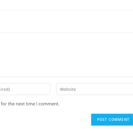
 for the next time I comment.