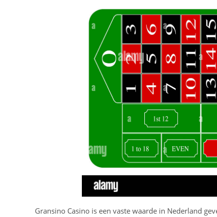
Gransino Casino is een vaste waarde in Nederland geve