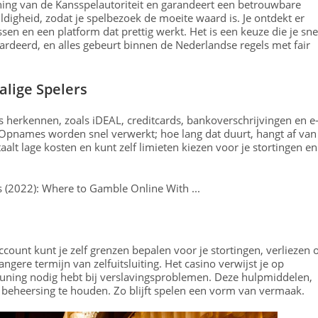
ing van de Kansspelautoriteit en garandeert een betrouwbare
digheid, zodat je spelbezoek de moeite waard is. Je ontdekt er
sen en een platform dat prettig werkt. Het is een keuze die je sne
ardeerd, en alles gebeurt binnen de Nederlandse regels met fair
alige Spelers
 herkennen, zoals iDEAL, creditcards, bankoverschrijvingen en e
. Opnames worden snel verwerkt; hoe lang dat duurt, hangt af van
aalt lage kosten en kunt zelf limieten kiezen voor je stortingen en
count kunt je zelf grenzen bepalen voor je stortingen, verliezen 
angere termijn van zelfuitsluiting. Het casino verwijst je op
steuning nodig hebt bij verslavingsproblemen. Deze hulpmiddelen,
e beheersing te houden. Zo blijft spelen een vorm van vermaak.