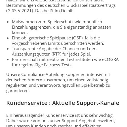
Bestimmungen des deutschen Glücksspielstaatsvertrags
(GlüStV 2021). Das heißt im Detail:
Maßnahmen zum Spielerschutz wie monatlich
Einzahlungsgrenzen, die Sie eigenständig anpassen
können.
Eine obligatorische Spielpause (OSP), falls die
vorgeschriebenen Limits überschritten werden.
Transparente Angabe der Chancen und der
Auszahlungsquoten (RTP) für jedes Spiel.
Partnerschaft mit neutralen Testinstituten wie eCOGRA
für regelmäßige Fairness-Tests.
Unsere Compliance-Abteilung kooperiert intensiv mit
deutschen Ämtern zusammen, um einen vollständig
regulierten und verantwortungsvollen Spielbetrieb zu
garantieren.
Kundenservice : Aktuelle Support-Kanäle
Ein herausragender Kundenservice ist uns sehr wichtig.
Daher wurde von uns unser Support-Angebot erweitert,
um unseren Kunden noch rascher und effektiver