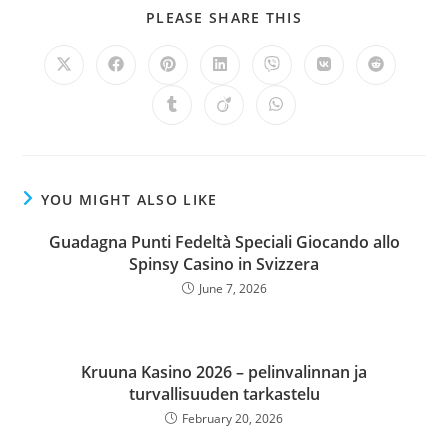
PLEASE SHARE THIS
YOU MIGHT ALSO LIKE
Guadagna Punti Fedeltà Speciali Giocando allo
Spinsy Casino in Svizzera
June 7, 2026
Kruuna Kasino 2026 – pelinvalinnan ja
turvallisuuden tarkastelu
February 20, 2026