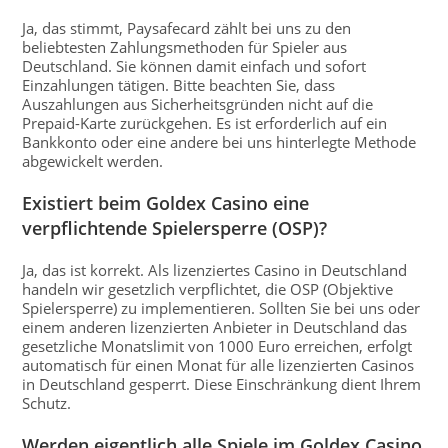
Ja, das stimmt, Paysafecard zählt bei uns zu den
beliebtesten Zahlungsmethoden für Spieler aus
Deutschland. Sie können damit einfach und sofort
Einzahlungen tätigen. Bitte beachten Sie, dass
Auszahlungen aus Sicherheitsgründen nicht auf die
Prepaid-Karte zurückgehen. Es ist erforderlich auf ein
Bankkonto oder eine andere bei uns hinterlegte Methode
abgewickelt werden.
Existiert beim Goldex Casino eine
verpflichtende Spielersperre (OSP)?
Ja, das ist korrekt. Als lizenziertes Casino in Deutschland
handeln wir gesetzlich verpflichtet, die OSP (Objektive
Spielersperre) zu implementieren. Sollten Sie bei uns oder
einem anderen lizenzierten Anbieter in Deutschland das
gesetzliche Monatslimit von 1000 Euro erreichen, erfolgt
automatisch für einen Monat für alle lizenzierten Casinos
in Deutschland gesperrt. Diese Einschränkung dient Ihrem
Schutz.
Werden eigentlich alle Spiele im Goldex Casino