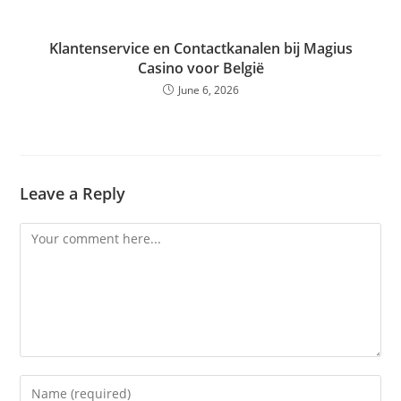
Klantenservice en Contactkanalen bij Magius
Casino voor België
June 6, 2026
Leave a Reply