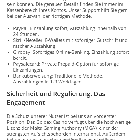
sein können. Die genauen Details finden Sie immer im
Kassenbereich Ihres Kontos. Unser Support hilft Sie gern
bei der Auswahl der richtigen Methode.
PayPal: Einzahlung sofort, Auszahlung innerhalb von
24 Stunden.
Skrill/Neteller: E-Wallets mit sofortiger Gutschrift und
rascher Auszahlung.
Giropay: Sofortiges Online-Banking, Einzahlung sofort
bereit.
Paysafecard: Private Prepaid-Option für sofortige
Einzahlungen.
Banküberweisung: Traditionelle Methode,
Auszahlungen in 1-3 Werktagen.
Sicherheit und Regulierung: Das
Engagement
Die Schutz unserer Nutzer ist bei uns an vorderster
Position. Das Goldex Casino verfügt über die hochwertige
Lizenz der Malta Gaming Authority (MGA), einer der
strengsten Aufsichtsbehörden international. Außerdem
halten wir uns wie selbstverständlich an sämtliche