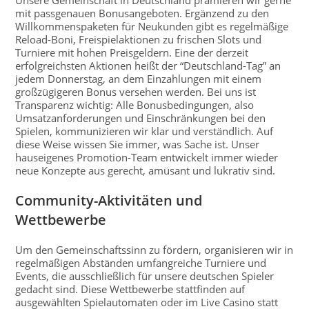
Unsere Gemeinschaft in Deutschland prämieren wir gerne
mit passgenauen Bonusangeboten. Ergänzend zu den
Willkommenspaketen für Neukunden gibt es regelmäßige
Reload-Boni, Freispielaktionen zu frischen Slots und
Turniere mit hohen Preisgeldern. Eine der derzeit
erfolgreichsten Aktionen heißt der “Deutschland-Tag” an
jedem Donnerstag, an dem Einzahlungen mit einem
großzügigeren Bonus versehen werden. Bei uns ist
Transparenz wichtig: Alle Bonusbedingungen, also
Umsatzanforderungen und Einschränkungen bei den
Spielen, kommunizieren wir klar und verständlich. Auf
diese Weise wissen Sie immer, was Sache ist. Unser
hauseigenes Promotion-Team entwickelt immer wieder
neue Konzepte aus gerecht, amüsant und lukrativ sind.
Community-Aktivitäten und
Wettbewerbe
Um den Gemeinschaftssinn zu fördern, organisieren wir in
regelmäßigen Abständen umfangreiche Turniere und
Events, die ausschließlich für unsere deutschen Spieler
gedacht sind. Diese Wettbewerbe stattfinden auf
ausgewählten Spielautomaten oder im Live Casino statt