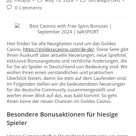
netajip
May 15, 2026
Uncategorized
0 Comments
Hier finden Sie alle Neuigkeiten rund um das Goldex
Casino,
https://goldexxcasino.com/de-de/
. Diese Seite gibt
Ihnen Auskunft über aktuelle Neuerungen, neue Spieltitel,
exklusive Bonusangebote und rechtliche Änderungen, die
für Sie als Spieler in Deutschland von Bedeutung sind. Wir
wollen Ihnen einen verständlichen und praktischen
Überblick bieten, damit Sie stets auf dem Laufenden sind.
Im Folgenden stellen wir die bedeutendsten Neuerungen
für die deutsche Community zusammengestellt und
werfen einen Blick auf das, was bald kommt. So geht
Ihnen keine der neuen Chancen im Goldex Casino.
Besondere Bonusaktionen für hiesige
Spieler