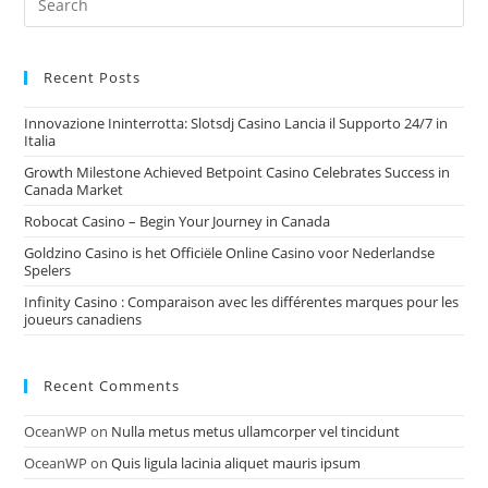
Recent Posts
Innovazione Ininterrotta: Slotsdj Casino Lancia il Supporto 24/7 in
Italia
Growth Milestone Achieved Betpoint Casino Celebrates Success in
Canada Market
Robocat Casino – Begin Your Journey in Canada
Goldzino Casino is het Officiële Online Casino voor Nederlandse
Spelers
Infinity Casino : Comparaison avec les différentes marques pour les
joueurs canadiens
Recent Comments
OceanWP
on
Nulla metus metus ullamcorper vel tincidunt
OceanWP
on
Quis ligula lacinia aliquet mauris ipsum