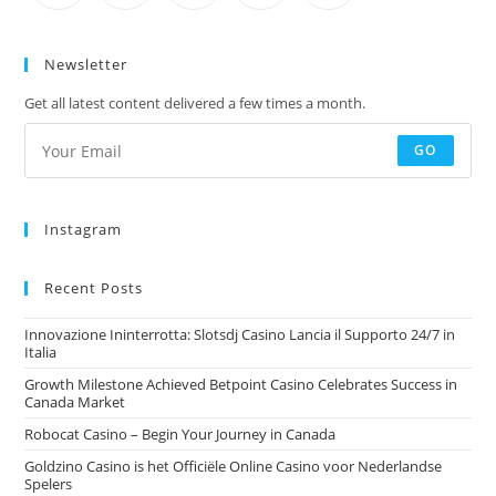
Newsletter
Get all latest content delivered a few times a month.
GO
Instagram
Recent Posts
Innovazione Ininterrotta: Slotsdj Casino Lancia il Supporto 24/7 in
Italia
Growth Milestone Achieved Betpoint Casino Celebrates Success in
Canada Market
Robocat Casino – Begin Your Journey in Canada
Goldzino Casino is het Officiële Online Casino voor Nederlandse
Spelers