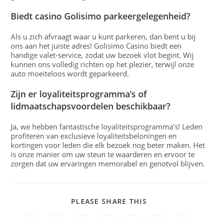
Biedt casino Golisimo parkeergelegenheid?
Als u zich afvraagt waar u kunt parkeren, dan bent u bij
ons aan het juiste adres! Golisimo Casino biedt een
handige valet-service, zodat uw bezoek vlot begint. Wij
kunnen ons volledig richten op het plezier, terwijl onze
auto moeiteloos wordt geparkeerd.
Zijn er loyaliteitsprogramma’s of
lidmaatschapsvoordelen beschikbaar?
Ja, we hebben fantastische loyaliteitsprogramma’s! Leden
profiteren van exclusieve loyaliteitsbeloningen en
kortingen voor leden die elk bezoek nog beter maken. Het
is onze manier om uw steun te waarderen en ervoor te
zorgen dat uw ervaringen memorabel en genotvol blijven.
PLEASE SHARE THIS