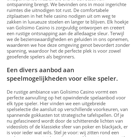
ontspanning brengt. We bevinden ons in mooi ingerichte
ruimtes die uitnodigen tot rust. De comfortabele
zitplaatsen in het hele casino nodigen uit om weg te
zakken in luxueuze stoelen en langer te blijven. Elk hoekje
van Golisimo Casino is zorgvuldig ontworpen en creëert
een rustige ontsnapping aan de alledaagse sleur. Terwijl
we de bezienswaardigheden en geluiden in ons opnemen,
waarderen we hoe deze omgeving genot bevordert zonder
spanning, waardoor het de perfecte plek is voor zowel
geoefende spelers als beginners.
Een divers aanbod aan
speelmogelijkheden voor elke speler.
De rustige ambiance van Golisimo Casino vormt een
perfecte aanvulling op het opwindende spelaanbod voor
elk type speler. Hier vinden we een uitgebreide
spelselectie die aansluit op verschillende voorkeuren, van
spannende gokkasten tot strategische tafelspellen. Of je
nu gefascineerd wordt door de schitterende lichten van
videoslots of de klassieke sfeer van poker en blackjack, er
is voor ieder wat wils. Stel je voor: wij zitten rond een