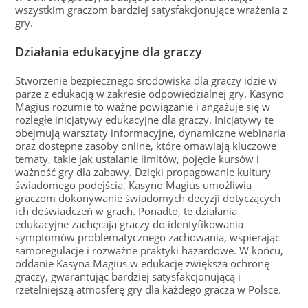
wszystkim graczom bardziej satysfakcjonujące wrażenia z
gry.
Działania edukacyjne dla graczy
Stworzenie bezpiecznego środowiska dla graczy idzie w
parze z edukacją w zakresie odpowiedzialnej gry. Kasyno
Magius rozumie to ważne powiązanie i angażuje się w
rozległe inicjatywy edukacyjne dla graczy. Inicjatywy te
obejmują warsztaty informacyjne, dynamiczne webinaria
oraz dostępne zasoby online, które omawiają kluczowe
tematy, takie jak ustalanie limitów, pojęcie kursów i
ważność gry dla zabawy. Dzięki propagowanie kultury
świadomego podejścia, Kasyno Magius umożliwia
graczom dokonywanie świadomych decyzji dotyczących
ich doświadczeń w grach. Ponadto, te działania
edukacyjne zachęcają graczy do identyfikowania
symptomów problematycznego zachowania, wspierając
samoregulację i rozważne praktyki hazardowe. W końcu,
oddanie Kasyna Magius w edukację zwiększa ochronę
graczy, gwarantując bardziej satysfakcjonującą i
rzetelniejszą atmosferę gry dla każdego gracza w Polsce.