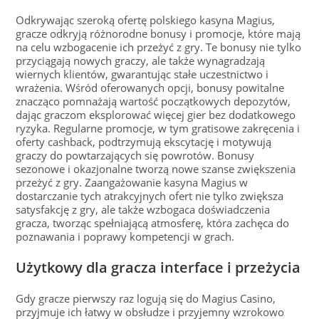
Odkrywając szeroką ofertę polskiego kasyna Magius,
gracze odkryją różnorodne bonusy i promocje, które mają
na celu wzbogacenie ich przeżyć z gry. Te bonusy nie tylko
przyciągają nowych graczy, ale także wynagradzają
wiernych klientów, gwarantując stałe uczestnictwo i
wrażenia. Wśród oferowanych opcji, bonusy powitalne
znacząco pomnażają wartość początkowych depozytów,
dając graczom eksplorować więcej gier bez dodatkowego
ryzyka. Regularne promocje, w tym gratisowe zakręcenia i
oferty cashback, podtrzymują ekscytację i motywują
graczy do powtarzających się powrotów. Bonusy
sezonowe i okazjonalne tworzą nowe szanse zwiększenia
przeżyć z gry. Zaangażowanie kasyna Magius w
dostarczanie tych atrakcyjnych ofert nie tylko zwiększa
satysfakcję z gry, ale także wzbogaca doświadczenia
gracza, tworząc spełniającą atmosferę, która zachęca do
poznawania i poprawy kompetencji w grach.
Użytkowy dla gracza interface i przeżycia
Gdy gracze pierwszy raz logują się do Magius Casino,
przyjmuje ich łatwy w obsłudze i przyjemny wzrokowo