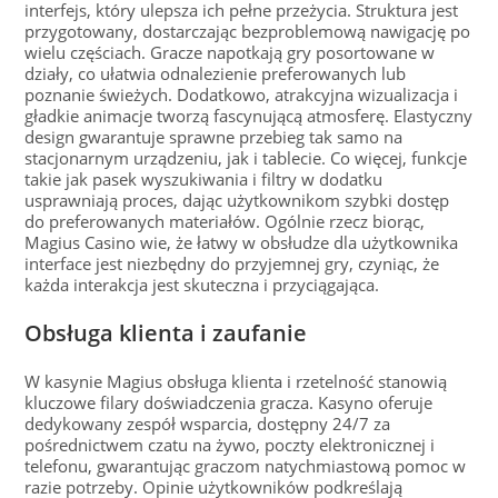
interfejs, który ulepsza ich pełne przeżycia. Struktura jest
przygotowany, dostarczając bezproblemową nawigację po
wielu częściach. Gracze napotkają gry posortowane w
działy, co ułatwia odnalezienie preferowanych lub
poznanie świeżych. Dodatkowo, atrakcyjna wizualizacja i
gładkie animacje tworzą fascynującą atmosferę. Elastyczny
design gwarantuje sprawne przebieg tak samo na
stacjonarnym urządzeniu, jak i tablecie. Co więcej, funkcje
takie jak pasek wyszukiwania i filtry w dodatku
usprawniają proces, dając użytkownikom szybki dostęp
do preferowanych materiałów. Ogólnie rzecz biorąc,
Magius Casino wie, że łatwy w obsłudze dla użytkownika
interface jest niezbędny do przyjemnej gry, czyniąc, że
każda interakcja jest skuteczna i przyciągająca.
Obsługa klienta i zaufanie
W kasynie Magius obsługa klienta i rzetelność stanowią
kluczowe filary doświadczenia gracza. Kasyno oferuje
dedykowany zespół wsparcia, dostępny 24/7 za
pośrednictwem czatu na żywo, poczty elektronicznej i
telefonu, gwarantując graczom natychmiastową pomoc w
razie potrzeby. Opinie użytkowników podkreślają