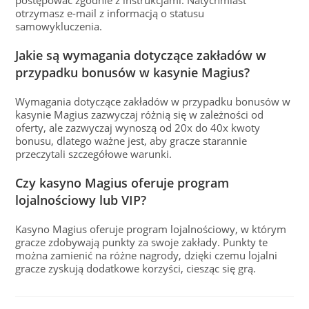
postępować zgodnie z instrukcjami. Natychmiast
otrzymasz e-mail z informacją o statusu
samowykluczenia.
Jakie są wymagania dotyczące zakładów w
przypadku bonusów w kasynie Magius?
Wymagania dotyczące zakładów w przypadku bonusów w
kasynie Magius zazwyczaj różnią się w zależności od
oferty, ale zazwyczaj wynoszą od 20x do 40x kwoty
bonusu, dlatego ważne jest, aby gracze starannie
przeczytali szczegółowe warunki.
Czy kasyno Magius oferuje program
lojalnościowy lub VIP?
Kasyno Magius oferuje program lojalnościowy, w którym
gracze zdobywają punkty za swoje zakłady. Punkty te
można zamienić na różne nagrody, dzięki czemu lojalni
gracze zyskują dodatkowe korzyści, ciesząc się grą.