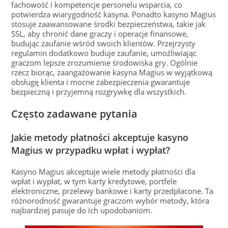
fachowość i kompetencje personelu wsparcia, co
potwierdza wiarygodność kasyna. Ponadto kasyno Magius
stosuje zaawansowane środki bezpieczeństwa, takie jak
SSL, aby chronić dane graczy i operacje finansowe,
budując zaufanie wśród swoich klientów. Przejrzysty
regulamin dodatkowo buduje zaufanie, umożliwiając
graczom lepsze zrozumienie środowiska gry. Ogólnie
rzecz biorąc, zaangażowanie kasyna Magius w wyjątkową
obsługę klienta i mocne zabezpieczenia gwarantuje
bezpieczną i przyjemną rozgrywkę dla wszystkich.
Często zadawane pytania
Jakie metody płatności akceptuje kasyno
Magius w przypadku wpłat i wypłat?
Kasyno Magius akceptuje wiele metody płatności dla
wpłat i wypłat, w tym karty kredytowe, portfele
elektroniczne, przelewy bankowe i karty przedpłacone. Ta
różnorodność gwarantuje graczom wybór metody, która
najbardziej pasuje do ich upodobaniom.