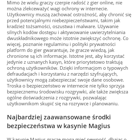
Mimo że wielu graczy czerpie radość z gier online, nie
można zlekceważyć wagi ochrony w internecie.
Użytkownicy muszą zachować ostrożność, aby chronić się
przed potencjalnymi niebezpieczeństwami, takim jak
kradzież tożsamości, oszustwa i malware. Używanie
silnych kodów dostępu i aktywowanie uwierzytelniania
dwuskładnikowego może istotnie zwiększyć ochronę. Co
więcej, poznanie regulaminu i polityki prywatności
platform do gier gwarantuje, że gracze wiedzą, jak
chronione są ich informacje. Istotne jest, aby korzystać
jedynie z uznanych kasyn, które priorytetowo traktują
ochroną użytkowników. Dzięki informacjom o typowych
defraudacjach i korzystaniu z narzędzi szyfrujących,
użytkownicy mogą zabezpieczać swoje dane osobowe.
Troska o bezpieczeństwo w internecie nie tylko sprzyja
bezpiecznemu środowisku rozgrywki, ale także zwiększa
ogólne doświadczenia z rozgrywki, pozwalając
użytkownikom skupić się na rozrywce i planowaniu.
Najbardziej zaawansowane środki
bezpieczeństwa w kasynie Magius
W kasynie Magius gracze mogą mieć pewność, dbając o