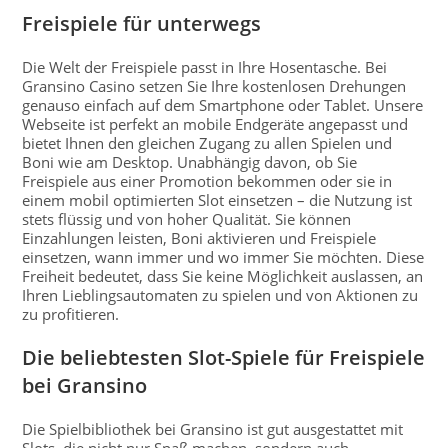
Freispiele für unterwegs
Die Welt der Freispiele passt in Ihre Hosentasche. Bei
Gransino Casino setzen Sie Ihre kostenlosen Drehungen
genauso einfach auf dem Smartphone oder Tablet. Unsere
Webseite ist perfekt an mobile Endgeräte angepasst und
bietet Ihnen den gleichen Zugang zu allen Spielen und
Boni wie am Desktop. Unabhängig davon, ob Sie
Freispiele aus einer Promotion bekommen oder sie in
einem mobil optimierten Slot einsetzen – die Nutzung ist
stets flüssig und von hoher Qualität. Sie können
Einzahlungen leisten, Boni aktivieren und Freispiele
einsetzen, wann immer und wo immer Sie möchten. Diese
Freiheit bedeutet, dass Sie keine Möglichkeit auslassen, an
Ihren Lieblingsautomaten zu spielen und von Aktionen zu
zu profitieren.
Die beliebtesten Slot-Spiele für Freispiele
bei Gransino
Die Spielbibliothek bei Gransino ist gut ausgestattet mit