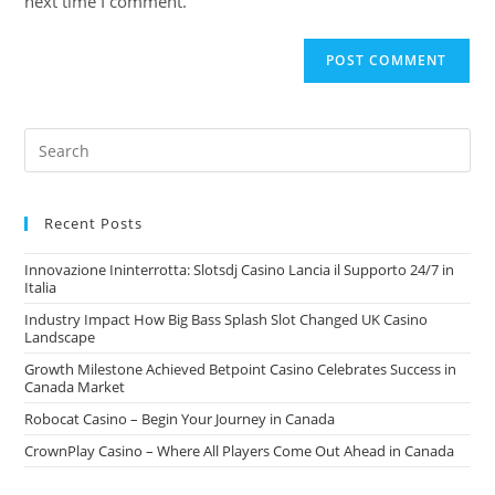
next time I comment.
Recent Posts
Innovazione Ininterrotta: Slotsdj Casino Lancia il Supporto 24/7 in
Italia
Industry Impact How Big Bass Splash Slot Changed UK Casino
Landscape
Growth Milestone Achieved Betpoint Casino Celebrates Success in
Canada Market
Robocat Casino – Begin Your Journey in Canada
CrownPlay Casino – Where All Players Come Out Ahead in Canada