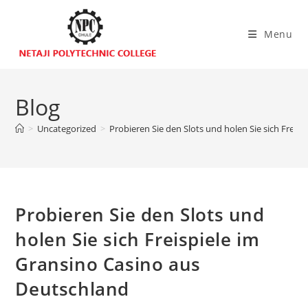
Menu
Blog
>
Uncategorized
>
Probieren Sie den Slots und holen Sie sich Freis
Probieren Sie den Slots und
holen Sie sich Freispiele im
Gransino Casino aus
Deutschland