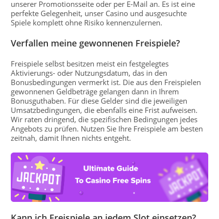
unserer Promotionsseite oder per E-Mail an. Es ist eine
perfekte Gelegenheit, unser Casino und ausgesuchte
Spiele komplett ohne Risiko kennenzulernen.
Verfallen meine gewonnenen Freispiele?
Freispiele selbst besitzen meist ein festgelegtes
Aktivierungs- oder Nutzungsdatum, das in den
Bonusbedingungen vermerkt ist. Die aus den Freispielen
gewonnenen Geldbeträge gelangen dann in Ihrem
Bonusguthaben. Für diese Gelder sind die jeweiligen
Umsatzbedingungen, die ebenfalls eine Frist aufweisen.
Wir raten dringend, die spezifischen Bedingungen jedes
Angebots zu prüfen. Nutzen Sie Ihre Freispiele am besten
zeitnah, damit Ihnen nichts entgeht.
Kann ich Freispiele an jedem Slot einsetzen?