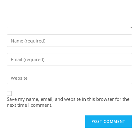
Save my name, email, and website in this browser for the
next time I comment.