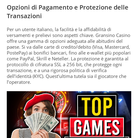
Opzioni di Pagamento e Protezione delle
Transazioni
Per un utente italiano, la facilità e la affidabilità di
versamenti e prelievi sono aspetti chiave. Gransino Casino
offre una gamma di opzioni adeguata alle abitudini del
paese. Si va dalle carte di credito/debito (Visa, Mastercard,
PostePay) ai bonifici bancari, fino alle e-wallet più popolari
come PayPal, Skrill e Neteller. La protezione è garantita al
protocollo di cifratura SSL a 256 bit, che protegge ogni
transazione, e a una rigorosa politica di verifica
dell’identità (KYC). Quest’ultima tutela sia il giocatore che
l’operatore.