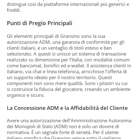
distingue così da piattaforme internazionali più generici e
freddi.
Punti di Pregio Principali
Gli elementi principali di Gransino sono la sua
autorizzazione ADM, una garanzia di conformità per gli
clienti italiani, e un ventaglio di titoli esteso e ben
selezionato. A questi si unisce un sistema di transazione
realizzato su dimensione per l’Italia, con modalità comuni
come bancomat, bonifici ed e-wallet. Il assistenza clienti in
italiano, via chat e linea telefonica, arricchisce l’offerta di
un supporto ideato per il nostro territorio. Questi
componenti non sono mere qualità. Sono i pilastri su cui
si costruisce la fiducia del giocatore, creando un ambiente
organico e sicuro.
La Concessione ADM e la Affidabilità del Cliente
Avere una autorizzazione dell’Amministrazione Autonoma
dei Monopoli di Stato (ADM) non è solo un dovere di
normativa. È un segnale forte di serietà. Per il utente
italiano significa che Gransino agisce sotto il vigilanza