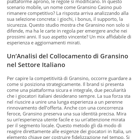
piattaforme aprono, le regole si modificano. In questo
scenario mobile, un nome come Gransino Casino può
rimanere competitivo? La risposta arriva analizzando alla
sua selezione concreta: i giochi, i bonus, il supporto, la
sicurezza. Questo studio mostra che Gransino non solo si
difende, ma ha le carte in regola per emergere anche nei
prossimi anni. Il suo aspetto vincente? Un mix affidabile di
esperienza e aggiornamenti mirati.
Un’Analisi del Collocamento di Gransino
nel Settore Italiano
Per capire la competitività di Gransino, occorre guardare a
come si posiziona strategicamente. Il brand si presenta
come una piattaforma sicura e integrale, due peculiarità
che i giocatori italiani desiderano sempre. La sua forza sta
nel riuscire a unire una lunga esperienza a un perenne
rinnovamento dell’offerta. Anche con una concorrenza
feroce, Gransino preserva una sua identità precisa. Mira
su un’esperienza utente facile e su un’attenzione mirata
per il segmento locale. Questo metodo gli dà modo di
reagire direttamente alle esigenze dei giocatori in Italia, un
elemento chiave per costruire fidelizzazione nel tempo. Si