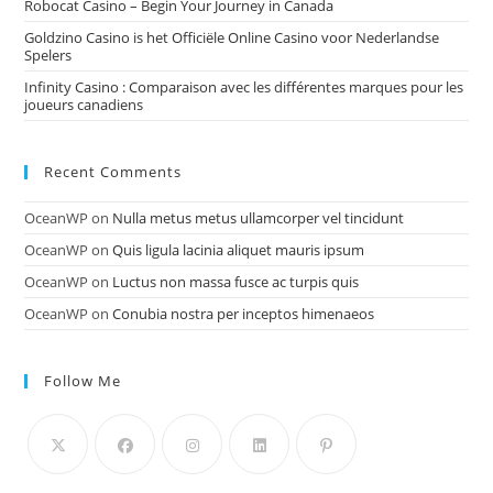
Robocat Casino – Begin Your Journey in Canada
Goldzino Casino is het Officiële Online Casino voor Nederlandse
Spelers
Infinity Casino : Comparaison avec les différentes marques pour les
joueurs canadiens
Recent Comments
OceanWP
on
Nulla metus metus ullamcorper vel tincidunt
OceanWP
on
Quis ligula lacinia aliquet mauris ipsum
OceanWP
on
Luctus non massa fusce ac turpis quis
OceanWP
on
Conubia nostra per inceptos himenaeos
Follow Me