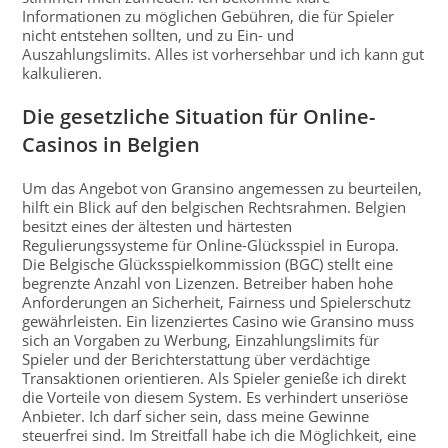
Informationen zu möglichen Gebühren, die für Spieler
nicht entstehen sollten, und zu Ein- und
Auszahlungslimits. Alles ist vorhersehbar und ich kann gut
kalkulieren.
Die gesetzliche Situation für Online-
Casinos in Belgien
Um das Angebot von Gransino angemessen zu beurteilen,
hilft ein Blick auf den belgischen Rechtsrahmen. Belgien
besitzt eines der ältesten und härtesten
Regulierungssysteme für Online-Glücksspiel in Europa.
Die Belgische Glücksspielkommission (BGC) stellt eine
begrenzte Anzahl von Lizenzen. Betreiber haben hohe
Anforderungen an Sicherheit, Fairness und Spielerschutz
gewährleisten. Ein lizenziertes Casino wie Gransino muss
sich an Vorgaben zu Werbung, Einzahlungslimits für
Spieler und der Berichterstattung über verdächtige
Transaktionen orientieren. Als Spieler genieße ich direkt
die Vorteile von diesem System. Es verhindert unseriöse
Anbieter. Ich darf sicher sein, dass meine Gewinne
steuerfrei sind. Im Streitfall habe ich die Möglichkeit, eine