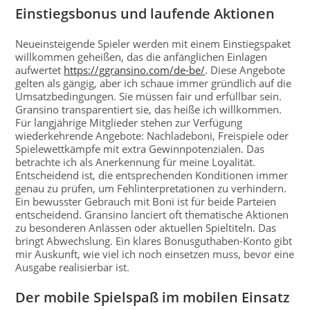
Einstiegsbonus und laufende Aktionen
Neueinsteigende Spieler werden mit einem Einstiegspaket
willkommen geheißen, das die anfänglichen Einlagen
aufwertet
https://ggransino.com/de-be/
. Diese Angebote
gelten als gängig, aber ich schaue immer gründlich auf die
Umsatzbedingungen. Sie müssen fair und erfüllbar sein.
Gransino transparentiert sie, das heiße ich willkommen.
Für langjährige Mitglieder stehen zur Verfügung
wiederkehrende Angebote: Nachladeboni, Freispiele oder
Spielewettkämpfe mit extra Gewinnpotenzialen. Das
betrachte ich als Anerkennung für meine Loyalität.
Entscheidend ist, die entsprechenden Konditionen immer
genau zu prüfen, um Fehlinterpretationen zu verhindern.
Ein bewusster Gebrauch mit Boni ist für beide Parteien
entscheidend. Gransino lanciert oft thematische Aktionen
zu besonderen Anlässen oder aktuellen Spieltiteln. Das
bringt Abwechslung. Ein klares Bonusguthaben-Konto gibt
mir Auskunft, wie viel ich noch einsetzen muss, bevor eine
Ausgabe realisierbar ist.
Der mobile Spielspaß im mobilen Einsatz