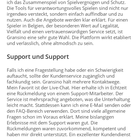
ich das Zusammenspiel von Spielvergnügen und Schutz.
Die Tools für verantwortungsvolles Spielen sind nicht nur
irgendwo versteckt, sondern einfach auffindbar und zu
nutzen. Auch die Angebote werden klar erklärt. Für einen
Spieler in Belgien, der besonderen Wert auf Legalität,
Vielfalt und einen vertrauenswürdigen Service setzt, ist
Gransino eine sehr gute Wahl. Die Plattform wirkt etabliert
und verlässlich, ohne altmodisch zu sein.
Support und Support
Falls ich eine Fragestellung habe oder ein Schwierigkeit
auftaucht, sollte der Kundenservice zugänglich und
fachkundig sein. Gransino hält mehrere Kontaktwege.
Mein Favorit ist der Live-Chat. Hier erhalte ich in Echtzeit
eine Rückmeldung von einem Support-Mitarbeiter. Der
Service ist mehrsprachig angeboten, was die Unterhaltung
leicht macht. Stattdessen kann ich eine E-Mail senden oder
den FAQ-Bereich verwenden. Dort sind viele allgemeine
Fragen schon im Voraus erklärt. Meine bislangigen
Erlebnisse mit dem Support waren gut. Die
Rückmeldungen waren zuvorkommend, kompetent und
haben mir direkt unterstützt. Ein exzellenter Kundendienst