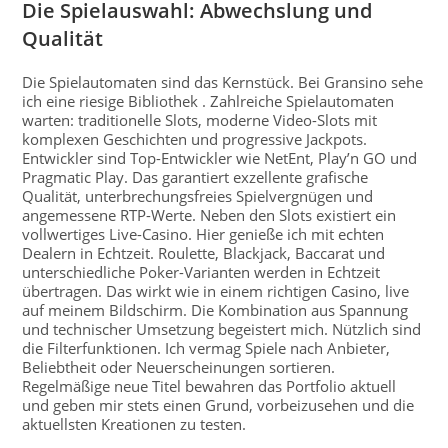
Die Spielauswahl: Abwechslung und
Qualität
Die Spielautomaten sind das Kernstück. Bei Gransino sehe
ich eine riesige Bibliothek . Zahlreiche Spielautomaten
warten: traditionelle Slots, moderne Video-Slots mit
komplexen Geschichten und progressive Jackpots.
Entwickler sind Top-Entwickler wie NetEnt, Play’n GO und
Pragmatic Play. Das garantiert exzellente grafische
Qualität, unterbrechungsfreies Spielvergnügen und
angemessene RTP-Werte. Neben den Slots existiert ein
vollwertiges Live-Casino. Hier genieße ich mit echten
Dealern in Echtzeit. Roulette, Blackjack, Baccarat und
unterschiedliche Poker-Varianten werden in Echtzeit
übertragen. Das wirkt wie in einem richtigen Casino, live
auf meinem Bildschirm. Die Kombination aus Spannung
und technischer Umsetzung begeistert mich. Nützlich sind
die Filterfunktionen. Ich vermag Spiele nach Anbieter,
Beliebtheit oder Neuerscheinungen sortieren.
Regelmäßige neue Titel bewahren das Portfolio aktuell
und geben mir stets einen Grund, vorbeizusehen und die
aktuellsten Kreationen zu testen.