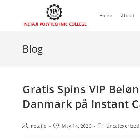
Home
About
Blog
Gratis Spins VIP Beløn
Danmark på Instant C
netajip
May 14, 2026
Uncategorized