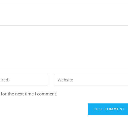
 for the next time I comment.