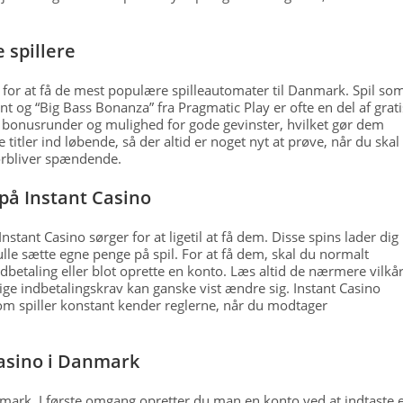
 spillere
 for at få de mest populære spilleautomater til Danmark. Spil so
t og “Big Bass Bonanza” fra Pragmatic Play er ofte en del af grati
e bonusrunder og mulighed for gode gevinster, hvilket gør dem
ye titler ind løbende, så der altid er noget nyt at prøve, når du skal
forbliver spændende.
på Instant Casino
tant Casino sørger for at ligetil at få dem. Disse spins lader dig
lle sætte egne penge på spil. For at få dem, skal du normalt
betaling eller blot oprette en konto. Læs altid de nærmere vilkå
ge indbetalingskrav kan ganske vist ændre sig. Instant Casino
som spiller konstant kender reglerne, når du modtager
asino i Danmark
anmark. I første omgang opretter du man en konto ved at indtaste 