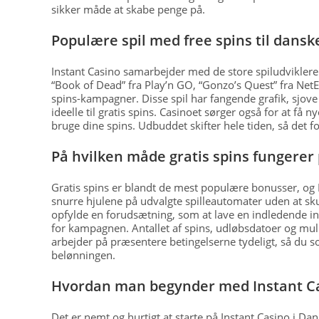
sikker måde at skabe penge på.
Populære spil med free spins til danske
Instant Casino samarbejder med de store spiludviklere
“Book of Dead” fra Play’n GO, “Gonzo’s Quest” fra NetEn
spins-kampagner. Disse spil har fangende grafik, sjov
ideelle til gratis spins. Casinoet sørger også for at få n
bruge dine spins. Udbuddet skifter hele tiden, så det 
På hvilken måde gratis spins fungerer 
Gratis spins er blandt de mest populære bonusser, og Ins
snurre hjulene på udvalgte spilleautomater uden at sku
opfylde en forudsætning, som at lave en indledende ind
for kampagnen. Antallet af spins, udløbsdatoer og muli
arbejder på præsentere betingelserne tydeligt, så du 
belønningen.
Hvordan man begynder med Instant C
Det er nemt og hurtigt at starte på Instant Casino i D