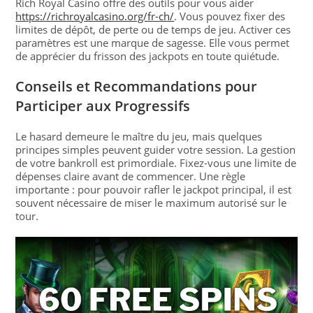
Rich Royal Casino offre des outils pour vous aider
https://richroyalcasino.org/fr-ch/
. Vous pouvez fixer des
limites de dépôt, de perte ou de temps de jeu. Activer ces
paramètres est une marque de sagesse. Elle vous permet
de apprécier du frisson des jackpots en toute quiétude.
Conseils et Recommandations pour
Participer aux Progressifs
Le hasard demeure le maître du jeu, mais quelques
principes simples peuvent guider votre session. La gestion
de votre bankroll est primordiale. Fixez-vous une limite de
dépenses claire avant de commencer. Une règle
importante : pour pouvoir rafler le jackpot principal, il est
souvent nécessaire de miser le maximum autorisé sur le
tour.