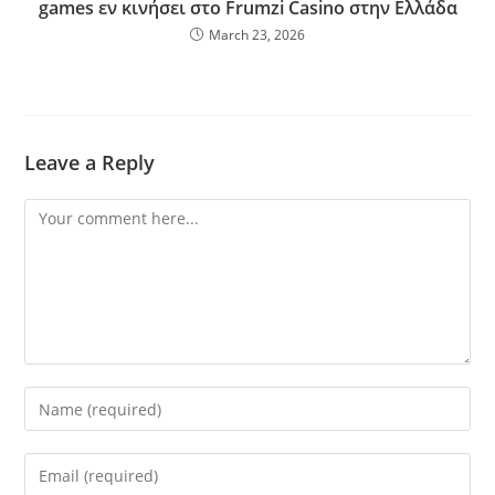
games εν κινήσει στο Frumzi Casino στην Ελλάδα
March 23, 2026
Leave a Reply