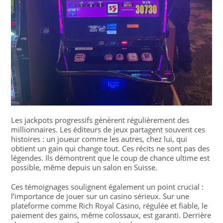
Les jackpots progressifs génèrent régulièrement des
millionnaires. Les éditeurs de jeux partagent souvent ces
histoires : un joueur comme les autres, chez lui, qui
obtient un gain qui change tout. Ces récits ne sont pas des
légendes. Ils démontrent que le coup de chance ultime est
possible, même depuis un salon en Suisse.
Ces témoignages soulignent également un point crucial :
l’importance de jouer sur un casino sérieux. Sur une
plateforme comme Rich Royal Casino, régulée et fiable, le
paiement des gains, même colossaux, est garanti. Derrière