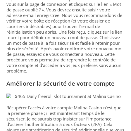
vous sur la page de connexion et cliquez sur le lien « Mot
de passe oublié ? ». Vous devrez ensuite saisir votre
adresse e-mail enregistrée. Nous vous recommandons de
vérifier votre boîte de réception (et votre dossier de
courriers indésirables) pour trouver l’e-mail de
réinitialisation peu après. Une fois reçu, cliquez sur le lien
fourni pour définir un nouveau mot de passe. Choisissez
un mot de passe à la fois sécurisé et facile à retenir pour
plus de sérénité. Après avoir confirmé votre nouveau mot
de passe, essayez de vous connecter à nouveau. Cette
procédure vous permettra de reprendre le contrôle de
votre compte et d’accéder à vos jeux préférés sans aucun
problème.
Améliorer la sécurité de votre compte
Récupérer l’accès à votre compte Malina Casino n’est que
la première phase ; il est maintenant temps de le
sécuriser. Je ne saurais trop insister sur l’importance
d’activer l’authentification à deux facteurs (2FA). Cela
ajoute une stratification de sécurité additionnelle que vous