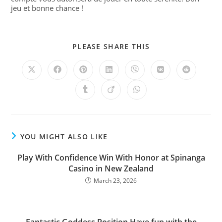
jeu et bonne chance !
PLEASE SHARE THIS
YOU MIGHT ALSO LIKE
Play With Confidence Win With Honor at Spinanga
Casino in New Zealand
March 23, 2026
Fantastic Goddess Position Have fun with the