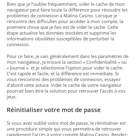
Bien que je l’oublie fréquemment, vider le cache de mon
navigateur peut faire toute la différence pour résoudre les
problèmes de connexion à Malina Casino. Lorsque je
rencontre des difficultés pour accéder à mon compte, la
première chose que je fais est de vider le cache. Cette
étape actualise les données stockées et supprime les
informations obsolètes susceptibles de perturber la
connexion.
Pour ce faire, je vais généralement dans les paramètres de
mon navigateur, je trouve la section « Confidentialité » ou
« Journal », et je sélectionne l’option pour vider le cache.
C’est rapide et facile, et la différence est immédiate. Si
vous rencontrez des problèmes de connexion, essayez
d’abord cette astuce. Vider le cache de votre navigateur
pourrait bien être la solution pour retrouver l’accès à vos
jeux.
Réinitialiser votre mot de passe
Si vous avez oublié votre mot de passe, le réinitialiser est
une procédure simple qui vous permettra de retrouver
rapidement l’accès à votre compte Malina Casino. Rendez-