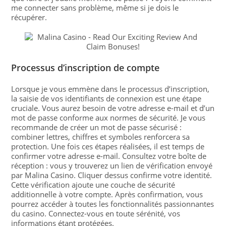
me connecter sans problème, même si je dois le
récupérer.
Processus d’inscription de compte
Lorsque je vous emmène dans le processus d’inscription,
la saisie de vos identifiants de connexion est une étape
cruciale. Vous aurez besoin de votre adresse e-mail et d’un
mot de passe conforme aux normes de sécurité. Je vous
recommande de créer un mot de passe sécurisé :
combiner lettres, chiffres et symboles renforcera sa
protection. Une fois ces étapes réalisées, il est temps de
confirmer votre adresse e-mail. Consultez votre boîte de
réception : vous y trouverez un lien de vérification envoyé
par Malina Casino. Cliquer dessus confirme votre identité.
Cette vérification ajoute une couche de sécurité
additionnelle à votre compte. Après confirmation, vous
pourrez accéder à toutes les fonctionnalités passionnantes
du casino. Connectez-vous en toute sérénité, vos
informations étant protégées.