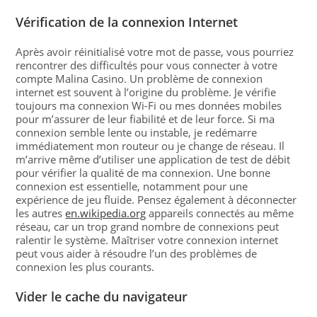
Vérification de la connexion Internet
Après avoir réinitialisé votre mot de passe, vous pourriez
rencontrer des difficultés pour vous connecter à votre
compte Malina Casino. Un problème de connexion
internet est souvent à l’origine du problème. Je vérifie
toujours ma connexion Wi-Fi ou mes données mobiles
pour m’assurer de leur fiabilité et de leur force. Si ma
connexion semble lente ou instable, je redémarre
immédiatement mon routeur ou je change de réseau. Il
m’arrive même d’utiliser une application de test de débit
pour vérifier la qualité de ma connexion. Une bonne
connexion est essentielle, notamment pour une
expérience de jeu fluide. Pensez également à déconnecter
les autres
en.wikipedia.org
appareils connectés au même
réseau, car un trop grand nombre de connexions peut
ralentir le système. Maîtriser votre connexion internet
peut vous aider à résoudre l’un des problèmes de
connexion les plus courants.
Vider le cache du navigateur