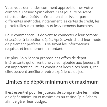
Vous vous demandez comment approvisionner votre
compte au casino Spin Sahara ? Les joueurs peuvent
effectuer des dépôts aisément en choisissant parmi
différentes méthodes, notamment les cartes de crédit, les
portefeuilles électroniques et les virements bancaires.
Pour commencer, ils doivent se connecter à leur compte
et accéder à la section dépôt. Après avoir choisi leur mode
de paiement préférée, ils saisiront les informations
requises et indiqueront le montant.
De plus, Spin Sahara propose des offres de dépôt
intéressants qui offrent une valeur ajoutée aux joueurs. Il
est important de lire les conditions liées à ces bonus, car
elles peuvent améliorer votre expérience de jeu.
Limites de dépôt minimum et maximum
Il est essentiel pour les joueurs de comprendre les limites
de dépôt minimum et maximales au casino Spin Sahara
afin de gérer leur budget.