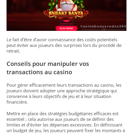
Le fait d’être d’avoir connaissance des coûts potentiels
peut éviter aux joueurs des surprises lors du procédé de
retrait.
Conseils pour manipuler vos
transactions au casino
Pour gérer efficacement leurs transactions au casino, les
joueurs doivent adopter une approche stratégique qui
convienne à leurs objectifs de jeu et à leur situation
financière.
Mettre en place des stratégies budgétaires efficaces est
essentiel ; cela autorise aux joueurs de se définir des
limites et d’éviter les dépenses excessives. En définissant
un budget de jeu, les joueurs peuvent fixer les montants à