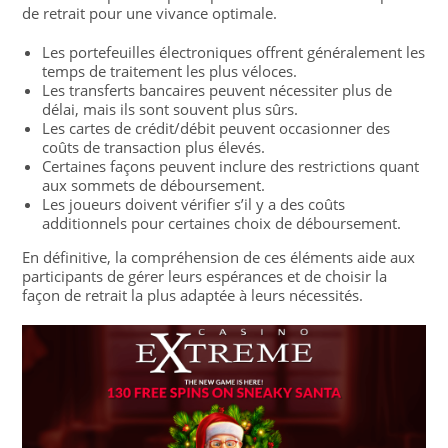
de retrait pour une vivance optimale.
Les portefeuilles électroniques offrent généralement les
temps de traitement les plus véloces.
Les transferts bancaires peuvent nécessiter plus de
délai, mais ils sont souvent plus sûrs.
Les cartes de crédit/débit peuvent occasionner des
coûts de transaction plus élevés.
Certaines façons peuvent inclure des restrictions quant
aux sommets de déboursement.
Les joueurs doivent vérifier s’il y a des coûts
additionnels pour certaines choix de déboursement.
En définitive, la compréhension de ces éléments aide aux
participants de gérer leurs espérances et de choisir la
façon de retrait la plus adaptée à leurs nécessités.