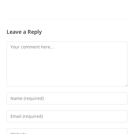
Leave a Reply