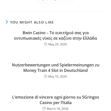
YOU MIGHT ALSO LIKE
Bwin Casino – Το εισιτήριό σας για
εντυπωσιακές νίκες σε καζίνο στην Ελλάδα
May 29, 2026
Nutzerbewertungen und Spielermeinungen zu
Money Train 4 Slot in Deutschland
May 10, 2026
L’emozione di vincere ogni giorno su 5Gringos
Casino per l’Italia
March 18, 2026