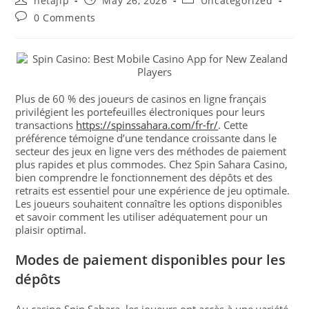
netajip
May 26, 2026
Uncategorized
0 Comments
Plus de 60 % des joueurs de casinos en ligne français
privilégient les portefeuilles électroniques pour leurs
transactions
https://spinssahara.com/fr-fr/
. Cette
préférence témoigne d’une tendance croissante dans le
secteur des jeux en ligne vers des méthodes de paiement
plus rapides et plus commodes. Chez Spin Sahara Casino,
bien comprendre le fonctionnement des dépôts et des
retraits est essentiel pour une expérience de jeu optimale.
Les joueurs souhaitent connaître les options disponibles
et savoir comment les utiliser adéquatement pour un
plaisir optimal.
Modes de paiement disponibles pour les
dépôts