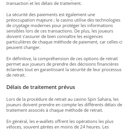
transaction et les délais de traitement.
La sécurité des paiements est également une
préoccupation majeure ; le casino utilise des technologies
de cryptage modernes pour protéger les informations
sensibles lors de ces transactions. De plus, les joueurs
doivent s’assurer de bien connaître les exigences
particulières de chaque méthode de paiement, car celles-ci
peuvent changer.
En définitive, la compréhension de ces options de retrait
permet aux joueurs de prendre des décisions financières
éclairées tout en garantissant la sécurité de leur processus
de retrait.
Délais de traitement prévus
Lors de la procédure de retrait au casino Spin Sahara, les
joueurs doivent prendre en compte les différents délais de
traitement associés à chaque méthode de retrait.
En général, les e-wallets offrent les opérations les plus
véloces, souvent gérées en moins de 24 heures. Les