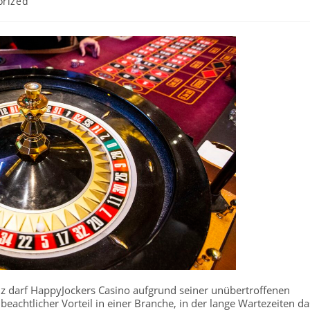
orized
iz darf HappyJockers Casino aufgrund seiner unübertroffenen
achtlicher Vorteil in einer Branche, in der lange Wartezeiten da