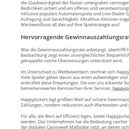
die Glaubwürdigkeit der Nutzer untergraben vermögen.
Redlichkeit sichert und ein offenes und verantwortung
inklusive populäre Automatenspiele und Live-Dealer-Sp
Aufregung und Gerechtigkeit. Attraktive Aktionen trag
Wie beeinflusst all dies auf Ihre Spielstrategie aus?
Hervorragende Gewinnauszahlungsra
Was die Gewinnauszahlungsrate anbelangt, übertrifft H
Beobachtung zeigt einen unvergleichlichen Bequemlich
gekoppelte rasche Überweisungen unterstützt wird.
Im Unterschied zu Wettbewerbern zeichnet sich Happy
Viele Spieler gehen davon aus einen aufwendigen und
entkräftet diese Erwartungen. Die von uns erkannte Sta
bemerkenswertes Kennzeichen ihrer Services.
happyjo
HappyJockers legt größten Wert auf sichere Gewinnausz
Zahlungen, sondern reduzieren auch Wartezeiten und g
Für alle, die Wert auf Effizienz legen, bietet HappyJoc
werden. Das Unternehmen hat die Bedeutung rascher Tr
der digitalen Casinowelt Maßstäbe setzt, an denen sich