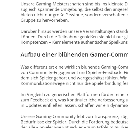
Unsere Gaming-Meisterschaften sind bis ins kleinste D
zugleich spannende Umgebung, die selbst den angeseh
bieten nicht nur große Gewinne, sondern verschaffen 
Gruppe zu hervorheben.
Darüber hinaus werden unsere Veranstaltungen ständi
können. Durch die Teilnahme genießen sie nicht nur gl
Kompetenzen – Kernelemente authentischer Spielkuns
Aufbau einer blühenden Gamer-Comm
Was differenziert eine wirklich blühende Gaming-Co
von Community-Engagement und Spieler-Feedback. Ein 
dem sich Spieler gehört und wertgeschätzt fühlen. Wir
Kommunikationswege nicht nur die Spielerbindung festi
Im Vergleich zu generischen Plattformen fördert ein
zum Feedback ein, was kontinuierliche Verbesserung un
in Updates einfließen lassen, schaffen wir ein dynami
Unsere Gaming-Community lebt von Transparenz, zügi
Bedürfnisse der Spieler. Durch die Förderung bedeut
der alle – Spieler wie Entwickler – zum Erfolg mitwirke