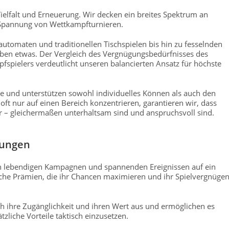
ielfalt und Erneuerung. Wir decken ein breites Spektrum an
r Spannung von Wettkampfturnieren.
utomaten und traditionellen Tischspielen bis hin zu fesselnden
ieben etwas. Der Vergleich des Vergnügungsbedürfnisses des
fspielers verdeutlicht unseren balancierten Ansatz für höchste
e und unterstützen sowohl individuelles Können als auch den
oft nur auf einen Bereich konzentrieren, garantieren wir, dass
er – gleichermaßen unterhaltsam sind und anspruchsvoll sind.
tungen
n lebendigen Kampagnen und spannenden Ereignissen auf ein
eiche Prämien, die ihr Chancen maximieren und ihr Spielvergnüge
h ihre Zugänglichkeit und ihren Wert aus und ermöglichen es
zliche Vorteile taktisch einzusetzen.