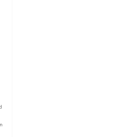
n
d
en