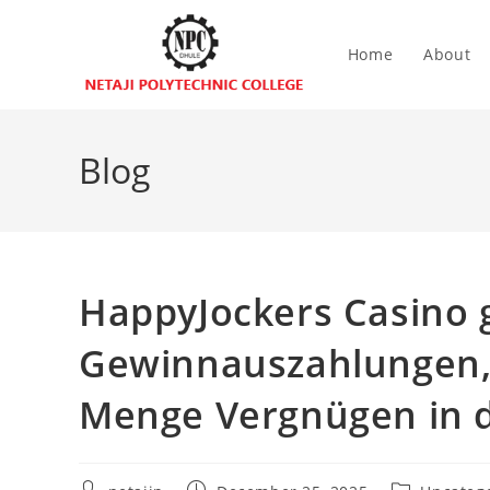
Home
About
Blog
HappyJockers Casino 
Gewinnauszahlungen,
Menge Vergnügen in d