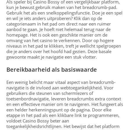
Als speler bij Casino Bossy of een vergelijkbaar platform,
kun je bewust gebruik maken van het breadcrumb-pad.
Gebruik het als een snelkoppelingsfunctie. Doe je een spel
en wil je iets anders uitproberen? Klik dan op de
categorienaam in het pad om direct naar een ruimer
aanbod te gaan. Je hoeft niet helemaal terug naar de
homepage. Het is ook een geschikte manier om de
omvang van het casino te verkennen. Door op hogere
niveaus in het pad te klikken, treft je wellicht spelgroepen
die je anders over het hoofd had gezien. Deze basale
gewoonte maakt je navigatie een stuk vlotter.
Bereikbaarheid als basiswaarde
Een weinig belicht maar vitaal aspect van breadcrumb-
navigatie is de invloed aan webtoegankelijkheid. Voor
gebruikers die steunen van schermlezers of
toetsenbordnavigatie, leveren breadcrumbs extra context
en een effectieve manier om te navigeren. Het fungeert als
een helder herkenningspunt op de pagina. Door elke
etappe in het pad als een klikbare link te programmeren,
voldoet Casino Bossy beter aan
toegankelijkheidsrichtlijnen. Het bewijst dat het platform