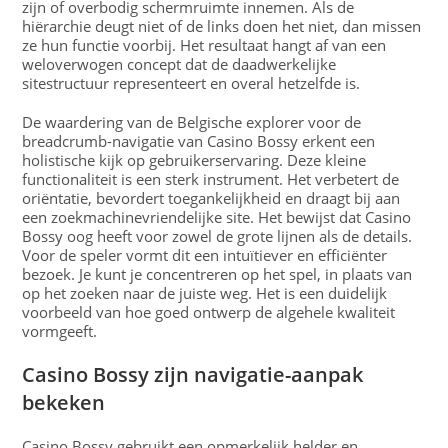
zijn of overbodig schermruimte innemen. Als de
hiërarchie deugt niet of de links doen het niet, dan missen
ze hun functie voorbij. Het resultaat hangt af van een
weloverwogen concept dat de daadwerkelijke
sitestructuur representeert en overal hetzelfde is.
De waardering van de Belgische explorer voor de
breadcrumb-navigatie van Casino Bossy erkent een
holistische kijk op gebruikerservaring. Deze kleine
functionaliteit is een sterk instrument. Het verbetert de
oriëntatie, bevordert toegankelijkheid en draagt bij aan
een zoekmachinevriendelijke site. Het bewijst dat Casino
Bossy oog heeft voor zowel de grote lijnen als de details.
Voor de speler vormt dit een intuïtiever en efficiënter
bezoek. Je kunt je concentreren op het spel, in plaats van
op het zoeken naar de juiste weg. Het is een duidelijk
voorbeeld van hoe goed ontwerp de algehele kwaliteit
vormgeeft.
Casino Bossy zijn navigatie-aanpak
bekeken
Casino Bossy gebruikt een opmerkelijk helder en