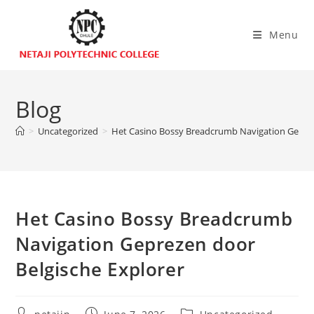
Menu
Blog
>
Uncategorized
>
Het Casino Bossy Breadcrumb Navigation Geprez
Het Casino Bossy Breadcrumb
Navigation Geprezen door
Belgische Explorer