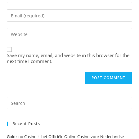
Save my name, email, and website in this browser for the
next time I comment.
Recent Posts
Goldzino Casino is het Officiële Online Casino voor Nederlandse