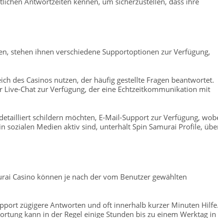
chtlichen Antwortzeiten kennen, um sicherzustellen, dass ihre
en, stehen ihnen verschiedene Supportoptionen zur Verfügung,
 des Casinos nutzen, der häufig gestellte Fragen beantwortet.
der Live-Chat zur Verfügung, der eine Echtzeitkommunikation mit
detailliert schildern möchten, E-Mail-Support zur Verfügung, wob
in sozialen Medien aktiv sind, unterhält Spin Samurai Profile, übe
urai Casino können je nach der vom Benutzer gewählten
pport zügigere Antworten und oft innerhalb kurzer Minuten Hilfe
rtung kann in der Regel einige Stunden bis zu einem Werktag in