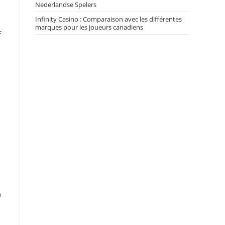
Nederlandse Spelers
Infinity Casino : Comparaison avec les différentes
marques pour les joueurs canadiens
f
n