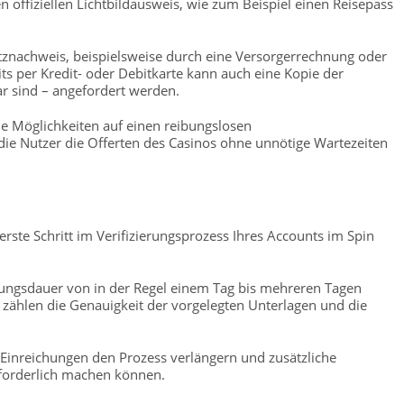
n offiziellen Lichtbildausweis, wie zum Beispiel einen Reisepass
tznachweis, beispielsweise durch eine Versorgerrechnung oder
ts per Kredit- oder Debitkarte kann auch eine Kopie der
bar sind – angefordert werden.
e Möglichkeiten auf einen reibungslosen
 die Nutzer die Offerten des Casinos ohne unnötige Wartezeiten
rste Schritt im Verifizierungsprozess Ihres Accounts im Spin
ungsdauer von in der Regel einem Tag bis mehreren Tagen
zählen die Genauigkeit der vorgelegten Unterlagen und die
e Einreichungen den Prozess verlängern und zusätzliche
orderlich machen können.