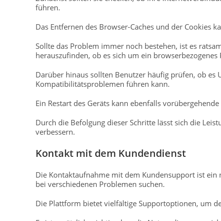
führen.
Das Entfernen des Browser-Caches und der Cookies ka
Sollte das Problem immer noch bestehen, ist es rats
herauszufinden, ob es sich um ein browserbezogenes 
Darüber hinaus sollten Benutzer häufig prüfen, ob es U
Kompatibilitätsproblemen führen kann.
Ein Restart des Geräts kann ebenfalls vorübergehend
Durch die Befolgung dieser Schritte lässt sich die Lei
verbessern.
Kontakt mit dem Kundendienst
Die Kontaktaufnahme mit dem Kundensupport ist ein no
bei verschiedenen Problemen suchen.
Die Plattform bietet vielfältige Supportoptionen, um 