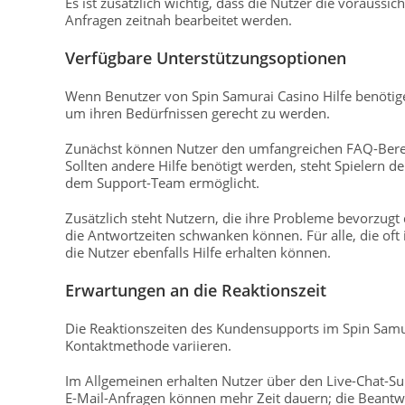
Es ist zusätzlich wichtig, dass die Nutzer die voraussi
Anfragen zeitnah bearbeitet werden.
Verfügbare Unterstützungsoptionen
Wenn Benutzer von Spin Samurai Casino Hilfe benötig
um ihren Bedürfnissen gerecht zu werden.
Zunächst können Nutzer den umfangreichen FAQ-Bereich
Sollten andere Hilfe benötigt werden, steht Spielern 
dem Support-Team ermöglicht.
Zusätzlich steht Nutzern, die ihre Probleme bevorzugt 
die Antwortzeiten schwanken können. Für alle, die oft 
die Nutzer ebenfalls Hilfe erhalten können.
Erwartungen an die Reaktionszeit
Die Reaktionszeiten des Kundensupports im Spin Sam
Kontaktmethode variieren.
Im Allgemeinen erhalten Nutzer über den Live-Chat-Su
E-Mail-Anfragen können mehr Zeit dauern; die Beantwo