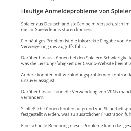
Häufige Anmeldeprobleme von Spieler
Spieler aus Deutschland stoßen beim Versuch, sich im
die ihr Spielerlebnis stören können.
Ein häufiges Problem ist die inkorrekte Eingabe von
Verweigerung des Zugriffs führt.
Darüber hinaus können bei den Spielern Schwierigkei
was die Leistungsfähigkeit der Casino-Website beeintr
Andere könnten mit Verbindungsproblemen konfrontie
unzuverlässig ist.
Darüber hinaus kann die Verwendung von VPNs manchm
verhindern.
Schließlich können Konten aufgrund von Sicherheitspr
festgestellt werden, was zu zusätzlicher Frustration füh
Eine schnelle Behebung dieser Probleme kann das gesa