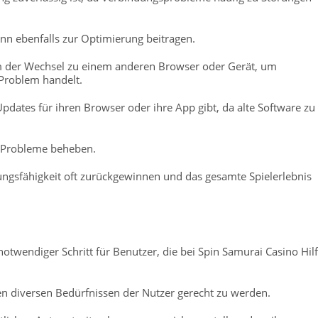
nn ebenfalls zur Optimierung beitragen.
am der Wechsel zu einem anderen Browser oder Gerät, um
Problem handelt.
pdates für ihren Browser oder ihre App gibt, da alte Software zu
e Probleme beheben.
stungsfähigkeit oft zurückgewinnen und das gesamte Spielerlebnis
twendiger Schritt für Benutzer, die bei Spin Samurai Casino Hil
den diversen Bedürfnissen der Nutzer gerecht zu werden.