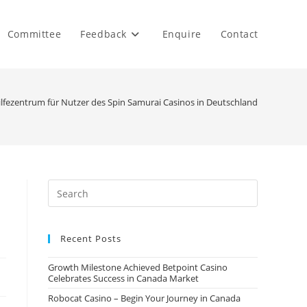
Committee
Feedback
Enquire
Contact
ilfezentrum für Nutzer des Spin Samurai Casinos in Deutschland
Recent Posts
Growth Milestone Achieved Betpoint Casino
Celebrates Success in Canada Market
Robocat Casino – Begin Your Journey in Canada