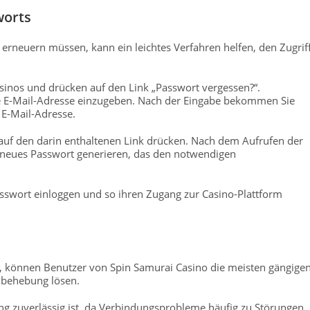
worts
 erneuern müssen, kann ein leichtes Verfahren helfen, den Zugrif
asinos und drücken auf den Link „Passwort vergessen?“.
rte E-Mail-Adresse einzugeben. Nach der Eingabe bekommen Sie
 E-Mail-Adresse.
auf den darin enthaltenen Link drücken. Nach dem Aufrufen der
 neues Passwort generieren, das den notwendigen
asswort einloggen und so ihren Zugang zur Casino-Plattform
n, können Benutzer von Spin Samurai Casino die meisten gängige
mbehebung lösen.
ung zuverlässig ist, da Verbindungsprobleme häufig zu Störungen