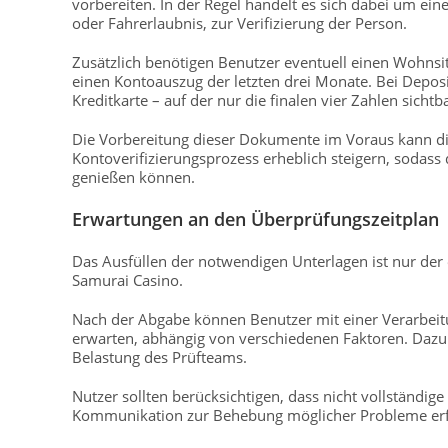
vorbereiten. In der Regel handelt es sich dabei um eine
oder Fahrerlaubnis, zur Verifizierung der Person.
Zusätzlich benötigen Benutzer eventuell einen Wohnsi
einen Kontoauszug der letzten drei Monate. Bei Deposi
Kreditkarte – auf der nur die finalen vier Zahlen sicht
Die Vorbereitung dieser Dokumente im Voraus kann di
Kontoverifizierungsprozess erheblich steigern, sodass
genießen können.
Erwartungen an den Überprüfungszeitplan
Das Ausfüllen der notwendigen Unterlagen ist nur der e
Samurai Casino.
Nach der Abgabe können Benutzer mit einer Verarbeit
erwarten, abhängig von verschiedenen Faktoren. Dazu 
Belastung des Prüfteams.
Nutzer sollten berücksichtigen, dass nicht vollständig
Kommunikation zur Behebung möglicher Probleme erf