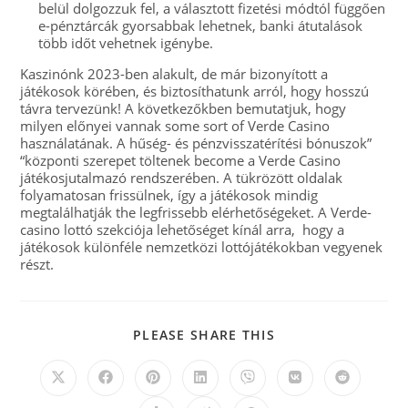
belül dolgozzuk fel, a választott fizetési módtól függően
e-pénztárcák gyorsabbak lehetnek, banki átutalások
több időt vehetnek igénybe.
Kaszinónk 2023-ben alakult, de már bizonyított a
játékosok körében, és biztosíthatunk arról, hogy hosszú
távra tervezünk! A következőkben bemutatjuk, hogy
milyen előnyei vannak some sort of Verde Casino
használatának. A hűség- és pénzvisszatérítési bónuszok”
“központi szerepet töltenek become a Verde Casino
játékosjutalmazó rendszerében. A tükrözött oldalak
folyamatosan frissülnek, így a játékosok mindig
megtalálhatják the legfrissebb elérhetőségeket. A Verde-
casino lottó szekciója ͏le͏hetőséget kínál arra, ͏ h͏og͏y ͏a
játékosok különféle nemzetközi ͏lottój͏átékokban vegyenek
r͏és͏zt͏.
PLEASE SHARE THIS