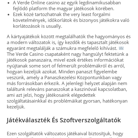
A Verde Online casino az egyik legdinamikusabban
fejlődő platform the magyar játékosok körében.
Ezek közé tartozhatnak the very least forgalmi
követelmények, időkorlátok és bizonyos játékokra való
korlátozások is usually.
A kártyajátékok között megtalálhatók the hagyományos és
a modern változatok is, így kezdők és tapasztalt játékosok
egyaránt megtalálják a számukra megfelelő kihívást.
The Verde Casino csapataként nagy hangsúlyt fektetünk a
játékosok panaszaira, mivel ezek értékes információkat
nyújtanak some sort of felmerült problémákról és arról,
hogyan kezeljük azokat. Minden panaszt figyelembe
veszünk, amely a Panaszkezelési Központunkban vagy
más forrásokban érkezik. A jelenlegi helyzet alapján nem
találtunk releváns panaszokat a kaszinóval kapcsolatban,
ami azt jelzi, hogy játékosaink elégedettek
szolgáltatásainkkal és problémáikat gyorsan, hatékonyan
kezeljük.
Játékválaszték És Szoftverszolgáltatók
Ezen szolgáltatók változatos játékaival biztosítjuk, hogy