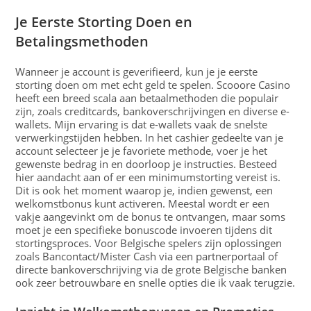
Je Eerste Storting Doen en
Betalingsmethoden
Wanneer je account is geverifieerd, kun je je eerste
storting doen om met echt geld te spelen. Scooore Casino
heeft een breed scala aan betaalmethoden die populair
zijn, zoals creditcards, bankoverschrijvingen en diverse e-
wallets. Mijn ervaring is dat e-wallets vaak de snelste
verwerkingstijden hebben. In het cashier gedeelte van je
account selecteer je je favoriete methode, voer je het
gewenste bedrag in en doorloop je instructies. Besteed
hier aandacht aan of er een minimumstorting vereist is.
Dit is ook het moment waarop je, indien gewenst, een
welkomstbonus kunt activeren. Meestal wordt er een
vakje aangevinkt om de bonus te ontvangen, maar soms
moet je een specifieke bonuscode invoeren tijdens dit
stortingsproces. Voor Belgische spelers zijn oplossingen
zoals Bancontact/Mister Cash via een partnerportaal of
directe bankoverschrijving via de grote Belgische banken
ook zeer betrouwbare en snelle opties die ik vaak terugzie.