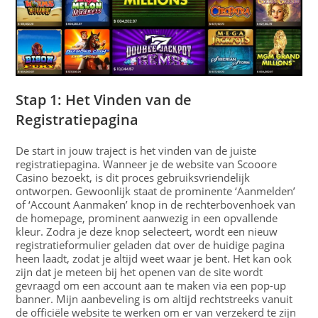
Stap 1: Het Vinden van de
Registratiepagina
De start in jouw traject is het vinden van de juiste
registratiepagina. Wanneer je de website van Scooore
Casino bezoekt, is dit proces gebruiksvriendelijk
ontworpen. Gewoonlijk staat de prominente ‘Aanmelden’
of ‘Account Aanmaken’ knop in de rechterbovenhoek van
de homepage, prominent aanwezig in een opvallende
kleur. Zodra je deze knop selecteert, wordt een nieuw
registratieformulier geladen dat over de huidige pagina
heen laadt, zodat je altijd weet waar je bent. Het kan ook
zijn dat je meteen bij het openen van de site wordt
gevraagd om een account aan te maken via een pop-up
banner. Mijn aanbeveling is om altijd rechtstreeks vanuit
de officiële website te werken om er van verzekerd te zijn