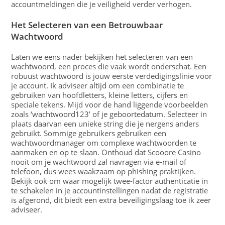
accountmeldingen die je veiligheid verder verhogen.
Het Selecteren van een Betrouwbaar
Wachtwoord
Laten we eens nader bekijken het selecteren van een
wachtwoord, een proces die vaak wordt onderschat. Een
robuust wachtwoord is jouw eerste verdedigingslinie voor
je account. Ik adviseer altijd om een combinatie te
gebruiken van hoofdletters, kleine letters, cijfers en
speciale tekens. Mijd voor de hand liggende voorbeelden
zoals ‘wachtwoord123’ of je geboortedatum. Selecteer in
plaats daarvan een unieke string die je nergens anders
gebruikt. Sommige gebruikers gebruiken een
wachtwoordmanager om complexe wachtwoorden te
aanmaken en op te slaan. Onthoud dat Scooore Casino
nooit om je wachtwoord zal navragen via e-mail of
telefoon, dus wees waakzaam op phishing praktijken.
Bekijk ook om waar mogelijk twee-factor authenticatie in
te schakelen in je accountinstellingen nadat de registratie
is afgerond, dit biedt een extra beveiligingslaag toe ik zeer
adviseer.