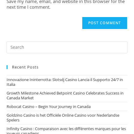
Save my name, email, and website in this browser for the
next time I comment.
Recent Posts
Innovazione Ininterrotta: Slotsdj Casino Lancia il Supporto 24/7 in
Italia
Growth Milestone Achieved Betpoint Casino Celebrates Success in
Canada Market
Robocat Casino – Begin Your Journey in Canada
Goldzino Casino is het Officiële Online Casino voor Nederlandse
Spelers
Infinity Casino : Comparaison avec les différentes marques pour les
joueurs canadiens