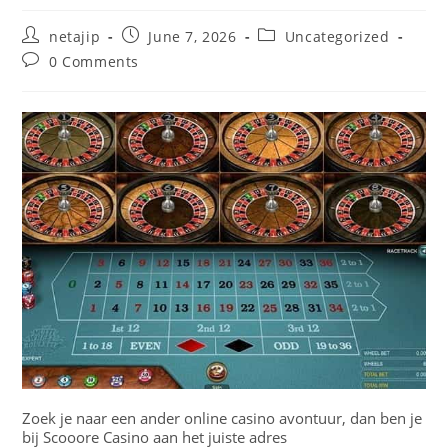
netajip
June 7, 2026
Uncategorized
0 Comments
Zoek je naar een ander online casino avontuur, dan ben je
bij Scooore Casino aan het juiste adres