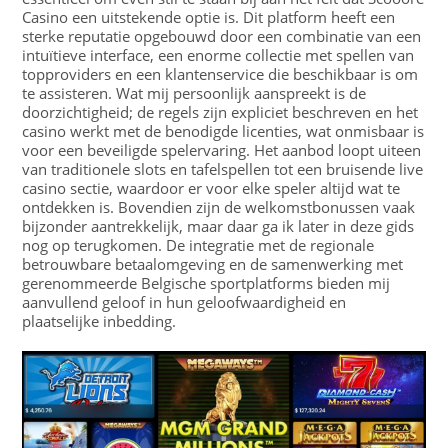
Casino een uitstekende optie is. Dit platform heeft een
sterke reputatie opgebouwd door een combinatie van een
intuïtieve interface, een enorme collectie met spellen van
topproviders en een klantenservice die beschikbaar is om
te assisteren. Wat mij persoonlijk aanspreekt is de
doorzichtigheid; de regels zijn expliciet beschreven en het
casino werkt met de benodigde licenties, wat onmisbaar is
voor een beveiligde spelervaring. Het aanbod loopt uiteen
van traditionele slots en tafelspellen tot een bruisende live
casino sectie, waardoor er voor elke speler altijd wat te
ontdekken is. Bovendien zijn de welkomstbonussen vaak
bijzonder aantrekkelijk, maar daar ga ik later in deze gids
nog op terugkomen. De integratie met de regionale
betrouwbare betaalomgeving en de samenwerking met
gerenommeerde Belgische sportplatforms bieden mij
aanvullend geloof in hun geloofwaardigheid en
plaatselijke inbedding.