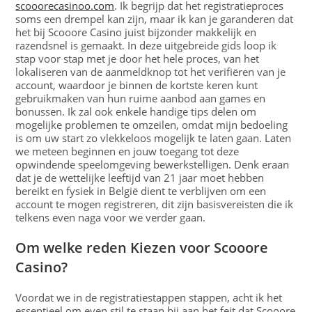
scooorecasinoo.com
. Ik begrijp dat het registratieproces
soms een drempel kan zijn, maar ik kan je garanderen dat
het bij Scooore Casino juist bijzonder makkelijk en
razendsnel is gemaakt. In deze uitgebreide gids loop ik
stap voor stap met je door het hele proces, van het
lokaliseren van de aanmeldknop tot het verifiëren van je
account, waardoor je binnen de kortste keren kunt
gebruikmaken van hun ruime aanbod aan games en
bonussen. Ik zal ook enkele handige tips delen om
mogelijke problemen te omzeilen, omdat mijn bedoeling
is om uw start zo vlekkeloos mogelijk te laten gaan. Laten
we meteen beginnen en jouw toegang tot deze
opwindende speelomgeving bewerkstelligen. Denk eraan
dat je de wettelijke leeftijd van 21 jaar moet hebben
bereikt en fysiek in België dient te verblijven om een
account te mogen registreren, dit zijn basisvereisten die ik
telkens even naga voor we verder gaan.
Om welke reden Kiezen voor Scooore
Casino?
Voordat we in de registratiestappen stappen, acht ik het
essentieel om even stil te staan bij aan het feit dat Scooore