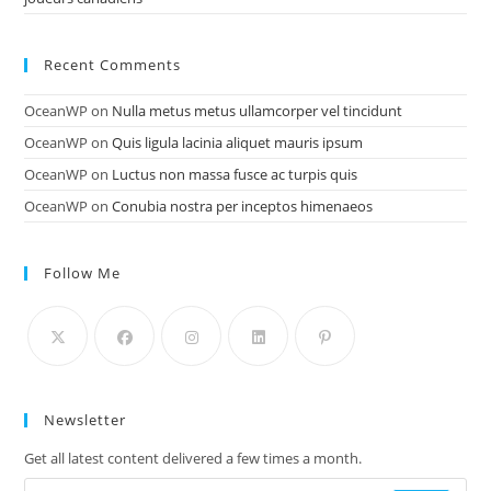
Recent Comments
OceanWP
on
Nulla metus metus ullamcorper vel tincidunt
OceanWP
on
Quis ligula lacinia aliquet mauris ipsum
OceanWP
on
Luctus non massa fusce ac turpis quis
OceanWP
on
Conubia nostra per inceptos himenaeos
Follow Me
Newsletter
Get all latest content delivered a few times a month.