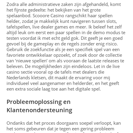
Zodra alle administratieve zaken zijn afgehandeld, komt
het fijnste gedeelte: het bekijken van het grote
spelaanbod. Scooore Casino rangschikt haar spellen
helder, zodat je makkelijk kunt navigeren tussen slots,
tafelspellen, live dealer games en meer. Ik beleef het zelf
altijd leuk om eerst een paar spellen in de demo modus te
testen voordat ik met echt geld gok. Dit geeft je een goed
gevoel bij de gameplay en de regels zonder enig risico.
Gebruik de zoekfunctie als je een specifiek spel van een
favoriete ontwikkelaar opzoekt, of zoek door de collectie
van ‘nieuwe spellen’ om als vooraan de laatste releases te
beleven. De mogelijkheden zijn eindeloos. Let in de live
casino sectie vooral op de tafels met dealers die
Nederlands kletsen, dit maakt de ervaring voor mij
individueel veel aangenamer en helderder, en het geeft
een extra sociale laag toe aan het digitale spel.
Probleemoplossing en
Klantenondersteuning
Ondanks dat het proces doorgaans soepel verloopt, kan
het soms gebeuren dat je tegen een gering probleem