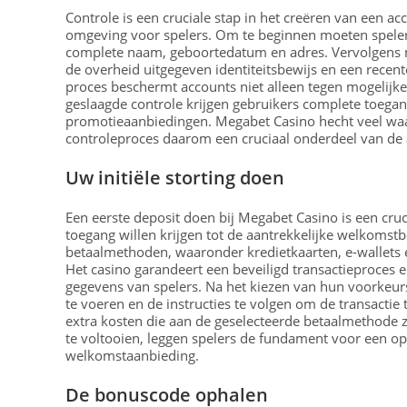
Controle is een cruciale stap in het creëren van een a
omgeving voor spelers. Om te beginnen moeten speler
complete naam, geboortedatum en adres. Vervolgens m
de overheid uitgegeven identiteitsbewijs en een recente
proces beschermt accounts niet alleen tegen mogelijke
geslaagde controle krijgen gebruikers complete toega
promotieaanbiedingen. Megabet Casino hecht veel waa
controleproces daarom een cruciaal onderdeel van de 
Uw initiële storting doen
Een eerste deposit doen bij Megabet Casino is een cru
toegang willen krijgen tot de aantrekkelijke welkomstb
betaalmethoden, waaronder kredietkaarten, e-wallets 
Het casino garandeert een beveiligd transactieproces
gegevens van spelers. Na het kiezen van hun voorkeur
te voeren en de instructies te volgen om de transactie
extra kosten die aan de geselecteerde betaalmethode z
te voltooien, leggen spelers de fundament voor een o
welkomstaanbieding.
De bonuscode ophalen