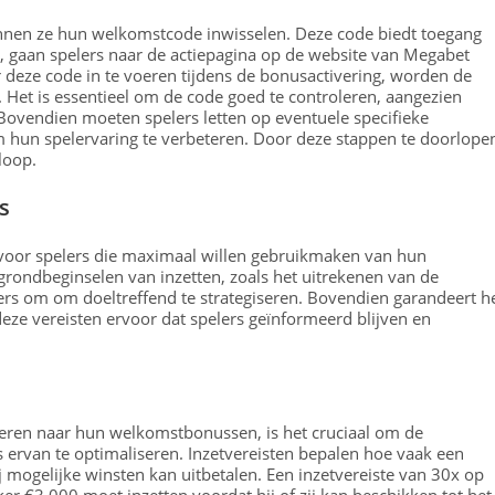
unnen ze hun welkomstcode inwisselen. Deze code biedt toegang
, gaan spelers naar de actiepagina op de website van Megabet
r deze code in te voeren tijdens de bonusactivering, worden de
Het is essentieel om de code goed te controleren, aangezien
Bovendien moeten spelers letten op eventuele specifieke
hun spelervaring te verbeteren. Door deze stappen te doorlope
loop.
s
p voor spelers die maximaal willen gebruikmaken van hun
grondbeginselen van inzetten, zoals het uitrekenen van de
ers om om doeltreffend te strategiseren. Bovendien garandeert h
eze vereisten ervoor dat spelers geïnformeerd blijven en
peren naar hun welkomstbonussen, is het cruciaal om de
s ervan te optimaliseren. Inzetvereisten bepalen hoe vaak een
j mogelijke winsten kan uitbetalen. Een inzetvereiste van 30x op