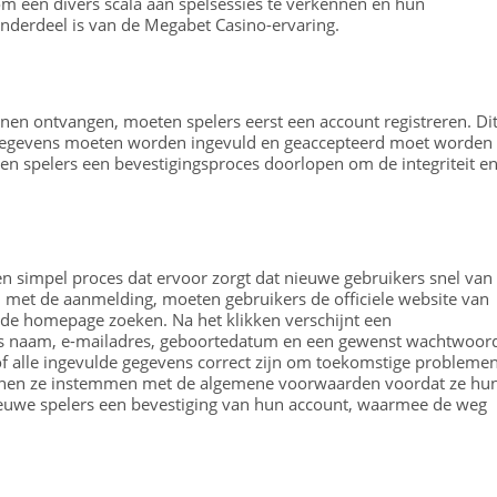
m een divers scala aan spelsessies te verkennen en hun
onderdeel is van de Megabet Casino-ervaring.
en ontvangen, moeten spelers eerst een account registreren. Di
le gegevens moeten worden ingevuld en geaccepteerd moet worden
n spelers een bevestigingsproces doorlopen om de integriteit e
n simpel proces dat ervoor zorgt dat nieuwe gebruikers snel van
met de aanmelding, moeten gebruikers de officiele website van
e homepage zoeken. Na het klikken verschijnt een
oals naam, e-mailadres, geboortedatum en een gewenst wachtwoor
f alle ingevulde gegevens correct zijn om toekomstige probleme
unnen ze instemmen met de algemene voorwaarden voordat ze hu
nieuwe spelers een bevestiging van hun account, waarmee de weg