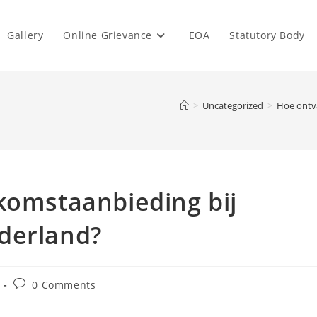
Gallery
Online Grievance
EOA
Statutory Body
>
Uncategorized
>
Hoe ontva
komstaanbieding bij
derland?
0 Comments