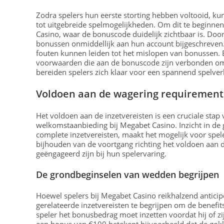
Zodra spelers hun eerste storting hebben voltooid, k
tot uitgebreide spelmogelijkheden. Om dit te beginnen
Casino, waar de bonuscode duidelijk zichtbaar is. Doo
bonussen onmiddellijk aan hun account bijgeschreven. 
fouten kunnen leiden tot het mislopen van bonussen. 
voorwaarden die aan de bonuscode zijn verbonden om 
bereiden spelers zich klaar voor een spannend spelver
Voldoen aan de wagering requirement
Het voldoen aan de inzetvereisten is een cruciale sta
welkomstaanbieding bij Megabet Casino. Inzicht in de 
complete inzetvereisten, maakt het mogelijk voor spel
bijhouden van de voortgang richting het voldoen aan d
geëngageerd zijn bij hun spelervaring.
De grondbeginselen van wedden begrijpen
Hoewel spelers bij Megabet Casino reikhalzend antici
gerelateerde inzetvereisten te begrijpen om de benefit
speler het bonusbedrag moet inzetten voordat hij of zi