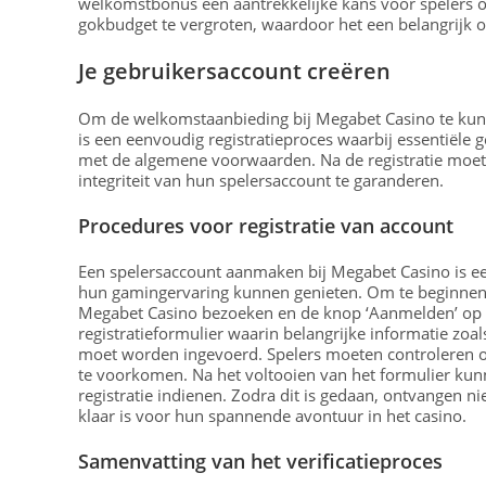
welkomstbonus een aantrekkelijke kans voor spelers o
gokbudget te vergroten, waardoor het een belangrijk 
Je gebruikersaccount creëren
Om de welkomstaanbieding bij Megabet Casino te kunn
is een eenvoudig registratieproces waarbij essentië
met de algemene voorwaarden. Na de registratie moete
integriteit van hun spelersaccount te garanderen.
Procedures voor registratie van account
Een spelersaccount aanmaken bij Megabet Casino is ee
hun gamingervaring kunnen genieten. Om te beginnen 
Megabet Casino bezoeken en de knop ‘Aanmelden’ op d
registratieformulier waarin belangrijke informatie z
moet worden ingevoerd. Spelers moeten controleren o
te voorkomen. Na het voltooien van het formulier k
registratie indienen. Zodra dit is gedaan, ontvangen 
klaar is voor hun spannende avontuur in het casino.
Samenvatting van het verificatieproces