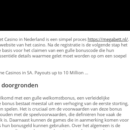
t Casino in Nederland is een simpel proces
https://megabett.nl/
.
ebsite van het casino. Na de registratie is de volgende stap het
de basis voor het claimen van een gulle bonuscode die hun
r essentiële details waarmee gelet moet worden op om een soepel
o doorgronden
lkomd met een gulle welkomstbonus, een verleidelijke
bonus bestaat meestal uit een verhoging van de eerste storting,
nen spelen. Het is cruciaal om de voorwaarden van deze bonus
g houden met de speelvoorwaarden, die definiëren hoe vaak de
 is. Daarnaast kunnen de games die in aanmerking komen voor
ers hun bonusgeld kunnen gebruiken. Over het algemeen is de