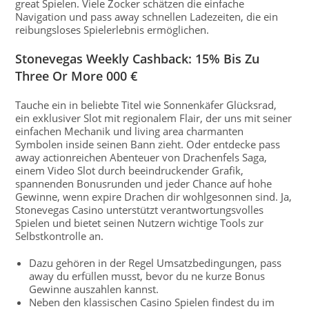
great Spielen. Viele Zocker schätzen die einfache
Navigation und pass away schnellen Ladezeiten, die ein
reibungsloses Spielerlebnis ermöglichen.
Stonevegas Weekly Cashback: 15% Bis Zu
Three Or More 000 €
Tauche ein in beliebte Titel wie Sonnenkäfer Glücksrad,
ein exklusiver Slot mit regionalem Flair, der uns mit seiner
einfachen Mechanik und living area charmanten
Symbolen inside seinen Bann zieht. Oder entdecke pass
away actionreichen Abenteuer von Drachenfels Saga,
einem Video Slot durch beeindruckender Grafik,
spannenden Bonusrunden und jeder Chance auf hohe
Gewinne, wenn expire Drachen dir wohlgesonnen sind. Ja,
Stonevegas Casino unterstützt verantwortungsvolles
Spielen und bietet seinen Nutzern wichtige Tools zur
Selbstkontrolle an.
Dazu gehören in der Regel Umsatzbedingungen, pass
away du erfüllen musst, bevor du ne kurze Bonus
Gewinne auszahlen kannst.
Neben den klassischen Casino Spielen findest du im