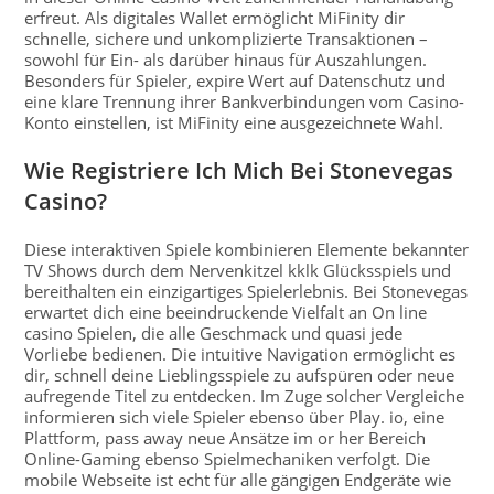
erfreut. Als digitales Wallet ermöglicht MiFinity dir
schnelle, sichere und unkomplizierte Transaktionen –
sowohl für Ein- als darüber hinaus für Auszahlungen.
Besonders für Spieler, expire Wert auf Datenschutz und
eine klare Trennung ihrer Bankverbindungen vom Casino-
Konto einstellen, ist MiFinity eine ausgezeichnete Wahl.
Wie Registriere Ich Mich Bei Stonevegas
Casino?
Diese interaktiven Spiele kombinieren Elemente bekannter
TV Shows durch dem Nervenkitzel kklk Glücksspiels und
bereithalten ein einzigartiges Spielerlebnis. Bei Stonevegas
erwartet dich eine beeindruckende Vielfalt an On line
casino Spielen, die alle Geschmack und quasi jede
Vorliebe bedienen. Die intuitive Navigation ermöglicht es
dir, schnell deine Lieblingsspiele zu aufspüren oder neue
aufregende Titel zu entdecken. Im Zuge solcher Vergleiche
informieren sich viele Spieler ebenso über Play. io, eine
Plattform, pass away neue Ansätze im or her Bereich
Online-Gaming ebenso Spielmechaniken verfolgt. Die
mobile Webseite ist echt für alle gängigen Endgeräte wie