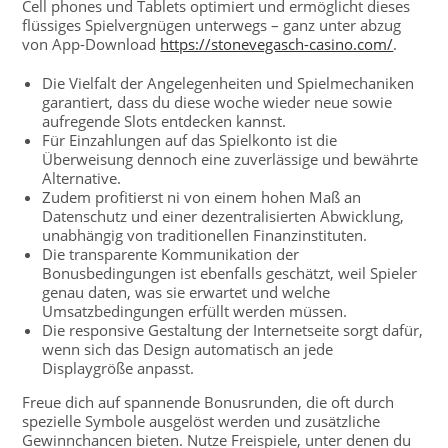
Cell phones und Tablets optimiert und ermöglicht dieses
flüssiges Spielvergnügen unterwegs – ganz unter abzug
von App-Download
https://stonevegasch-casino.com/
.
Die Vielfalt der Angelegenheiten und Spielmechaniken
garantiert, dass du diese woche wieder neue sowie
aufregende Slots entdecken kannst.
Für Einzahlungen auf das Spielkonto ist die
Überweisung dennoch eine zuverlässige und bewährte
Alternative.
Zudem profitierst ni von einem hohen Maß an
Datenschutz und einer dezentralisierten Abwicklung,
unabhängig von traditionellen Finanzinstituten.
Die transparente Kommunikation der
Bonusbedingungen ist ebenfalls geschätzt, weil Spieler
genau daten, was sie erwartet und welche
Umsatzbedingungen erfüllt werden müssen.
Die responsive Gestaltung der Internetseite sorgt dafür,
wenn sich das Design automatisch an jede
Displaygröße anpasst.
Freue dich auf spannende Bonusrunden, die oft durch
spezielle Symbole ausgelöst werden und zusätzliche
Gewinnchancen bieten. Nutze Freispiele, unter denen du