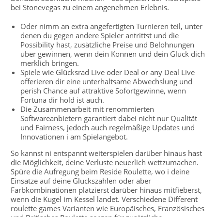
bei Stonevegas zu einem angenehmen Erlebnis.
Oder nimm an extra angefertigten Turnieren teil, unter
denen du gegen andere Spieler antrittst und die
Possibility hast, zusätzliche Preise und Belohnungen
über gewinnen, wenn dein Können und dein Glück dich
merklich bringen.
Spiele wie Glücksrad Live oder Deal or any Deal Live
offerieren dir eine unterhaltsame Abwechslung und
perish Chance auf attraktive Sofortgewinne, wenn
Fortuna dir hold ist auch.
Die Zusammenarbeit mit renommierten
Softwareanbietern garantiert dabei nicht nur Qualität
und Fairness, jedoch auch regelmäßige Updates und
Innovationen i am Spielangebot.
So kannst ni entspannt weiterspielen darüber hinaus hast
die Möglichkeit, deine Verluste neuerlich wettzumachen.
Spüre die Aufregung beim Reside Roulette, wo i deine
Einsätze auf deine Glückszahlen oder aber
Farbkombinationen platzierst darüber hinaus mitfieberst,
wenn die Kugel im Kessel landet. Verschiedene Different
roulette games Varianten wie Europäisches, Französisches