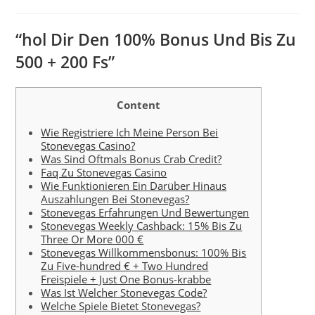
“hol Dir Den 100% Bonus Und Bis Zu
500 + 200 Fs”
Content
Wie Registriere Ich Meine Person Bei
Stonevegas Casino?
Was Sind Oftmals Bonus Crab Credit?
Faq Zu Stonevegas Casino
Wie Funktionieren Ein Darüber Hinaus
Auszahlungen Bei Stonevegas?
Stonevegas Erfahrungen Und Bewertungen
Stonevegas Weekly Cashback: 15% Bis Zu
Three Or More 000 €
Stonevegas Willkommensbonus: 100% Bis
Zu Five-hundred € + Two Hundred
Freispiele + Just One Bonus-krabbe
Was Ist Welcher Stonevegas Code?
Welche Spiele Bietet Stonevegas?