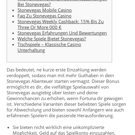
Bei Stonevegas?
Stonevegas Mobile Casino
Faq Zu Stonevegas Casino
Stonevegas Weekly Cashback: 15% Bis Zu
Three Or More 000 €
Stonevegas Erfahrungen Und Bewertungen
Welche Spiele Bietet Stonevegas?
Tischspiele – Klassische Casino
Unterhaltung
Das bedeutet, ne kurze erste Einzahlung werden
verdoppelt, sodass man mit mehr Guthaben in dein
Stonevegas Abenteuer starten vermagst. Dieser Bonus
ermöglicht es dir, die vielfältige Spielauswahl von
Stonevegas ausgiebig über testen und deine
Gewinnchancen zu erhöhen, wenn Fortuna dir gewogen
ist. Verschiedene Varianten dieser beliebten Spiele sorgen
für Abwechslung und bieten sowohl Anfängern wie auch
erfahrenen Spielern die passende Herausforderung.
Sie bieten nicht wirklich eine unkomplizierte
Möglichkeit, Geld auf das Spielkonto einzuzahlen,