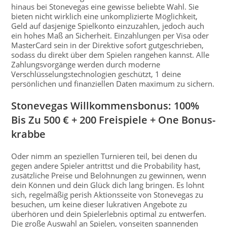
hinaus bei Stonevegas eine gewisse beliebte Wahl. Sie
bieten nicht wirklich eine unkomplizierte Möglichkeit,
Geld auf dasjenige Spielkonto einzuzahlen, jedoch auch
ein hohes Maß an Sicherheit. Einzahlungen per Visa oder
MasterCard sein in der Direktive sofort gutgeschrieben,
sodass du direkt über dem Spielen rangehen kannst. Alle
Zahlungsvorgänge werden durch moderne
Verschlüsselungstechnologien geschützt, 1 deine
persönlichen und finanziellen Daten maximum zu sichern.
Stonevegas Willkommensbonus: 100%
Bis Zu 500 € + 200 Freispiele + One Bonus-
krabbe
Oder nimm an speziellen Turnieren teil, bei denen du
gegen andere Spieler antrittst und die Probability hast,
zusätzliche Preise und Belohnungen zu gewinnen, wenn
dein Können und dein Glück dich lang bringen. Es lohnt
sich, regelmäßig perish Aktionsseite von Stonevegas zu
besuchen, um keine dieser lukrativen Angebote zu
überhören und dein Spielerlebnis optimal zu entwerfen.
Die große Auswahl an Spielen, vonseiten spannenden