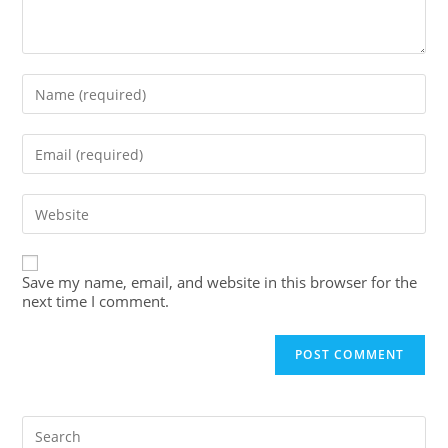
Save my name, email, and website in this browser for the
next time I comment.