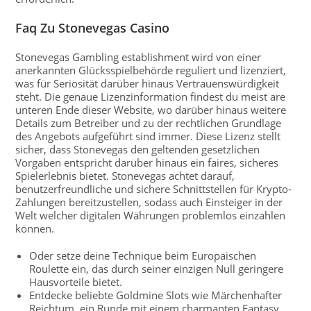
Faq Zu Stonevegas Casino
Stonevegas Gambling establishment wird von einer
anerkannten Glücksspielbehörde reguliert und lizenziert,
was für Seriosität darüber hinaus Vertrauenswürdigkeit
steht. Die genaue Lizenzinformation findest du meist are
unteren Ende dieser Website, wo darüber hinaus weitere
Details zum Betreiber und zu der rechtlichen Grundlage
des Angebots aufgeführt sind immer. Diese Lizenz stellt
sicher, dass Stonevegas den geltenden gesetzlichen
Vorgaben entspricht darüber hinaus ein faires, sicheres
Spielerlebnis bietet. Stonevegas achtet darauf,
benutzerfreundliche und sichere Schnittstellen für Krypto-
Zahlungen bereitzustellen, sodass auch Einsteiger in der
Welt welcher digitalen Währungen problemlos einzahlen
können.
Oder setze deine Technique beim Europäischen
Roulette ein, das durch seiner einzigen Null geringere
Hausvorteile bietet.
Entdecke beliebte Goldmine Slots wie Märchenhafter
Reichtum, ein Runde mit einem charmanten Fantasy