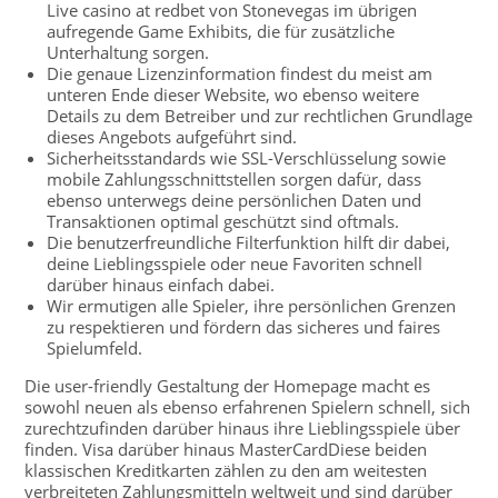
Live casino at redbet von Stonevegas im übrigen
aufregende Game Exhibits, die für zusätzliche
Unterhaltung sorgen.
Die genaue Lizenzinformation findest du meist am
unteren Ende dieser Website, wo ebenso weitere
Details zu dem Betreiber und zur rechtlichen Grundlage
dieses Angebots aufgeführt sind.
Sicherheitsstandards wie SSL-Verschlüsselung sowie
mobile Zahlungsschnittstellen sorgen dafür, dass
ebenso unterwegs deine persönlichen Daten und
Transaktionen optimal geschützt sind oftmals.
Die benutzerfreundliche Filterfunktion hilft dir dabei,
deine Lieblingsspiele oder neue Favoriten schnell
darüber hinaus einfach dabei.
Wir ermutigen alle Spieler, ihre persönlichen Grenzen
zu respektieren und fördern das sicheres und faires
Spielumfeld.
Die user-friendly Gestaltung der Homepage macht es
sowohl neuen als ebenso erfahrenen Spielern schnell, sich
zurechtzufinden darüber hinaus ihre Lieblingsspiele über
finden. Visa darüber hinaus MasterCardDiese beiden
klassischen Kreditkarten zählen zu den am weitesten
verbreiteten Zahlungsmitteln weltweit und sind darüber