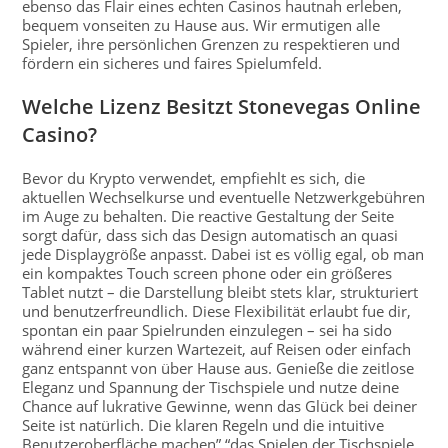
ebenso das Flair eines echten Casinos hautnah erleben,
bequem vonseiten zu Hause aus. Wir ermutigen alle
Spieler, ihre persönlichen Grenzen zu respektieren und
fördern ein sicheres und faires Spielumfeld.
Welche Lizenz Besitzt Stonevegas Online
Casino?
Bevor du Krypto verwendet, empfiehlt es sich, die
aktuellen Wechselkurse und eventuelle Netzwerkgebühren
im Auge zu behalten. Die reactive Gestaltung der Seite
sorgt dafür, dass sich das Design automatisch an quasi
jede Displaygröße anpasst. Dabei ist es völlig egal, ob man
ein kompaktes Touch screen phone oder ein größeres
Tablet nutzt – die Darstellung bleibt stets klar, strukturiert
und benutzerfreundlich. Diese Flexibilität erlaubt fue dir,
spontan ein paar Spielrunden einzulegen – sei ha sido
während einer kurzen Wartezeit, auf Reisen oder einfach
ganz entspannt von über Hause aus. Genieße die zeitlose
Eleganz und Spannung der Tischspiele und nutze deine
Chance auf lukrative Gewinne, wenn das Glück bei deiner
Seite ist natürlich. Die klaren Regeln und die intuitive
Benutzeroberfläche machen” “das Spielen der Tischspiele