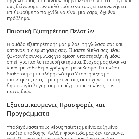
οργανισμούς που δίνουν συμβουλευτική για το τζόγο και
σας δείχνουμε τον απλό τρόπο να τους επικοινωνήσετε.
Επιθυμούμε το παιχνίδι να είναι μια χαρά, όχι ένα
πρόβλημα.
Ποιοτική Εξυπηρέτηση Πελατών
Η ομάδα εξυπηρέτησής μας μιλάει τη γλώσσα σας και
κατανοεί τις ερωτήσεις σας. Είμαστε δίπλα σας μέσω
ζωντανής συνομιλίας για άμεση υποστήριξη, ή μέσω
email για πιο λεπτομερή αιτήματα. Στόχος μας είναι να
λύνουμε κάθε θέμα γρήγορα, με σεβασμό. Επιπλέον,
διαθέτουμε μια πλήρη ενότητα Υποστήριξης με
απαντήσεις σε ό,τι μπορεί να σας απασχολεί: από τη
δημιουργία λογαριασμού μέχρι τους κανόνες των
παιχνιδιών.
Εξατομικευμένες Προσφορές και
Προγράμματα
Υποδεχόμαστε τους νέους παίκτες με ένα αυξημένο
πακέτο υποδοχής. Αλλά η φροντίδα μας δεν τελειώνει
εκεί. Οι τακτικοί μας πελάτες συμμετέχουν σε ένα