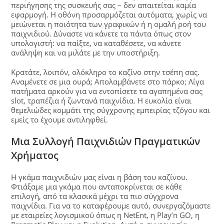
περιήγησης της συσκευής σας – δεν απαιτείται καμία
εφαρμογή. Η οθόνη προσαρμόζεται αυτόματα, χωρίς να
μειώνεται η ποιότητα των γραφικών ή η ομαλή ροή του
παιχνιδιού. Δύναστε να κάνετε τα πάντα όπως στον
υπολογιστή: να παίξτε, να καταθέσετε, να κάνετε
ανάληψη και να μιλάτε με την υποστήριξη.
Κρατάτε, λοιπόν, ολόκληρο το καζίνο στην τσέπη σας.
Αναμένετε σε μια ουρά; Απολαμβάνετε στο πάρκο; Λίγα
πατήματα αρκούν για να εντοπίσετε τα αγαπημένα σας
slot, τραπέζια ή ζωντανά παιχνίδια. Η ευκολία είναι
θεμελιώδες κομμάτι της σύγχρονης εμπειρίας τζόγου και
εμείς το έχουμε αντιληφθεί.
Μια Συλλογή Παιχνιδιών Πραγματικών
Χρήματος
Η γκάμα παιχνιδιών μας είναι η βάση του καζίνου.
Φτιάξαμε μια γκάμα που ανταποκρίνεται σε κάθε
επιλογή, από τα κλασικά μέχρι τα πιο σύγχρονα
παιχνίδια. Για να το καταφέρουμε αυτό, συνεργαζόμαστε
με εταιρείες λογισμικού όπως η NetEnt, η Play’n GO, η