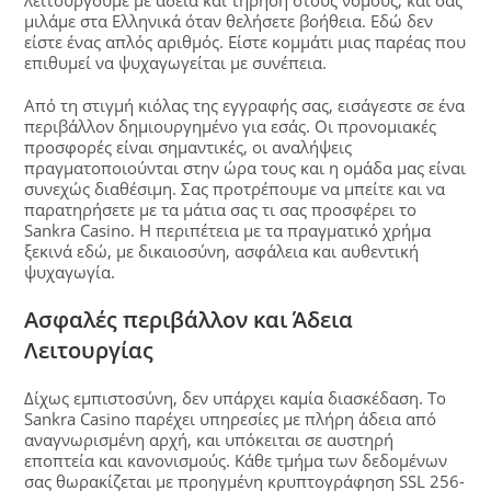
λειτουργούμε με άδεια και τήρηση στους νόμους, και σας
μιλάμε στα Ελληνικά όταν θελήσετε βοήθεια. Εδώ δεν
είστε ένας απλός αριθμός. Είστε κομμάτι μιας παρέας που
επιθυμεί να ψυχαγωγείται με συνέπεια.
Από τη στιγμή κιόλας της εγγραφής σας, εισάγεστε σε ένα
περιβάλλον δημιουργημένο για εσάς. Οι προνομιακές
προσφορές είναι σημαντικές, οι αναλήψεις
πραγματοποιούνται στην ώρα τους και η ομάδα μας είναι
συνεχώς διαθέσιμη. Σας προτρέπουμε να μπείτε και να
παρατηρήσετε με τα μάτια σας τι σας προσφέρει το
Sankra Casino. Η περιπέτεια με τα πραγματικό χρήμα
ξεκινά εδώ, με δικαιοσύνη, ασφάλεια και αυθεντική
ψυχαγωγία.
Ασφαλές περιβάλλον και Άδεια
Λειτουργίας
Δίχως εμπιστοσύνη, δεν υπάρχει καμία διασκέδαση. Το
Sankra Casino παρέχει υπηρεσίες με πλήρη άδεια από
αναγνωρισμένη αρχή, και υπόκειται σε αυστηρή
εποπτεία και κανονισμούς. Κάθε τμήμα των δεδομένων
σας θωρακίζεται με προηγμένη κρυπτογράφηση SSL 256-