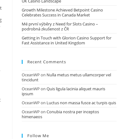
UK Casino Landscape
t
Growth Milestone Achieved Betpoint Casino
Celebrates Success in Canada Market
g
Mé první výběry z Need for Slots Casino –
s
podrobná zkušenost z ČR
u
Getting in Touch with Glorion Casino Support for
Fast Assistance in United Kingdom
Recent Comments
p
OceanWP
on
Nulla metus metus ullamcorper vel
tincidunt
OceanWP
on
Quis ligula lacinia aliquet mauris
ipsum
t
OceanWP
on
Luctus non massa fusce ac turpis quis
OceanWP
on
Conubia nostra per inceptos
himenaeos
Follow Me