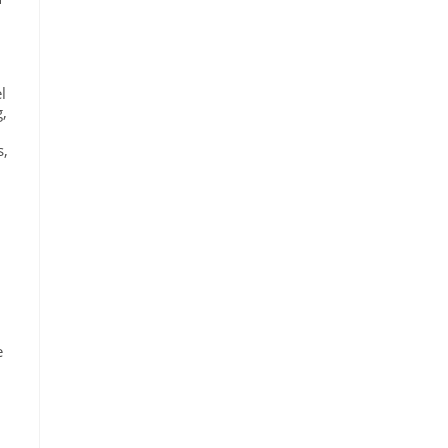
l
g,
s,
e