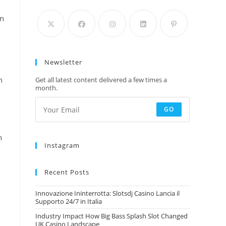
en
Newsletter
n
Get all latest content delivered a few times a
month.
n
GO
n
Instagram
Recent Posts
Innovazione Ininterrotta: Slotsdj Casino Lancia il
Supporto 24/7 in Italia
Industry Impact How Big Bass Splash Slot Changed
UK Casino Landscape