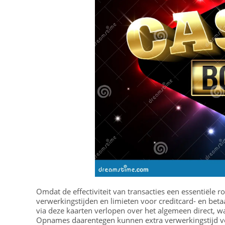
Omdat de effectiviteit van transacties een essentiële ro
verwerkingstijden en limieten voor creditcard- en beta
via deze kaarten verlopen over het algemeen direct, 
Opnames daarentegen kunnen extra verwerkingstijd ver