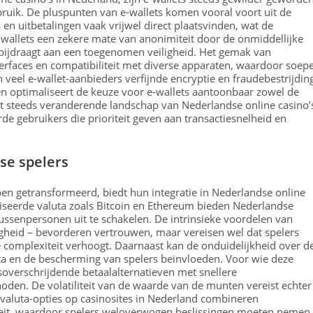
ruik. De pluspunten van e-wallets komen vooral voort uit de
 en uitbetalingen vaak vrijwel direct plaatsvinden, wat de
e-wallets een zekere mate van anonimiteit door de onmiddellijke
 bijdraagt aan een toegenomen veiligheid. Het gemak van
erfaces en compatibiliteit met diverse apparaten, waardoor soepe
veel e-wallet-aanbieders verfijnde encryptie en fraudebestrijdin
oren optimaliseert de keuze voor e-wallets aantoonbaar zowel de
 het steeds veranderende landschap van Nederlandse online casino’
e gebruikers die prioriteit geven aan transactiesnelheid en
se spelers
ben getransformeerd, biedt hun integratie in Nederlandse online
liseerde valuta zoals Bitcoin en Ethereum bieden Nederlandse
tussenpersonen uit te schakelen. De intrinsieke voordelen van
ligheid – bevorderen vertrouwen, maar vereisen wel dat spelers
e complexiteit verhoogt. Daarnaast kan de onduidelijkheid over d
uta en de bescherming van spelers beïnvloeden. Voor wie deze
soverschrijdende betaalalternatieven met snellere
thoden. De volatiliteit van de waarde van de munten vereist echter
ovaluta-opties op casinosites in Nederland combineren
teit, waardoor spelers weloverwogen beslissingen moeten nemen