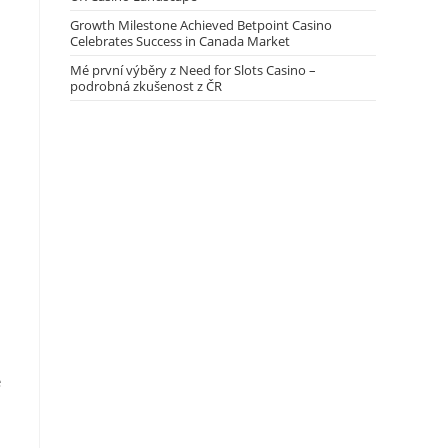
Growth Milestone Achieved Betpoint Casino
Celebrates Success in Canada Market
Mé první výběry z Need for Slots Casino –
podrobná zkušenost z ČR
e