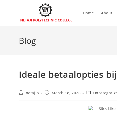
Home
About
Blog
Ideale betaalopties bi
netajip
March 18, 2026
Uncategoriz