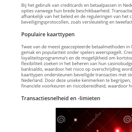
Bij het gebruik van creditcards en betaalpassen in Ne
opties vanwege hun brede beschikbaarheid. Transactie
afhankelijk van het beleid en de reguleringen van he
beveiligingsprotocollen, zoals versleuteling en tweefa
Populaire kaarttypen
Twee van de meest geaccepteerde betaalmethoden in Ne
gemak en populariteit onder spelers weerspiegelt. Cre
loyaliteitsprogramma’s en de mogelijkheid om kortstond
flexibiliteit zoeken in het beheren van hun casinobudg
banksaldo, waardoor het risico op overschrijding word
kaarttypen ondersteunen beveiligde transacties met ste
Nederland. Door deze unieke kenmerken te begrijpen, k
financiële voorkeuren en risicobereidheid, waardoor h
Transactiesnelheid en -limieten