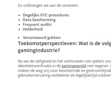
Zo volbrengen we aan de vereisten:
Degelijke KYC-procedures
Data bescherming
Frequent audits
Helderheid
Verantwoord gokken
Toekomstperspectieven: Wat is de volge
gamingindustrie?
Nu we de veiligheid en het vertrouwen van spelers vo
identiteitsverificatie in de
gamingwereld
niet negeren. 
maken de weg vrij voor beschermde en gestroomlijnde
gebruikerservaring verbeteren en tegelijkertijd voldoen