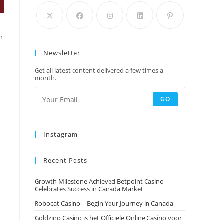
n
e
Newsletter
Get all latest content delivered a few times a
month.
GO
e
Instagram
Recent Posts
Growth Milestone Achieved Betpoint Casino
Celebrates Success in Canada Market
Robocat Casino – Begin Your Journey in Canada
Goldzino Casino is het Officiële Online Casino voor