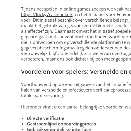
Tijdens het spelen in online games zoeken we vaak naa
https://lucky7casinonl.nl/
, en het Initiatief voor Eenvo
voor. Dit initiatief beschikt over verschillende belangr
maakt het gebruik van geavanceerde biometrische techno
als effectief zijn. Daarnaast omvat het initiatief soep
gepaard gaat met conventionele methoden wordt vermi
die is ontworpen om op verschillende platformen te we
gegevensbeschermingsmaatregelen ondersteunen deze 
vertrouwelijk blijft. Uiteindelijk zijn we ervan overtuig
verbeteren, maar ons ook dichter bij een meer geopt
Voordelen voor spelers: Versnelde en ef
Voortbouwend op de vooruitgangen van het Initiatief v
halen van versnelde en effectievere verificatieprocess
totale game-ervaring.
Hieronder vindt u een aantal belangrijke voordelen waa
Directe verificatie
Gestroomlijnd onboardingproces
Gebruiksvriendelijke interface