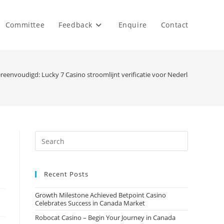
Committee
Feedback
Enquire
Contact
vereenvoudigd: Lucky 7 Casino stroomlijnt verificatie voor Nederland
Recent Posts
Growth Milestone Achieved Betpoint Casino
Celebrates Success in Canada Market
Robocat Casino – Begin Your Journey in Canada