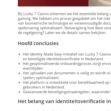
Bij Lucky 7 Casino erkennen we het essentiële belang va
gaming. We hebben ons proces geüpdatet om het niet a
van biometrische technologie en vereenvoudigde docu
spelervaring optimaliseert. Nieuwsgierig hoe deze vera
de regelgeving? Laten we de details samen bekijken.
Hoofd conclusies
Het Identity Made Easy-initiatief van Lucky 7 Casi
en beveiligde identiteitsverificatie in Nederland.
Het geoptimaliseerde onboardingproces zorgt ervoor
wachttijden.
Het uploaden van documenten is veilig en wordt vlu
spelers optimaliseert.
Het platform is ontwikkeld voor bereikbaarheid op v
gebruikers in Nederland.
Geavanceerde beveiligingsmaatregelen, waaronder 2FA
Het belang van identiteitsverificatie i