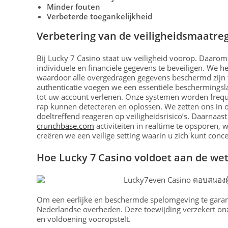
Minder fouten
Verbeterde toegankelijkheid
Verbetering van de veiligheidsmaatreg
Bij Lucky 7 Casino staat uw veiligheid voorop. Daar
individuele en financiële gegevens te beveiligen. We 
waardoor alle overgedragen gegevens beschermd zijn t
authenticatie voegen we een essentiële beschermingsla
tot uw account verlenen. Onze systemen worden frequ
rap kunnen detecteren en oplossen. We zetten ons in
doeltreffend reageren op veiligheidsrisico’s. Daarnaas
crunchbase.com
activiteiten in realtime te opsporen,
creëren we een veilige setting waarin u zich kunt con
Hoe Lucky 7 Casino voldoet aan de we
Om een eerlijke en beschermde spelomgeving te garand
Nederlandse overheden. Deze toewijding verzekert onz
en voldoening vooropstelt.