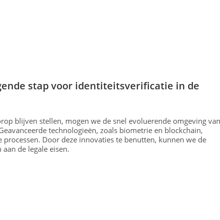
nde stap voor identiteitsverificatie in de
orop blijven stellen, mogen we de snel evoluerende omgeving va
Geavanceerde technologieën, zoals biometrie en blockchain,
 processen. Door deze innovaties te benutten, kunnen we de
 aan de legale eisen.