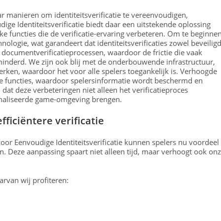
r manieren om identiteitsverificatie te vereenvoudigen,
udige Identiteitsverificatie biedt daar een uitstekende oplossing
ijke functies die de verificatie-ervaring verbeteren. Om te beginne
logie, wat garandeert dat identiteitsverificaties zowel beveilig
ele documentverificatieprocessen, waardoor de frictie die vaak
nderd. We zijn ook blij met de onderbouwende infrastructuur,
rken, waardoor het voor alle spelers toegankelijk is. Verhoogde
functies, waardoor spelersinformatie wordt beschermd en
d dat deze verbeteringen niet alleen het verificatieproces
imaliseerde game-omgeving brengen.
ficiëntere verificatie
oor Eenvoudige Identiteitsverificatie kunnen spelers nu voordeel
en. Deze aanpassing spaart niet alleen tijd, maar verhoogt ook on
rvan wij profiteren: