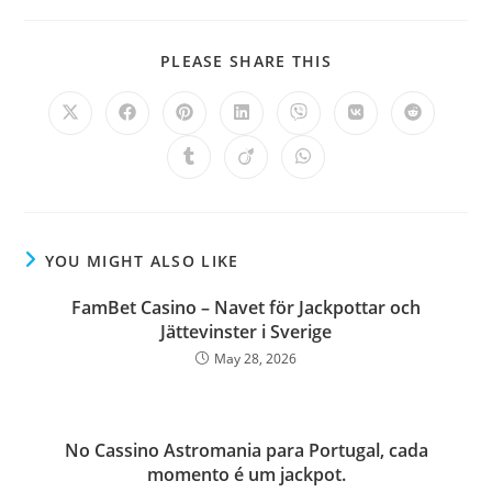
PLEASE SHARE THIS
YOU MIGHT ALSO LIKE
FamBet Casino – Navet för Jackpottar och
Jättevinster i Sverige
May 28, 2026
No Cassino Astromania para Portugal, cada
momento é um jackpot.