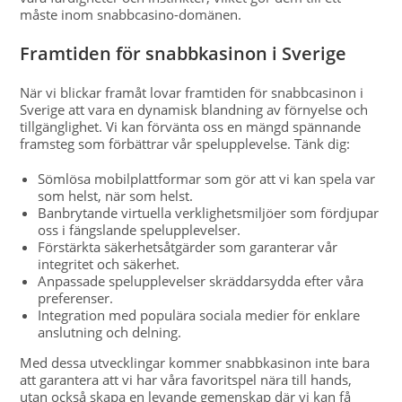
måste inom snabbcasino-domänen.
Framtiden för snabbkasinon i Sverige
När vi blickar framåt lovar framtiden för snabbcasinon i
Sverige att vara en dynamisk blandning av förnyelse och
tillgänglighet. Vi kan förvänta oss en mängd spännande
framsteg som förbättrar vår spelupplevelse. Tänk dig:
Sömlösa mobilplattformar som gör att vi kan spela var
som helst, när som helst.
Banbrytande virtuella verklighetsmiljöer som fördjupar
oss i fängslande spelupplevelser.
Förstärkta säkerhetsåtgärder som garanterar vår
integritet och säkerhet.
Anpassade spelupplevelser skräddarsydda efter våra
preferenser.
Integration med populära sociala medier för enklare
anslutning och delning.
Med dessa utvecklingar kommer snabbkasinon inte bara
att garantera att vi har våra favoritspel nära till hands,
utan också skapa en levande gemenskap där vi kan få