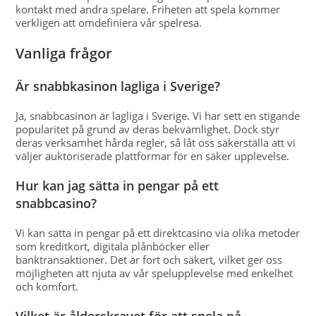
kontakt med andra spelare. Friheten att spela kommer
verkligen att omdefiniera vår spelresa.
Vanliga frågor
Är snabbkasinon lagliga i Sverige?
Ja, snabbcasinon är lagliga i Sverige. Vi har sett en stigande
popularitet på grund av deras bekvämlighet. Dock styr
deras verksamhet hårda regler, så låt oss säkerställa att vi
väljer auktoriserade plattformar för en säker upplevelse.
Hur kan jag sätta in pengar på ett
snabbcasino?
Vi kan sätta in pengar på ett direktcasino via olika metoder
som kreditkort, digitala plånböcker eller
banktransaktioner. Det är fort och säkert, vilket ger oss
möjligheten att njuta av vår spelupplevelse med enkelhet
och komfort.