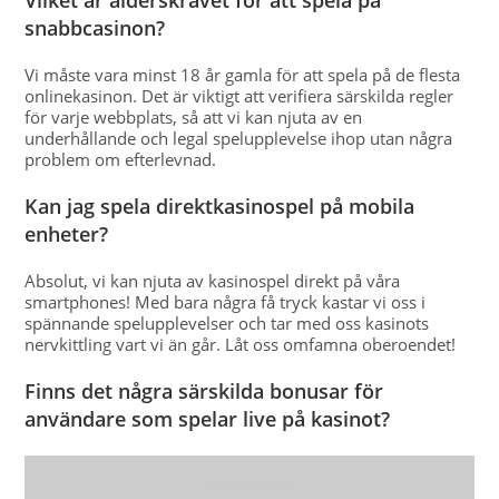
Vilket är ålderskravet för att spela på
snabbcasinon?
Vi måste vara minst 18 år gamla för att spela på de flesta
onlinekasinon. Det är viktigt att verifiera särskilda regler
för varje webbplats, så att vi kan njuta av en
underhållande och legal spelupplevelse ihop utan några
problem om efterlevnad.
Kan jag spela direktkasinospel på mobila
enheter?
Absolut, vi kan njuta av kasinospel direkt på våra
smartphones! Med bara några få tryck kastar vi oss i
spännande spelupplevelser och tar med oss kasinots
nervkittling vart vi än går. Låt oss omfamna oberoendet!
Finns det några särskilda bonusar för
användare som spelar live på kasinot?