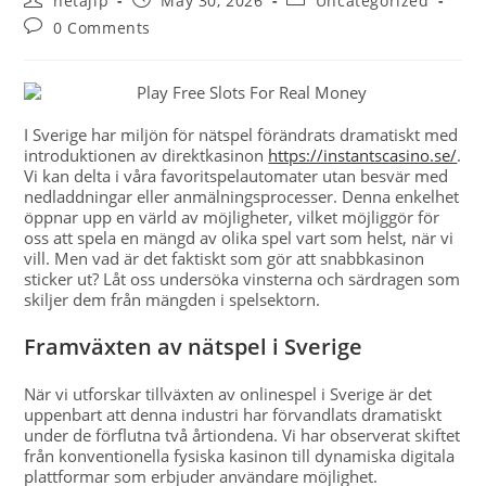
netajip
May 30, 2026
Uncategorized
0 Comments
I Sverige har miljön för nätspel förändrats dramatiskt med
introduktionen av direktkasinon
https://instantscasino.se/
.
Vi kan delta i våra favoritspelautomater utan besvär med
nedladdningar eller anmälningsprocesser. Denna enkelhet
öppnar upp en värld av möjligheter, vilket möjliggör för
oss att spela en mängd av olika spel vart som helst, när vi
vill. Men vad är det faktiskt som gör att snabbkasinon
sticker ut? Låt oss undersöka vinsterna och särdragen som
skiljer dem från mängden i spelsektorn.
Framväxten av nätspel i Sverige
När vi utforskar tillväxten av onlinespel i Sverige är det
uppenbart att denna industri har förvandlats dramatiskt
under de förflutna två årtiondena. Vi har observerat skiftet
från konventionella fysiska kasinon till dynamiska digitala
plattformar som erbjuder användare möjlighet.