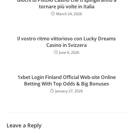
Giochi di Pistolo Casino che ti spingeranno a
tornare più volte in Italia
March 24, 2026
Il vostro ritmo vittorioso con Lucky Dreams
Casino in Svizzera
June 6, 2026
1xbet Login Finland Official Web-site Online
Betting With Top Odds & Big Bonuses
January 27, 2026
Leave a Reply