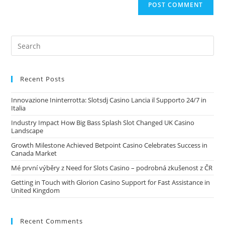
Recent Posts
Innovazione Ininterrotta: Slotsdj Casino Lancia il Supporto 24/7 in
Italia
Industry Impact How Big Bass Splash Slot Changed UK Casino
Landscape
Growth Milestone Achieved Betpoint Casino Celebrates Success in
Canada Market
Mé první výběry z Need for Slots Casino – podrobná zkušenost z ČR
Getting in Touch with Glorion Casino Support for Fast Assistance in
United Kingdom
Recent Comments