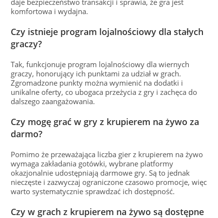
daje bezpieczeństwo transakcji i sprawia, że gra jest
komfortowa i wydajna.
Czy istnieje program lojalnościowy dla stałych
graczy?
Tak, funkcjonuje program lojalnościowy dla wiernych
graczy, honorujący ich punktami za udział w grach.
Zgromadzone punkty można wymienić na dodatki i
unikalne oferty, co ubogaca przeżycia z gry i zachęca do
dalszego zaangażowania.
Czy mogę grać w gry z krupierem na żywo za
darmo?
Pomimo że przeważająca liczba gier z krupierem na żywo
wymaga zakładania gotówki, wybrane platformy
okazjonalnie udostępniają darmowe gry. Są to jednak
nieczęste i zazwyczaj ograniczone czasowo promocje, więc
warto systematycznie sprawdzać ich dostępność.
Czy w grach z krupierem na żywo są dostępne