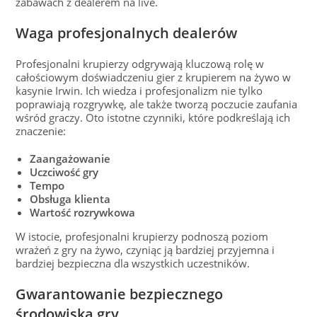
zabawach z dealerem na live.
Waga profesjonalnych dealerów
Profesjonalni krupierzy odgrywają kluczową rolę w
całościowym doświadczeniu gier z krupierem na żywo w
kasynie Irwin. Ich wiedza i profesjonalizm nie tylko
poprawiają rozgrywkę, ale także tworzą poczucie zaufania
wśród graczy. Oto istotne czynniki, które podkreślają ich
znaczenie:
Zaangażowanie
Uczciwość gry
Tempo
Obsługa klienta
Wartość rozrywkowa
W istocie, profesjonalni krupierzy podnoszą poziom
wrażeń z gry na żywo, czyniąc ją bardziej przyjemna i
bardziej bezpieczna dla wszystkich uczestników.
Gwarantowanie bezpiecznego
środowiska gry