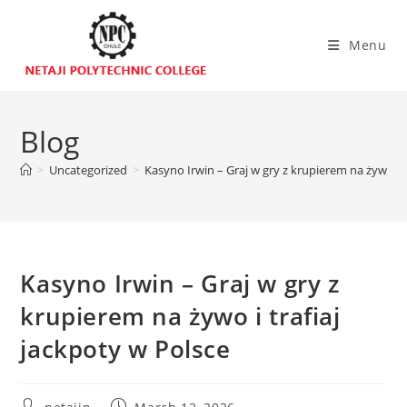
Menu
Blog
>
Uncategorized
>
Kasyno Irwin – Graj w gry z krupierem na żywo i t
Kasyno Irwin – Graj w gry z
krupierem na żywo i trafiaj
jackpoty w Polsce