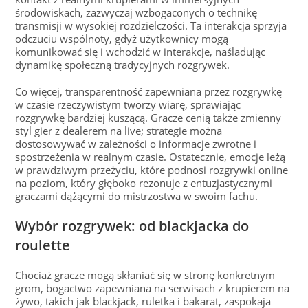
środowiskach, zazwyczaj wzbogaconych o technikę
transmisji w wysokiej rozdzielczości. Ta interakcja sprzyja
odczuciu wspólnoty, gdyż użytkownicy mogą
komunikować się i wchodzić w interakcje, naśladując
dynamikę społeczną tradycyjnych rozgrywek.
Co więcej, transparentność zapewniana przez rozgrywkę
w czasie rzeczywistym tworzy wiarę, sprawiając
rozgrywkę bardziej kuszącą. Gracze cenią także zmienny
styl gier z dealerem na live; strategie można
dostosowywać w zależności o informacje zwrotne i
spostrzeżenia w realnym czasie. Ostatecznie, emocje leżą
w prawdziwym przeżyciu, które podnosi rozgrywki online
na poziom, który głęboko rezonuje z entuzjastycznymi
graczami dążącymi do mistrzostwa w swoim fachu.
Wybór rozgrywek: od blackjacka do
roulette
Chociaż gracze mogą skłaniać się w stronę konkretnym
grom, bogactwo zapewniana na serwisach z krupierem na
żywo, takich jak blackjack, ruletka i bakarat, zaspokaja