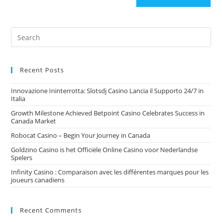
Recent Posts
Innovazione Ininterrotta: Slotsdj Casino Lancia il Supporto 24/7 in
Italia
Growth Milestone Achieved Betpoint Casino Celebrates Success in
Canada Market
Robocat Casino – Begin Your Journey in Canada
Goldzino Casino is het Officiële Online Casino voor Nederlandse
Spelers
Infinity Casino : Comparaison avec les différentes marques pour les
joueurs canadiens
Recent Comments