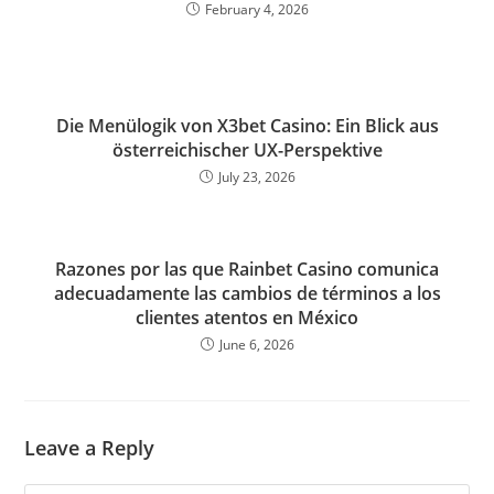
February 4, 2026
Die Menülogik von X3bet Casino: Ein Blick aus
österreichischer UX-Perspektive
July 23, 2026
Razones por las que Rainbet Casino comunica
adecuadamente las cambios de términos a los
clientes atentos en México
June 6, 2026
Leave a Reply