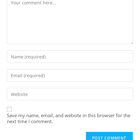
Save my name, email, and website in this browser for the
next time I comment.