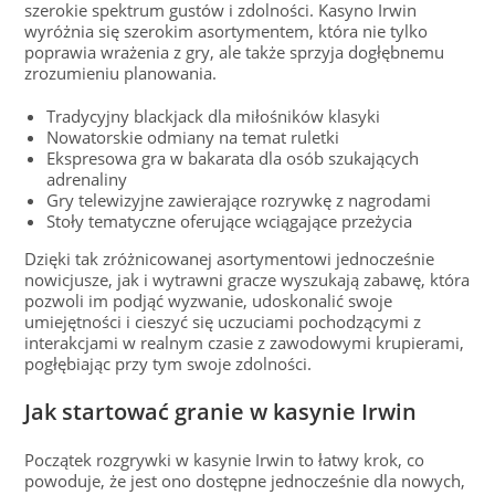
szerokie spektrum gustów i zdolności. Kasyno Irwin
wyróżnia się szerokim asortymentem, która nie tylko
poprawia wrażenia z gry, ale także sprzyja dogłębnemu
zrozumieniu planowania.
Tradycyjny blackjack dla miłośników klasyki
Nowatorskie odmiany na temat ruletki
Ekspresowa gra w bakarata dla osób szukających
adrenaliny
Gry telewizyjne zawierające rozrywkę z nagrodami
Stoły tematyczne oferujące wciągające przeżycia
Dzięki tak zróżnicowanej asortymentowi jednocześnie
nowicjusze, jak i wytrawni gracze wyszukają zabawę, która
pozwoli im podjąć wyzwanie, udoskonalić swoje
umiejętności i cieszyć się uczuciami pochodzącymi z
interakcjami w realnym czasie z zawodowymi krupierami,
pogłębiając przy tym swoje zdolności.
Jak startować granie w kasynie Irwin
Początek rozgrywki w kasynie Irwin to łatwy krok, co
powoduje, że jest ono dostępne jednocześnie dla nowych,