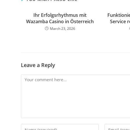
Ihr Erfolgsrhythmus mit
Funktionie
Wazamba Casino in Österreich
Service r
March 23, 2026
Leave a Reply