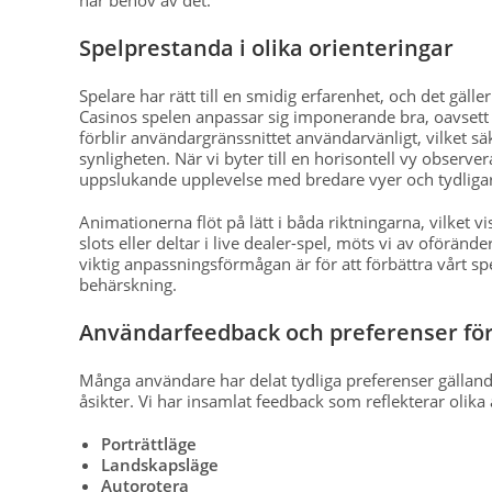
har behov av det.
Spelprestanda i olika orienteringar
Spelare har rätt till en smidig erfarenhet, och det gälle
Casinos spelen anpassar sig imponerande bra, oavsett vi 
förblir användargränssnittet användarvänligt, vilket säke
synligheten. När vi byter till en horisontell vy observera
uppslukande upplevelse med bredare vyer och tydligar
Animationerna flöt på lätt i båda riktningarna, vilket v
slots eller deltar i live dealer-spel, möts vi av oförä
viktig anpassningsförmågan är för att förbättra vårt s
behärskning.
Användarfeedback och preferenser för
Många användare har delat tydliga preferenser gällande 
åsikter. Vi har insamlat feedback som reflekterar olik
Porträttläge
Landskapsläge
Autorotera