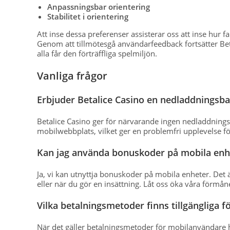
Anpassningsbar orientering
Stabilitet i orientering
Att inse dessa preferenser assisterar oss att inse hur 
Genom att tillmötesgå användarfeedback fortsätter Beta
alla får den förträffliga spelmiljön.
Vanliga frågor
Erbjuder Betalice Casino en nedladdningsba
Betalice Casino ger för närvarande ingen nedladdningsb
mobilwebbplats, vilket ger en problemfri upplevelse för 
Kan jag använda bonuskoder på mobila enh
Ja, vi kan utnyttja bonuskoder på mobila enheter. Det
eller när du gör en insättning. Låt oss öka våra förmå
Vilka betalningsmetoder finns tillgängliga 
När det gäller betalningsmetoder för mobilanvändare h