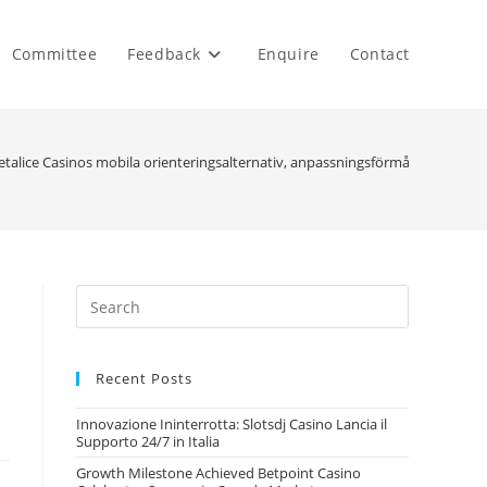
Committee
Feedback
Enquire
Contact
etalice Casinos mobila orienteringsalternativ, anpassningsförmåga och flexibi
Recent Posts
Innovazione Ininterrotta: Slotsdj Casino Lancia il
Supporto 24/7 in Italia
Growth Milestone Achieved Betpoint Casino