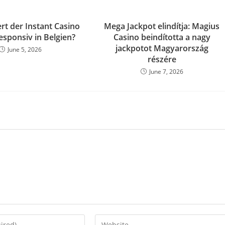
rt der Instant Casino
Mega Jackpot elindítja: Magius
esponsiv in Belgien?
Casino beindította a nagy
jackpotot Magyarország
June 5, 2026
részére
June 7, 2026