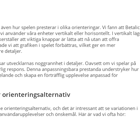
r även hur spelen presterar i olika orienteringar. Vi fann att Betali
använder våra enheter vertikalt eller horisontellt. I vertikalt läg
rställer att viktiga knappar är lätta att nå utan att offra
de vi att grafiken i spelet förbättras, vilket ger en mer
e detaljer.
isar utvecklarnas noggrannhet i detaljer. Oavsett om vi spelar på
nderlig respons. Denna anpassningsbara prestanda understryker hur
pelande och skapa en förträfflig upplevelse anpassad för
 orienteringsalternativ
orienteringsalternativ, och det är intressant att se variationen i
a användarupplevelser och önskemål. Här är vad vi ofta hör: