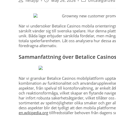
netajip
May 26, 2026
Uncategorized
När vi undersöker Betalice Casinos mobila orienterin
särskilt vänder sig till svenska spelare. Hur denna pl
unik. Båda läge erbjuder särskilda fördelar, men många
totala spelerfarenheten. Låt oss analysera hur dessa a
föredragna alternativ.
Sammanfattning över Betalice Casinos
När vi granskar Betalice Casinos mobilplattform upptä
kombination av funktionalitet och användarupplevelse. A
aspekter, från spelval till kontoförvaltning, är enkelt 
och reaktionsförmåga, vilket skapar en flytande navi
har infört robusta säkerhetsåtgärder, vilket tillåter oss 
sortimentet av spelmöjligheter olika smaker och ger allt
dess aspekter blir det tydligt att den mobila plattform
en.wikipedia.org
tillfredsställer behoven från dagens s