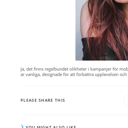
Ja, det finns regelbundet olikheter i kampanjer för mo
är vanliga, designade för att förbättra upplevelsen och
PLEASE SHARE THIS
YOU MIGHT ALSO LIKE