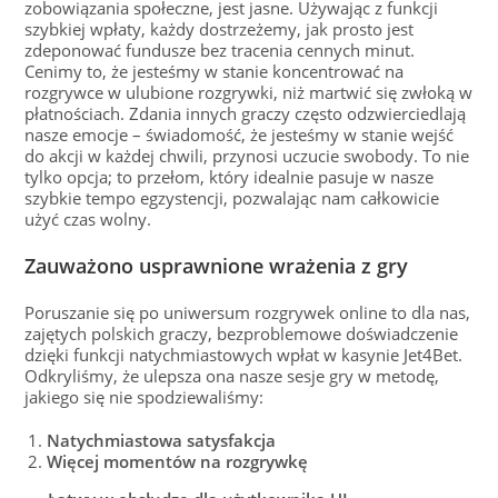
zobowiązania społeczne, jest jasne. Używając z funkcji
szybkiej wpłaty, każdy dostrzeżemy, jak prosto jest
zdeponować fundusze bez tracenia cennych minut.
Cenimy to, że jesteśmy w stanie koncentrować na
rozgrywce w ulubione rozgrywki, niż martwić się zwłoką w
płatnościach. Zdania innych graczy często odzwierciedlają
nasze emocje – świadomość, że jesteśmy w stanie wejść
do akcji w każdej chwili, przynosi uczucie swobody. To nie
tylko opcja; to przełom, który idealnie pasuje w nasze
szybkie tempo egzystencji, pozwalając nam całkowicie
użyć czas wolny.
Zauważono usprawnione wrażenia z gry
Poruszanie się po uniwersum rozgrywek online to dla nas,
zajętych polskich graczy, bezproblemowe doświadczenie
dzięki funkcji natychmiastowych wpłat w kasynie Jet4Bet.
Odkryliśmy, że ulepsza ona nasze sesje gry w metodę,
jakiego się nie spodziewaliśmy:
Natychmiastowa satysfakcja
Więcej momentów na rozgrywkę