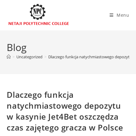
Menu
Blog
>
Uncategorized
>
Dlaczego funkcja natychmiastowego depozytu w k
Dlaczego funkcja
natychmiastowego depozytu
w kasynie Jet4Bet oszczędza
czas zajętego gracza w Polsce