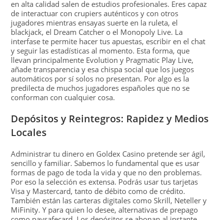
en alta calidad salen de estudios profesionales. Eres capaz
de interactuar con crupiers auténticos y con otros
jugadores mientras ensayas suerte en la ruleta, el
blackjack, el Dream Catcher o el Monopoly Live. La
interfase te permite hacer tus apuestas, escribir en el chat
y seguir las estadísticas al momento. Esta forma, que
llevan principalmente Evolution y Pragmatic Play Live,
añade transparencia y esa chispa social que los juegos
automáticos por sí solos no presentan. Por algo es la
predilecta de muchos jugadores españoles que no se
conforman con cualquier cosa.
Depósitos y Reintegros: Rapidez y Medios
Locales
Administrar tu dinero en Goldex Casino pretende ser ágil,
sencillo y familiar. Sabemos lo fundamental que es usar
formas de pago de toda la vida y que no den problemas.
Por eso la selección es extensa. Podrás usar tus tarjetas
Visa y Mastercard, tanto de débito como de crédito.
También están las carteras digitales como Skrill, Neteller y
MiFinity. Y para quien lo desee, alternativas de prepago
como paysafecard. Los depósitos se abonan al instante,