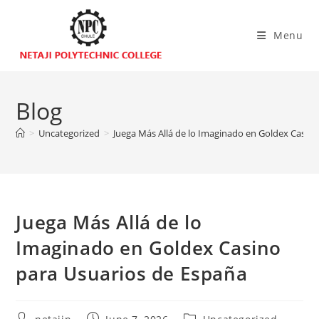
Menu
Blog
>
Uncategorized
>
Juega Más Allá de lo Imaginado en Goldex Casin
Juega Más Allá de lo
Imaginado en Goldex Casino
para Usuarios de España