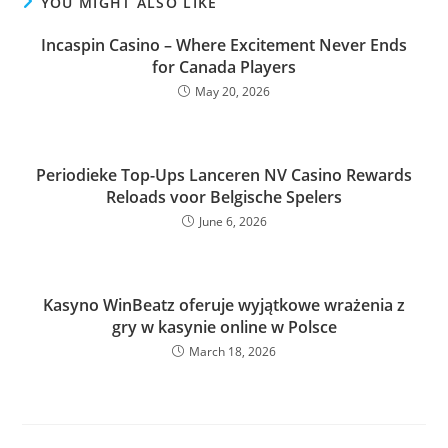
YOU MIGHT ALSO LIKE
Incaspin Casino – Where Excitement Never Ends
for Canada Players
May 20, 2026
Periodieke Top-Ups Lanceren NV Casino Rewards
Reloads voor Belgische Spelers
June 6, 2026
Kasyno WinBeatz oferuje wyjątkowe wrażenia z
gry w kasynie online w Polsce
March 18, 2026