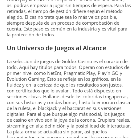
así podrás empezar a jugar sin tiempos de espera. Para las
retiradas, el tiempo de gestión difiere según el método
elegido. El casino trata que sea lo más veloz posible,
siempre después de un proceso de comprobación de
cuenta. Este paso es común en la industria y es vital para
la protección de todos.
Un Universo de Juegos al Alcance
La selección de juegos de Goldex Casino es el corazón de
todo. Aquí hay títulos para todos. Operan con estudios de
primer nivel como NetEnt, Pragmatic Play, Play’n GO y
Evolution Gaming. Esto se refleja en los gráficos, en la
fluidez y en la certeza de que los resultados son justos,
con certificados que lo avalan. Todo está dispuesto en
secciones claras. Hallarás desde las coloridas tragaperras,
con sus historias y rondas bonus, hasta la emoción clásica
de la ruleta, el blackjack y el baccarat en sus versiones
digitales. Para el que busque algo más social, los juegos
de casino en vivo son la joya de la corona. Crupiers reales,
streaming en alta definición y la posibilidad de interactuar.
La plataforma se actualiza sin parar, así que los
lanzamientos más nuevos y populares llegan pronto a los