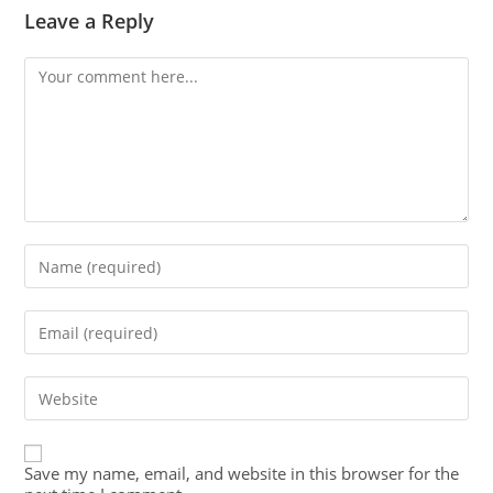
Leave a Reply
Save my name, email, and website in this browser for the