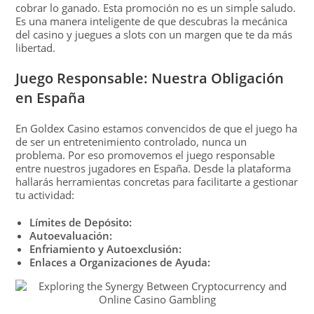
cobrar lo ganado. Esta promoción no es un simple saludo.
Es una manera inteligente de que descubras la mecánica
del casino y juegues a slots con un margen que te da más
libertad.
Juego Responsable: Nuestra Obligación
en España
En Goldex Casino estamos convencidos de que el juego ha
de ser un entretenimiento controlado, nunca un
problema. Por eso promovemos el juego responsable
entre nuestros jugadores en España. Desde la plataforma
hallarás herramientas concretas para facilitarte a gestionar
tu actividad:
Límites de Depósito:
Autoevaluación:
Enfriamiento y Autoexclusión:
Enlaces a Organizaciones de Ayuda: