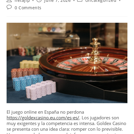
netajip
June 7, 2026
Uncategorized
0 Comments
El juego online en España no perdona
https://goldexcasino.eu.com/es-es/
. Los jugadores son
muy exigentes y la competencia es intensa. Goldex Casino
se presenta con una idea clara: romper con lo previsible.